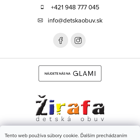
p
+421 948 777 045
ä
info
@
detskaobuv.sk
t
i
e
Tento web používa súbory cookie. Ďalším prechádzaním