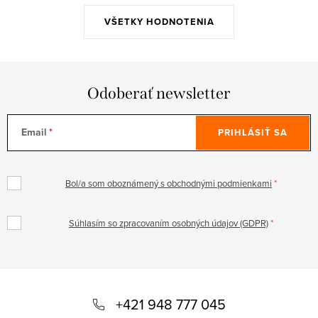
VŠETKY HODNOTENIA
Odoberať newsletter
Email
PRIHLÁSIŤ SA
Bol/a som oboznámený s obchodnými podmienkami
Súhlasím so zpracovaním osobných údajov (GDPR)
Z
á
+421 948 777 045