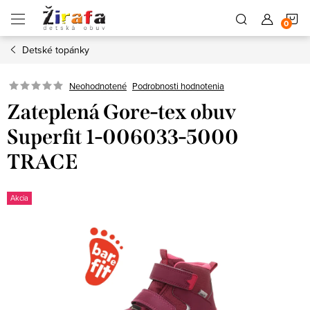
Prejsť
N
na
obsah
Detské topánky
K
Neohodnotené
Podrobnosti hodnotenia
Zateplená Gore-tex obuv
Superfit 1-006033-5000
TRACE
Akcia