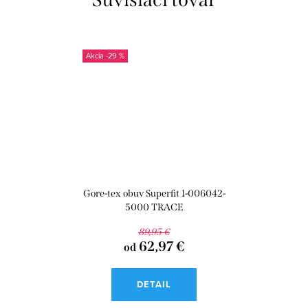
-29 %
Gore-tex obuv Superfit 1-006042-
5000 TRACE
89,95 €
62,97 €
od
DETAIL