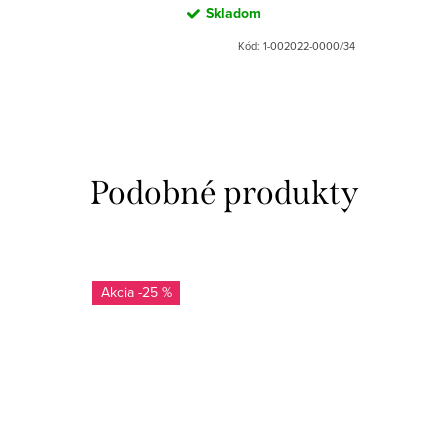
Skladom
Kód:
1-002022-0000/34
-25 %