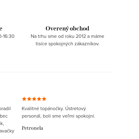
e
Overený obchod
0-16:30
Na trhu sme od roku 2012 a máme
tisíce spokojných zákazníkov.
radil
Kvalitné topánočky. Ústretový
ôbec
personál, boli sme veľmi spokojní.
k,
Petronela
davačky