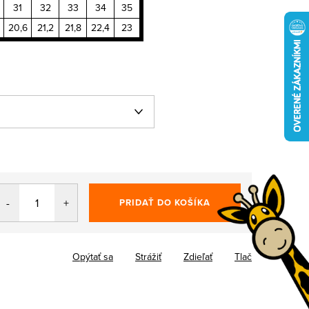
31
32
33
34
35
20,6
21,2
21,8
22,4
23
PRIDAŤ DO KOŠÍKA
Opýtať sa
Strážiť
Zdieľať
Tlač