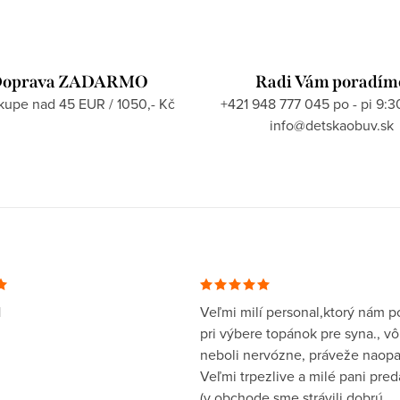
oprava ZADARMO
Radi Vám poradím
ákupe nad 45 EUR / 1050,- Kč
+421 948 777 045 po - pi 9:3
info@detskaobuv.sk
1
Veľmi milí personal,ktorý nám po
pri výbere topánok pre syna., v
neboli nervózne, práveže naopa
Veľmi trpezlive a milé pani pre
(v obchode sme strávili dobrú