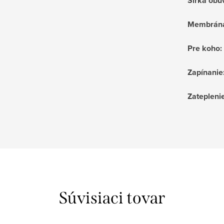
Šírka obu
Membrán
Pre koho
:
Zapínanie
Zatepleni
Súvisiaci tovar