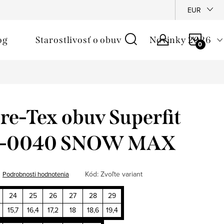
é podmienky
Reklamačný poriadok
Ochrana osobných údajo
EUR
NÁKU
og
Starostlivosť o obuv
Novinky 2026
KOŠÍ
e-Tex obuv Superfit
2-0040 SNOW MAX
Kód:
Zvoľte variant
Podrobnosti hodnotenia
24
25
26
27
28
29
15,7
16,4
17,2
18
18,6
19,4