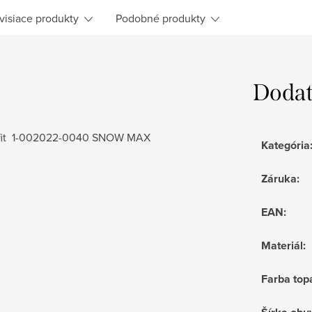
visiace produkty
Podobné produkty
Dodat
erfit 1-002022-0040 SNOW MAX
Kategória
Záruka
:
EAN
:
Materiál
:
Farba top