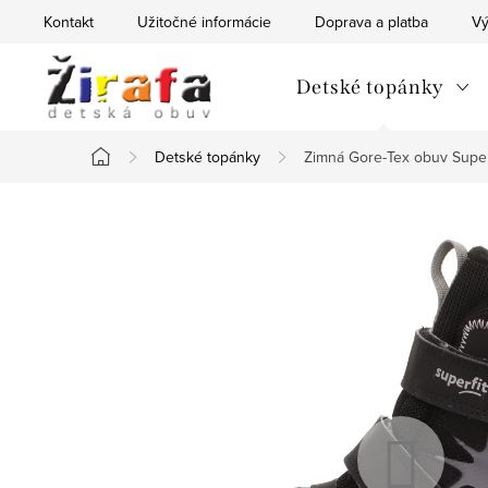
Prejsť
Kontakt
Užitočné informácie
Doprava a platba
Vý
na
obsah
Detské topánky
Detské topánky
Zimná Gore-Tex obuv Sup
Domov