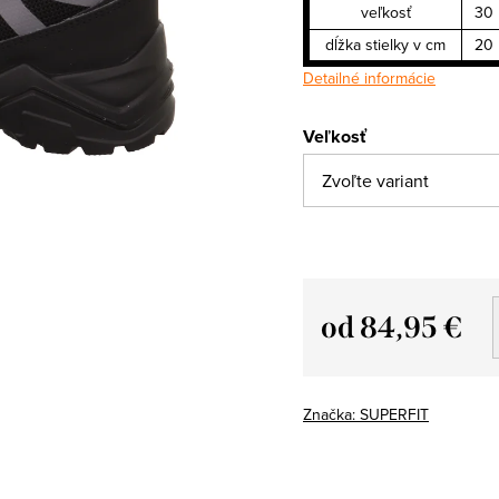
veľkosť
30
dĺžka stielky v cm
20
Detailné informácie
Veľkosť
od
84,95 €
Jednotková
cena:
Značka:
SUPERFIT