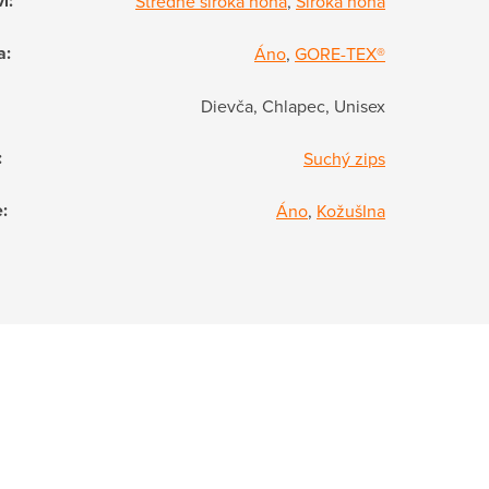
vi
:
Stredne široká noha
,
Široká noha
a
:
Áno
,
GORE-TEX®
Dievča, Chlapec, Unisex
:
Suchý zips
e
:
Áno
,
KožušIna