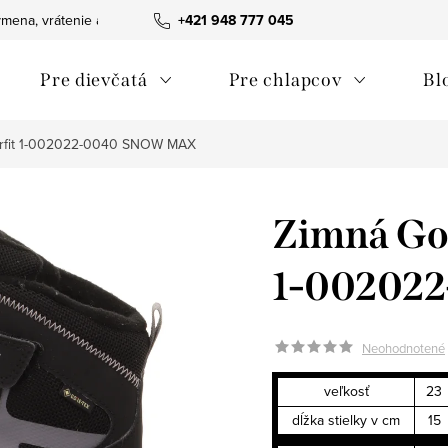
mena, vrátenie a reklamácie tovaru
+421 948 777 045
Ako nakupovať
Obchodn
Pre dievčatá
Pre chlapcov
Bl
erfit 1-002022-0040 SNOW MAX
Zimná Gor
1-00202
Neohodnotené
veľkosť
23
dĺžka stielky v cm
15