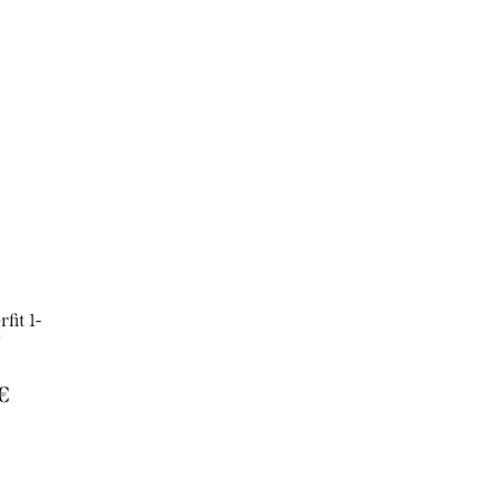
it 1-
Y
€