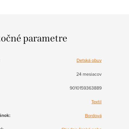
očné parametre
:
Detská obuv
24 mesiacov
9010159363889
Textil
ánok
:
Bordová