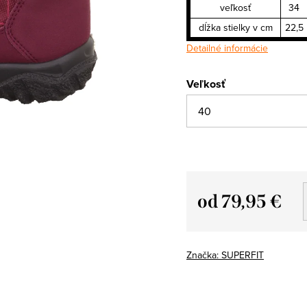
veľkosť
34
dĺžka stielky v cm
22,5
Detailné informácie
Veľkosť
od
79,95 €
Jednotková
cena:
Značka:
SUPERFIT