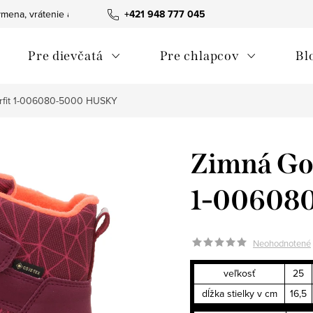
mena, vrátenie a reklamácie tovaru
+421 948 777 045
Ako nakupovať
Obchodn
Pre dievčatá
Pre chlapcov
Bl
rfit 1-006080-5000 HUSKY
Zimná Gor
1-00608
Neohodnotené
veľkosť
25
dĺžka stielky v cm
16,5