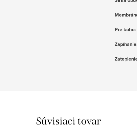
Šírka obu
Membrán
Pre koho
:
Zapínanie
Zatepleni
Súvisiaci tovar