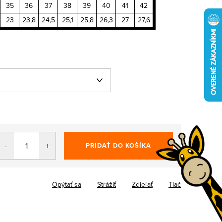
35
36
37
38
39
40
41
42
23
23,8
24,5
25,1
25,8
26,3
27
27,6
PRIDAŤ DO KOŠÍKA
Opýtať sa
Strážiť
Zdieľať
Tlač