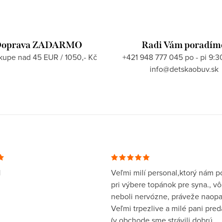
oprava ZADARMO
Radi Vám poradím
ákupe nad 45 EUR / 1050,- Kč
+421 948 777 045 po - pi 9:3
info@detskaobuv.sk
1
Veľmi milí personal,ktorý nám po
pri výbere topánok pre syna., v
neboli nervózne, práveže naopa
Veľmi trpezlive a milé pani pre
(v obchode sme strávili dobrú