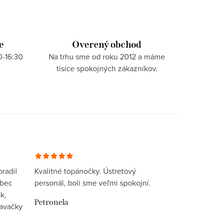
e
Overený obchod
0-16:30
Na trhu sme od roku 2012 a máme
tisíce spokojných zákazníkov.
radil
Kvalitné topánočky. Ústretový
ôbec
personál, boli sme veľmi spokojní.
k,
Petronela
davačky