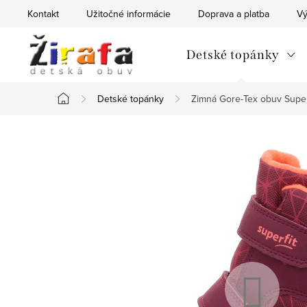
Prejsť
Kontakt
Užitočné informácie
Doprava a platba
Vý
na
obsah
Detské topánky
Detské topánky
Zimná Gore-Tex obuv Supe
Domov