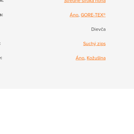
vi
:
Stredne široká noha
a
:
Áno
,
GORE-TEX®
Dievča
:
Suchý zips
e
:
Áno
,
KožušIna