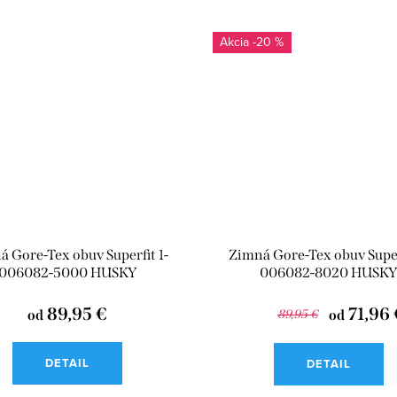
-20 %
 Gore-Tex obuv Superfit 1-
Zimná Gore-Tex obuv Superf
006082-5000 HUSKY
006082-8020 HUSK
89,95 €
71,96 
od
89,95 €
od
DETAIL
DETAIL