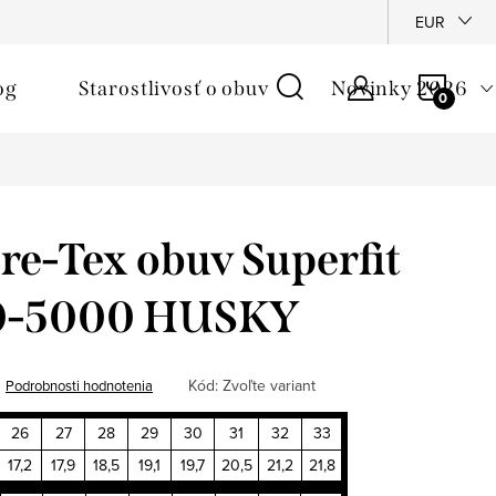
é podmienky
Reklamačný poriadok
Ochrana osobných údajo
EUR
NÁKU
og
Starostlivosť o obuv
Novinky 2026
KOŠÍ
e-Tex obuv Superfit
0-5000 HUSKY
Kód:
Zvoľte variant
Podrobnosti hodnotenia
26
27
28
29
30
31
32
33
17,2
17,9
18,5
19,1
19,7
20,5
21,2
21,8