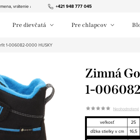
mena, vrátenie a reklamácie tovaru
+421 948 777 045
Ako nakupovať
Obchodn
Pre dievčatá
Pre chlapcov
Bl
rfit 1-006082-0000 HUSKY
Zimná Gor
1-00608
Neohodnotené
veľkosť
25
dĺžka stielky v cm
16,5