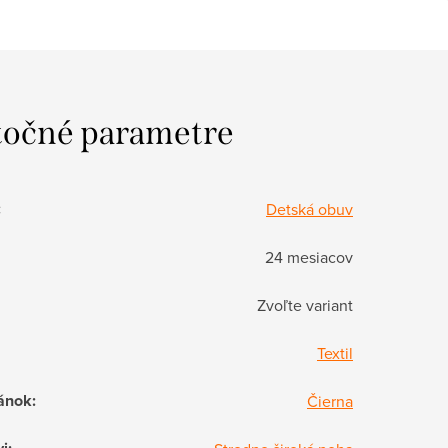
očné parametre
:
Detská obuv
24 mesiacov
Zvoľte variant
Textil
ánok
:
Čierna