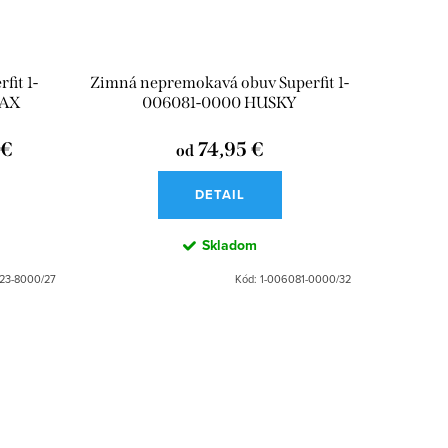
fit 1-
Zimná nepremokavá obuv Superfit 1-
MAX
006081-0000 HUSKY
 €
74,95 €
od
DETAIL
Skladom
23-8000/27
Kód:
1-006081-0000/32