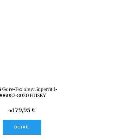
 Gore-Tex obuv Superfit 1-
006082-8030 HUSKY
79,95 €
od
DETAIL