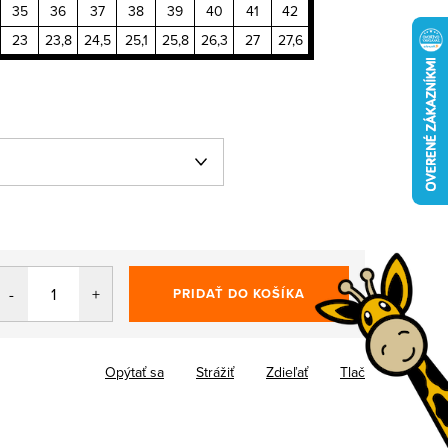
35
36
37
38
39
40
41
42
23
23,8
24,5
25,1
25,8
26,3
27
27,6
PRIDAŤ DO KOŠÍKA
Opýtať sa
Strážiť
Zdieľať
Tlač