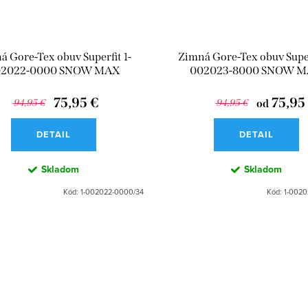
á Gore-Tex obuv Superfit 1-
Zimná Gore-Tex obuv Super
2022-0000 SNOW MAX
002023-8000 SNOW 
75,95 €
75,95
94,95 €
94,95 €
od
DETAIL
DETAIL
Skladom
Skladom
Kód:
1-002022-0000/34
Kód:
1-0020