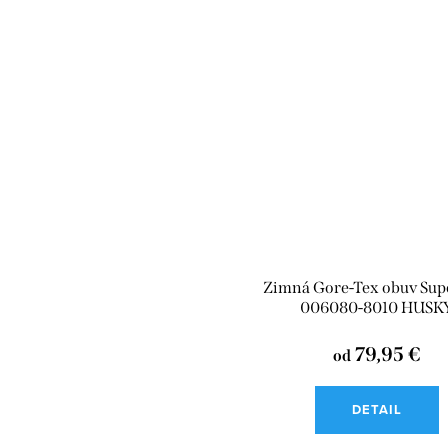
Zimná Gore-Tex obuv Super
006080-8010 HUSK
79,95 €
od
DETAIL