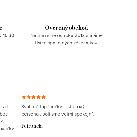
e
Overený obchod
0-16:30
Na trhu sme od roku 2012 a máme
tisíce spokojných zákazníkov.
radil
Kvalitné topánočky. Ústretový
ôbec
personál, boli sme veľmi spokojní.
k,
Petronela
davačky