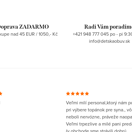
oprava ZADARMO
Radi Vám poradím
ákupe nad 45 EUR / 1050,- Kč
+421 948 777 045 po - pi 9:3
info@detskaobuv.sk
1
Veľmi milí personal,ktorý nám po
pri výbere topánok pre syna., v
neboli nervózne, práveže naopa
Veľmi trpezlive a milé pani pre
(v obchode sme strávili dobrú