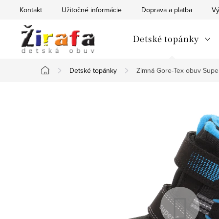
Prejsť
Kontakt
Užitočné informácie
Doprava a platba
Vý
na
obsah
Detské topánky
Detské topánky
Zimná Gore-Tex obuv Supe
Domov