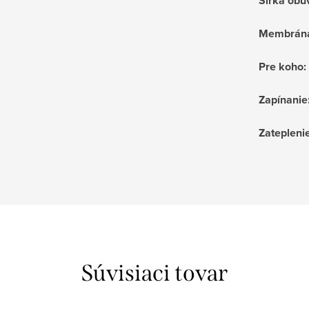
Šírka obu
Membrán
Pre koho
:
Zapínanie
Zatepleni
Súvisiaci tovar