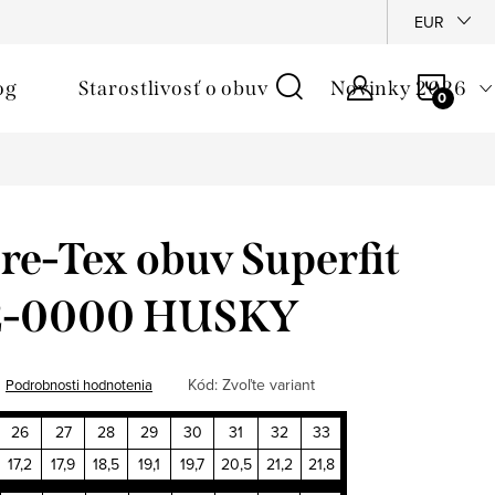
é podmienky
Reklamačný poriadok
Ochrana osobných údajo
EUR
NÁKU
og
Starostlivosť o obuv
Novinky 2026
KOŠÍ
e-Tex obuv Superfit
2-0000 HUSKY
Kód:
Zvoľte variant
Podrobnosti hodnotenia
26
27
28
29
30
31
32
33
17,2
17,9
18,5
19,1
19,7
20,5
21,2
21,8