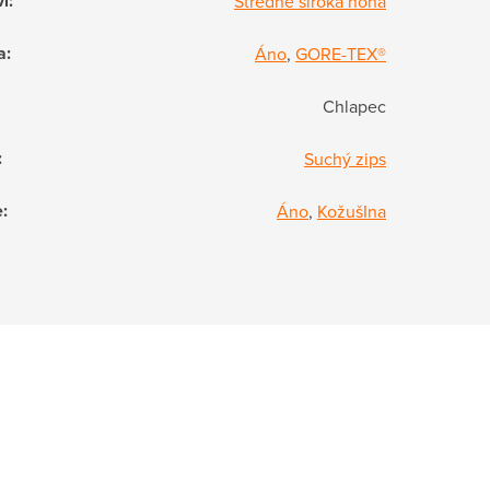
vi
:
Stredne široká noha
a
:
Áno
,
GORE-TEX®
Chlapec
:
Suchý zips
e
:
Áno
,
KožušIna