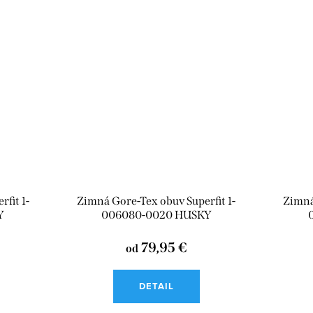
fit 1-
Zimná Gore-Tex obuv Superfit 1-
Zimná
Y
006080-0020 HUSKY
79,95 €
od
DETAIL