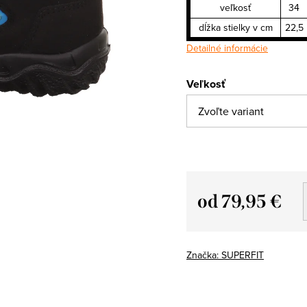
veľkosť
34
dĺžka stielky v cm
22,5
Detailné informácie
Veľkosť
od
79,95 €
Jednotková
cena:
Značka:
SUPERFIT