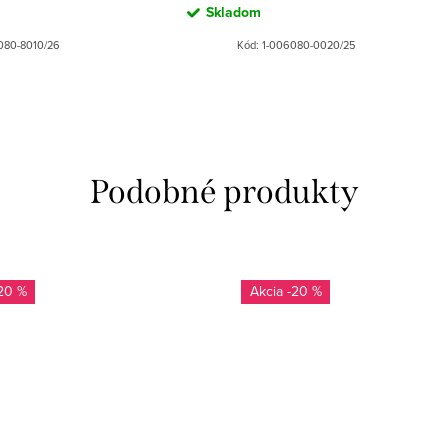
Skladom
080-8010/26
Kód:
1-006080-0020/25
20 %
-20 %