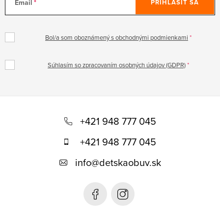
Email
PRIHLÁSIŤ SA
Bol/a som oboznámený s obchodnými podmienkami
Súhlasím so zpracovaním osobných údajov (GDPR)
Z
á
+421 948 777 045
p
+421 948 777 045
ä
info
@
detskaobuv.sk
t
i
e