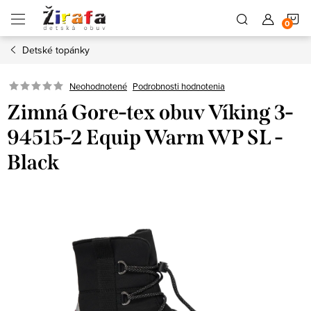
Prejsť
N
na
obsah
Detské topánky
K
Neohodnotené
Podrobnosti hodnotenia
Zimná Gore-tex obuv Víking 3-
94515-2 Equip Warm WP SL -
Black