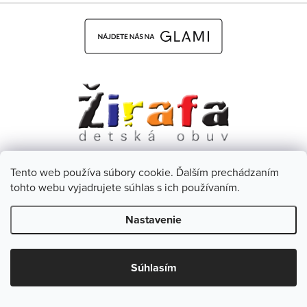
Tento web používa súbory cookie. Ďalším prechádzaním
Dětská obuv Žirafa - CZ
Facebook
tohto webu vyjadrujete súhlas s ich používaním.
Nastavenie
Copyright 2026
Žirafa Detská obuv
. Všetky práva vyhradené.
Upraviť nastavenie cookies
Súhlasím
Vytvoril Shoptet
& Verteco