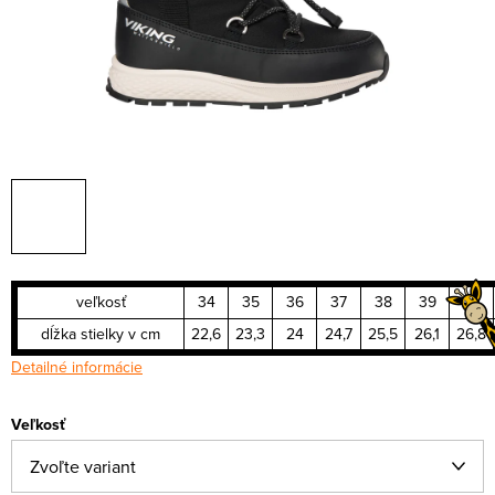
veľkosť
34
35
36
37
38
39
40
dĺžka stielky v cm
22,6
23,3
24
24,7
25,5
26,1
26,8
Detailné informácie
Veľkosť