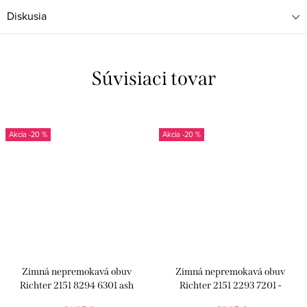
Diskusia
Súvisiaci tovar
-20 %
-20 %
Zimná nepremokavá obuv
Zimná nepremokavá obuv
Richter 2151 8294 6301 ash
Richter 2151 2293 7201 -
atlantic/turqu