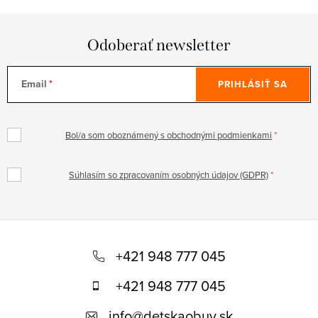
Odoberať newsletter
Email
PRIHLÁSIŤ SA
Bol/a som oboznámený s obchodnými podmienkami
Súhlasím so zpracovaním osobných údajov (GDPR)
Z
á
+421 948 777 045
p
+421 948 777 045
ä
info
@
detskaobuv.sk