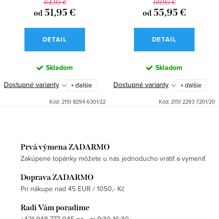
64,95 €
69,95 €
51,95 €
55,95 €
od
od
DETAIL
DETAIL
Skladom
Skladom
Dostupné varianty
Dostupné varianty
+ ďalšie
+ ďalšie
Kód:
2151 8294 6301/22
Kód:
2151 2293 7201/20
Prvá výmena ZADARMO
Zakúpené topánky môžete u nás jednoducho vrátiť a vymeniť
Doprava ZADARMO
Pri nákupe nad 45 EUR / 1050,- Kč
Radi Vám poradíme
+421 948 777 045 po - pi 9:30-16:30