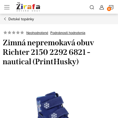
Prejsť
N
na
obsah
Detské topánky
K
Neohodnotené
Podrobnosti hodnotenia
Zimná nepremokavá obuv
Richter 2150 2292 6821 -
nautical (PrintHusky)