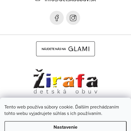
t
i
e
Tento web používa súbory cookie. Ďalším prechádzaním
Dětská obuv Žirafa - CZ
Facebook
tohto webu vyjadrujete súhlas s ich používaním.
Nastavenie