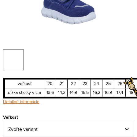
veľkosť
20
21
22
23
24
25
26
27
dĺžka stielky v cm
13,6
14,2
14,9
15,5
16,2
16,9
17,4
18
Detailné informácie
Veľkosť