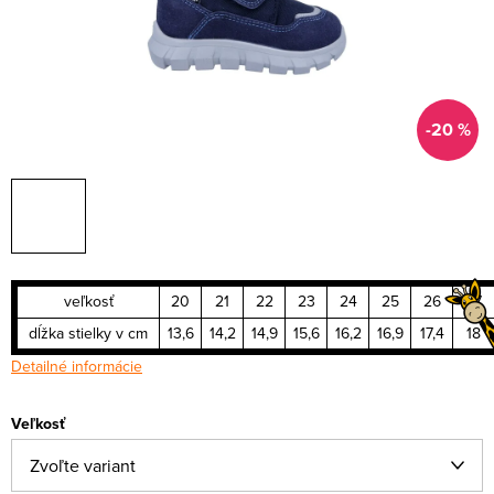
-20 %
veľkosť
20
21
22
23
24
25
26
27
dĺžka stielky v cm
13,6
14,2
14,9
15,6
16,2
16,9
17,4
18
Detailné informácie
Veľkosť