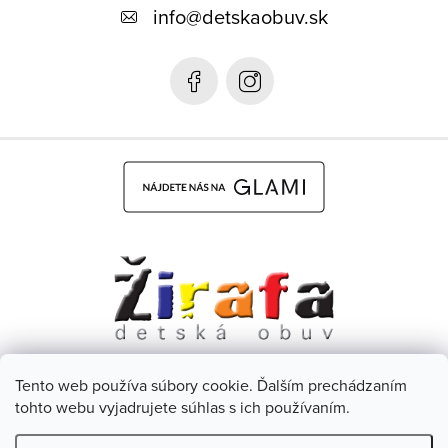
info
@
detskaobuv.sk
t
i
e
Tento web používa súbory cookie. Ďalším prechádzaním
Dětská obuv Žirafa - CZ
Facebook
tohto webu vyjadrujete súhlas s ich používaním.