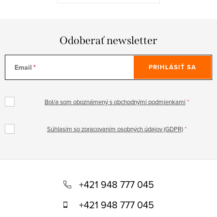
Odoberať newsletter
Email
PRIHLÁSIŤ SA
Bol/a som oboznámený s obchodnými podmienkami
Súhlasím so zpracovaním osobných údajov (GDPR)
Z
á
+421 948 777 045
p
+421 948 777 045
ä