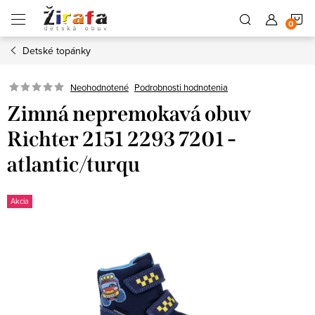
Prejsť
N
na
obsah
Detské topánky
K
Neohodnotené
Podrobnosti hodnotenia
Zimná nepremokavá obuv
Richter 2151 2293 7201 -
atlantic/turqu
Akcia