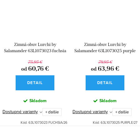
Zimná obuv Lurchi by
Zimná obuv Lurchi by
Salamander 63L1073023 fuchsia
Salamander 63L1073025 purple
Menge
Menge
75,95 €
79,95 €
60,76 €
63,96 €
od
od
DETAIL
DETAIL
Skladom
Skladom
Dostupné varianty
Dostupné varianty
+ ďalšie
+ ďalšie
Kód:
63L1073023 FUCHSIA/26
Kód:
63L1073025 PURPLE/27