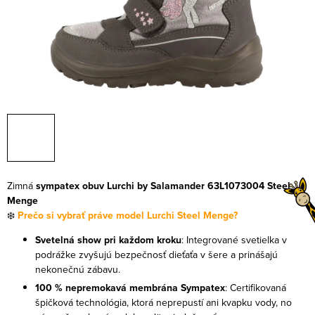
Zimná
sympatex obuv Lurchi by Salamander 63L1073004 Steel
Menge
❄️
Prečo si vybrať práve model Lurchi Steel Menge?
Svetelná show pri každom kroku
: Integrované svetielka v
podrážke zvyšujú bezpečnosť dieťaťa v šere a prinášajú
nekonečnú zábavu.
100 % nepremokavá membrána Sympatex
: Certifikovaná
špičková technológia, ktorá neprepustí ani kvapku vody, no