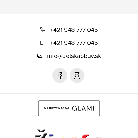
Z
á
+421 948 777 045
p
+421 948 777 045
ä
info
@
detskaobuv.sk
t
i
e