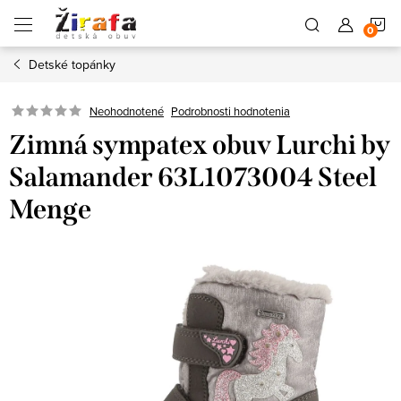
Prejsť
N
na
obsah
Detské topánky
K
Neohodnotené
Podrobnosti hodnotenia
Zimná sympatex obuv Lurchi by
Salamander 63L1073004 Steel
Menge