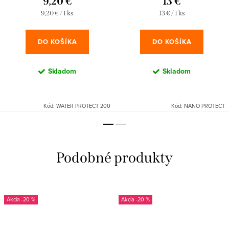
9,20 €
13 €
Jednotková
Jednotková
9,20 € / 1 ks
13 € / 1 ks
cena:
cena:
DO KOŠÍKA
DO KOŠÍKA
Skladom
Skladom
Kód:
WATER PROTECT 200
Kód:
NANO PROTECT
-20 %
-20 %