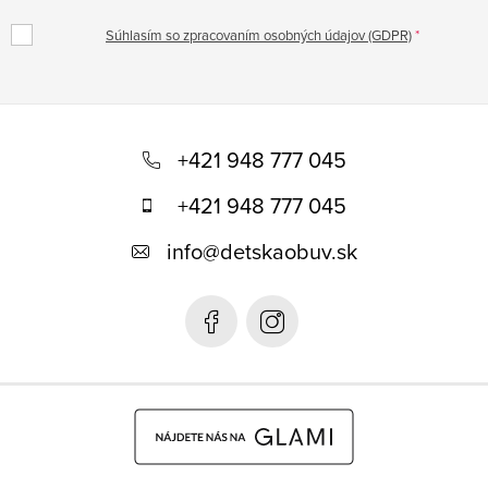
Súhlasím so zpracovaním osobných údajov (GDPR)
Z
á
+421 948 777 045
p
+421 948 777 045
ä
info
@
detskaobuv.sk
t
i
e