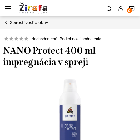
Prejsť
N
na
obsah
Starostlivosť o obuv
K
Neohodnotené
Podrobnosti hodnotenia
NANO Protect 400 ml
impregnácia v spreji