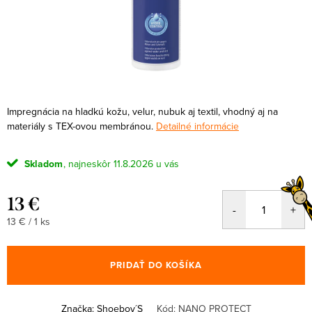
Impregnácia na hladkú kožu, velur, nubuk aj textil, vhodný aj na
materiály s TEX-ovou membránou.
Detailné informácie
Skladom
11.8.2026
13 €
Jednotková
13 € / 1 ks
cena:
PRIDAŤ DO KOŠÍKA
Značka:
Shoeboy´S
Kód:
NANO PROTECT