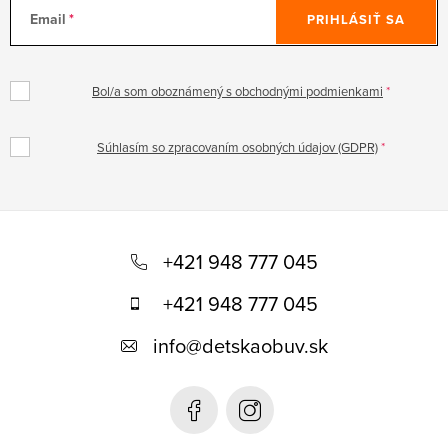
Email
PRIHLÁSIŤ SA
Bol/a som oboznámený s obchodnými podmienkami
Súhlasím so zpracovaním osobných údajov (GDPR)
Z
á
+421 948 777 045
p
+421 948 777 045
ä
info
@
detskaobuv.sk
t
i
e