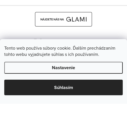
Tento web používa súbory cookie. Ďalším prechádzaním
tohto webu vyjadrujete súhlas s ich používaním.
Nastavenie
Dětská obuv Žirafa - CZ
Facebook
Súhlasím
Copyright 2026
Žirafa Detská obuv
. Všetky práva vyhradené.
Upraviť nastavenie cookies
Vytvoril Shoptet
& Verteco