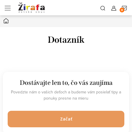
Prejsť
N
na
obsah
Domov
K
Dotazník
Dostávajte len to, čo vás zaujíma
Povedzte nám o vašich deťoch a budeme vám posielať tipy a
ponuky presne na mieru
Začať