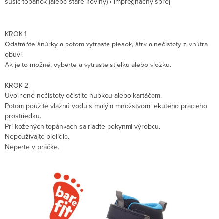
sušič topánok (alebo staré noviny) • impregnačný sprej
KROK 1
Odstráňte šnúrky a potom vytraste piesok, štrk a nečistoty z vnútra
obuvi.
Ak je to možné, vyberte a vytraste stielku alebo vložku.
KROK 2
Uvoľnené nečistoty očistite hubkou alebo kartáčom.
Potom použite vlažnú vodu s malým množstvom tekutého pracieho
prostriedku.
Pri kožených topánkach sa riadte pokynmi výrobcu.
Nepoužívajte bielidlo.
Neperte v práčke.