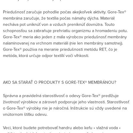
Priedušnosť zaručuje pohodlie počas akejkoľvek aktivity. Gore-Tex®
membrána zaručuje, že textília počas námahy dýcha. Materiál
necháva pot uniknúť von a vzduch preniknúť dovnútra. Touto
schopnosťou sa zabraňuje prehriatiu organizmu a hromadeniu potu.
Gore-Tex® meria ako jeden z mála výrobcov priedušnosť membrány
nalaminovanej na vrchnom materiáli (nie len membrány samotnej).
Gore-Tex® používa na meranie priedušnosti metódu RET, čo je
metóda, ktorá určuje odpor textílií voči vlhkosti.
AKO SA STARAŤ O PRODUKTY S GORE-TEX® MEMBRÁNOU?
Správna a pravidelná starostlivosť o odevy Gore-Tex® predlžuje
životnosť výrobkov a zároveň podporuje jeho vlastnosti. Starostlivosť
o Gore-Tex® výrobky nie je náročná. Inštrukcie sú vždy uvedené na
vnútornom štítku odevu.
Veci, ktoré budete potrebovať handru alebo kefu • vlažná voda •