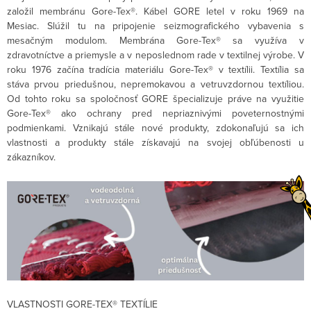
založil membránu Gore-Tex®. Kábel GORE letel v roku 1969 na
Mesiac. Slúžil tu na pripojenie seizmografického vybavenia s
mesačným modulom. Membrána Gore-Tex® sa využíva v
zdravotníctve a priemysle a v neposlednom rade v textilnej výrobe. V
roku 1976 začína tradícia materiálu Gore-Tex® v textílii. Textília sa
stáva prvou priedušnou, nepremokavou a vetruvzdornou textíliou.
Od tohto roku sa spoločnosť GORE špecializuje práve na využitie
Gore-Tex® ako ochrany pred nepriaznivými poveternostnými
podmienkami. Vznikajú stále nové produkty, zdokonaľujú sa ich
vlastnosti a produkty stále získavajú na svojej obľúbenosti u
zákazníkov.
VLASTNOSTI GORE-TEX® TEXTÍLIE