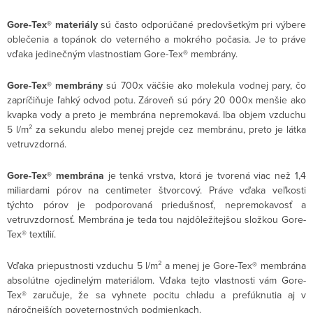
Gore-Tex® materiály
sú často odporúčané predovšetkým pri výbere
oblečenia a topánok do veterného a mokrého počasia. Je to práve
vďaka jedinečným vlastnostiam Gore-Tex® membrány.
Gore-Tex® membrány
sú 700x väčšie ako molekula vodnej pary, čo
zapríčiňuje ľahký odvod potu. Zároveň sú póry 20 000x menšie ako
kvapka vody a preto je membrána nepremokavá. Iba objem vzduchu
5 l/m² za sekundu alebo menej prejde cez membránu, preto je látka
vetruvzdorná.
Gore-Tex® membrána
je tenká vrstva, ktorá je tvorená viac než 1,4
miliardami pórov na centimeter štvorcový. Práve vďaka veľkosti
týchto pórov je podporovaná priedušnosť, nepremokavosť a
vetruvzdornosť. Membrána je teda tou najdôležitejšou složkou Gore-
Tex® textílií.
Vďaka priepustnosti vzduchu 5 l/m² a menej je Gore-Tex® membrána
absolútne ojedinelým materiálom. Vďaka tejto vlastnosti vám Gore-
Tex® zaručuje, že sa vyhnete pocitu chladu a prefúknutia aj v
náročnejších poveternostných podmienkach.