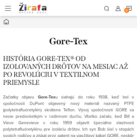
Prejsť
N
na
obsah
Domov
K
Gore-Tex
HISTÓRIA GORE-TEX® OD
IZOLOVANÝCH DRÔTOV NA MESIAC AŽ
PO REVOLÚCIU V TEXTILNOM
PRIEMYSLE
Začiatky objavu
Gore-Tex
u siahajú do roku 1938, keď bol v
spoločnosti DuPont objavený nový materiál nazvaný PTFE
(
polytetrafluóretylén) skrátene Teflon. Vývoj spoločnosti GORE sa
nesie predovšetkým v rodinnom duchu. Všetko začalo, keď Bill a
Vieve Genevieve v roku 1959 objavili špeciálne vlastnosti
polytetrafluóretylénu pre izoláciu drôtov. Ich syn Bob šiel v stopách
svojich rodičov a získal prvý patent na viacžilový kábel GORE, neskôr