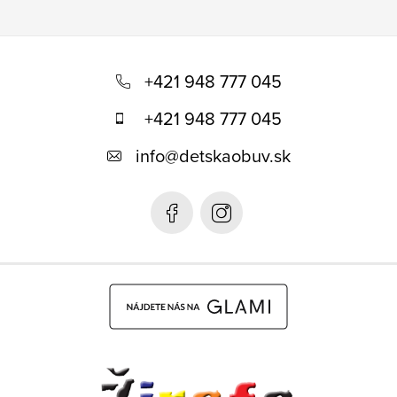
Z
á
+421 948 777 045
p
+421 948 777 045
ä
info
@
detskaobuv.sk
t
i
e