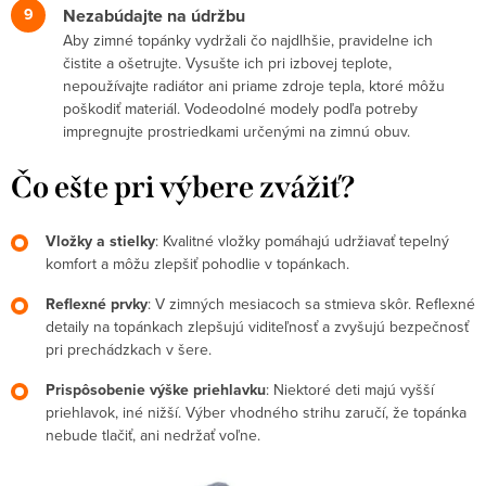
Nezabúdajte na údržbu
Aby zimné topánky vydržali čo najdlhšie, pravidelne ich
čistite a ošetrujte. Vysušte ich pri izbovej teplote,
nepoužívajte radiátor ani priame zdroje tepla, ktoré môžu
poškodiť materiál. Vodeodolné modely podľa potreby
impregnujte prostriedkami určenými na zimnú obuv.
Čo ešte pri výbere zvážiť?
Vložky a stielky
: Kvalitné vložky pomáhajú udržiavať tepelný
komfort a môžu zlepšiť pohodlie v topánkach.
Reflexné prvky
: V zimných mesiacoch sa stmieva skôr. Reflexné
detaily na topánkach zlepšujú viditeľnosť a zvyšujú bezpečnosť
pri prechádzkach v šere.
Prispôsobenie výške priehlavku
: Niektoré deti majú vyšší
priehlavok, iné nižší. Výber vhodného strihu zaručí, že topánka
nebude tlačiť, ani nedržať voľne.