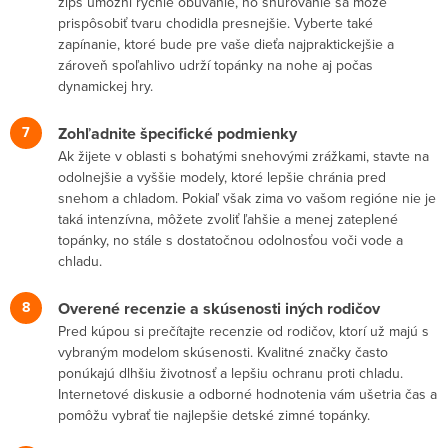
zips umožní rýchle obúvanie, no šnurovanie sa môže
prispôsobiť tvaru chodidla presnejšie. Vyberte také
zapínanie, ktoré bude pre vaše dieťa najpraktickejšie a
zároveň spoľahlivo udrží topánky na nohe aj počas
dynamickej hry.
Zohľadnite špecifické podmienky
Ak žijete v oblasti s bohatými snehovými zrážkami, stavte na
odolnejšie a vyššie modely, ktoré lepšie chránia pred
snehom a chladom. Pokiaľ však zima vo vašom regióne nie je
taká intenzívna, môžete zvoliť ľahšie a menej zateplené
topánky, no stále s dostatočnou odolnosťou voči vode a
chladu.
Overené recenzie a skúsenosti iných rodičov
Pred kúpou si prečítajte recenzie od rodičov, ktorí už majú s
vybraným modelom skúsenosti. Kvalitné značky často
ponúkajú dlhšiu životnosť a lepšiu ochranu proti chladu.
Internetové diskusie a odborné hodnotenia vám ušetria čas a
pomôžu vybrať tie najlepšie detské zimné topánky.