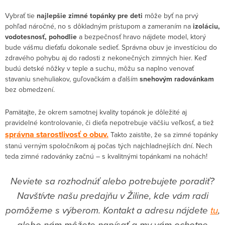
Vybrať tie
najlepšie zimné topánky pre deti
môže byť na prvý
pohľad náročné, no s dôkladným prístupom a zameraním na
izoláciu,
vodotesnosť, pohodlie
a bezpečnosť hravo nájdete model, ktorý
bude vášmu dieťaťu dokonale sedieť. Správna obuv je investíciou do
zdravého pohybu aj do radosti z nekonečných zimných hier. Keď
budú detské nôžky v teple a suchu, môžu sa naplno venovať
stavaniu snehuliakov, guľovačkám a ďalším
snehovým radovánkam
bez obmedzení.
Pamätajte, že okrem samotnej kvality topánok je dôležité aj
pravidelné kontrolovanie, či dieťa nepotrebuje väčšiu veľkosť, a tiež
správna starostlivosť o obuv.
Takto zaistíte, že sa zimné topánky
stanú verným spoločníkom aj počas tých najchladnejších dní. Nech
teda zimné radovánky začnú – s kvalitnými topánkami na nohách!
Neviete sa rozhodnúť alebo potrebujete poradiť?
Navštívte našu predajňu v Žiline, kde vám radi
pomôžeme s výberom. Kontakt a adresu nájdete
tu
,
alebo nám môžete napísať a my vám ochotne