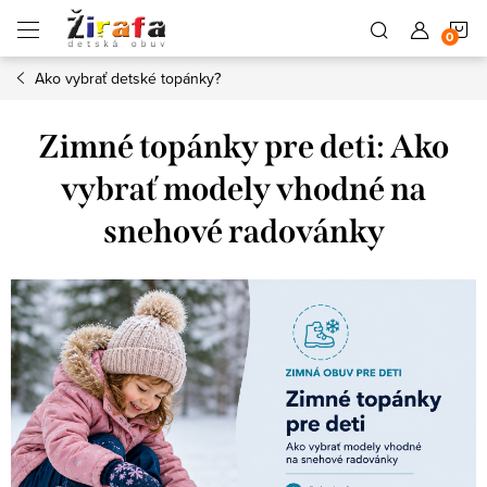
Prejsť
N
na
obsah
Ako vybrať detské topánky?
K
Zimné topánky pre deti: Ako
vybrať modely vhodné na
snehové radovánky