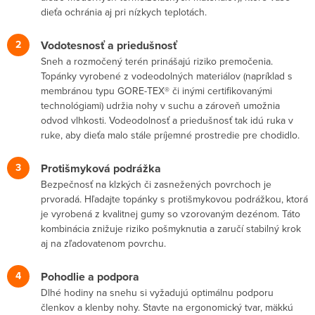
dieťa ochránia aj pri nízkych teplotách.
Vodotesnosť a priedušnosť
Sneh a rozmočený terén prinášajú riziko premočenia.
Topánky vyrobené z vodeodolných materiálov (napríklad s
membránou typu GORE-TEX® či inými certifikovanými
technológiami) udržia nohy v suchu a zároveň umožnia
odvod vlhkosti. Vodeodolnosť a priedušnosť tak idú ruka v
ruke, aby dieťa malo stále príjemné prostredie pre chodidlo.
Protišmyková podrážka
Bezpečnosť na klzkých či zasnežených povrchoch je
prvoradá. Hľadajte topánky s protišmykovou podrážkou, ktorá
je vyrobená z kvalitnej gumy so vzorovaným dezénom. Táto
kombinácia znižuje riziko pošmyknutia a zaručí stabilný krok
aj na zľadovatenom povrchu.
Pohodlie a podpora
Dlhé hodiny na snehu si vyžadujú optimálnu podporu
členkov a klenby nohy. Stavte na ergonomický tvar, mäkkú