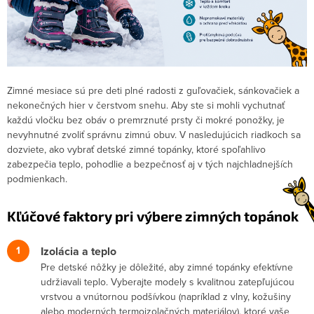
Zimné mesiace sú pre deti plné radosti z guľovačiek, sánkovačiek a
nekonečných hier v čerstvom snehu. Aby ste si mohli vychutnať
každú vločku bez obáv o premrznuté prsty či mokré ponožky, je
nevyhnutné zvoliť správnu zimnú obuv. V nasledujúcich riadkoch sa
dozviete, ako vybrať detské zimné topánky, ktoré spoľahlivo
zabezpečia teplo, pohodlie a bezpečnosť aj v tých najchladnejších
podmienkach.
Kľúčové faktory pri výbere zimných topánok
Izolácia a teplo
Pre detské nôžky je dôležité, aby zimné topánky efektívne
udržiavali teplo. Vyberajte modely s kvalitnou zatepľujúcou
vrstvou a vnútornou podšívkou (napríklad z vlny, kožušiny
alebo moderných termoizolačných materiálov), ktoré vaše