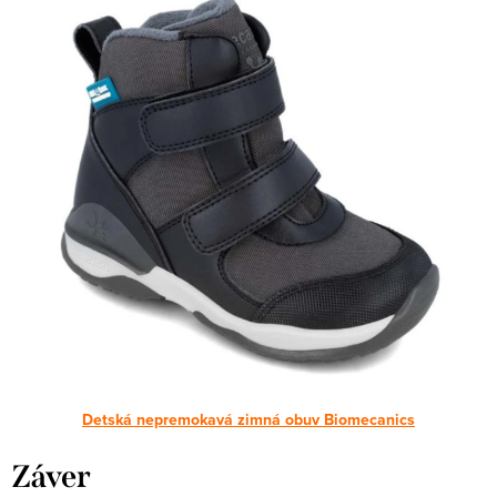
Detská nepremokavá zimná obuv Biomecanics
Záver