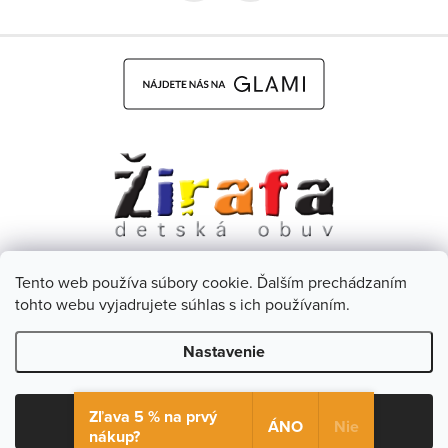
Tento web používa súbory cookie. Ďalším prechádzaním
Dětská obuv Žirafa - CZ
Facebook
tohto webu vyjadrujete súhlas s ich používaním.
Nastavenie
Copyright 2026
Žirafa Detská obuv
. Všetky práva vyhradené.
Upraviť nastavenie cookies
Zľava 5 % na prvý
Súhlasím
ÁNO
Nie
nákup?
Vytvoril Shoptet
& Verteco