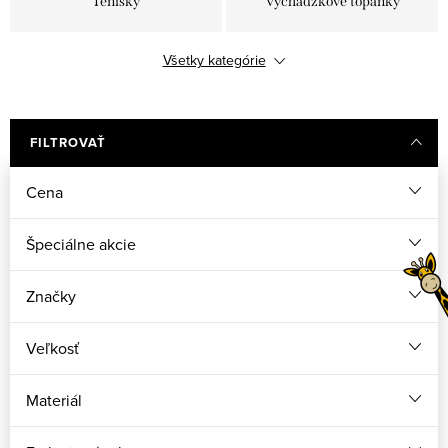
Tenisky
Vychádzkové topánky
Všetky kategórie
Barefoot / Barefit
BOA zapínanie
Gumáky
Zimné topánky
FILTROVAŤ
Cena
Špeciálne akcie
Značky
Veľkosť
Materiál