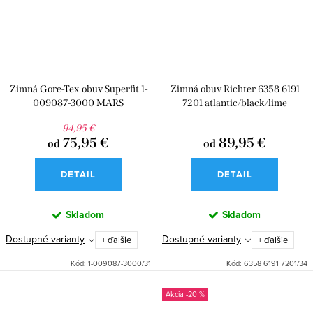
Zimná Gore-Tex obuv Superfit 1-
Zimná obuv Richter 6358 6191
009087-3000 MARS
7201 atlantic/black/lime
94,95 €
75,95 €
89,95 €
od
od
DETAIL
DETAIL
Skladom
Skladom
Dostupné varianty
Dostupné varianty
+ ďalšie
+ ďalšie
Kód:
1-009087-3000/31
Kód:
6358 6191 7201/34
-20 %