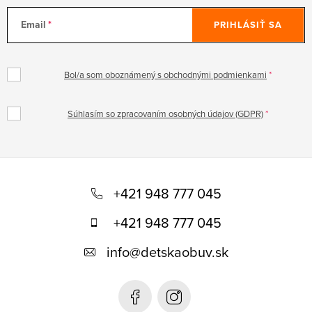
Email
PRIHLÁSIŤ SA
Bol/a som oboznámený s obchodnými podmienkami
Súhlasím so zpracovaním osobných údajov (GDPR)
Z
á
+421 948 777 045
p
+421 948 777 045
ä
info
@
detskaobuv.sk
t
i
e