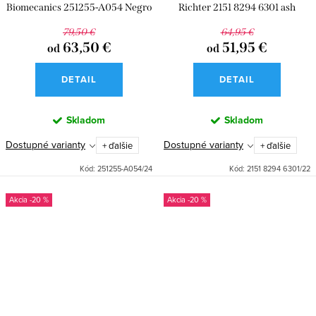
Biomecanics 251255-A054 Negro
Richter 2151 8294 6301 ash
79,50 €
64,95 €
63,50 €
51,95 €
od
od
DETAIL
DETAIL
Skladom
Skladom
Dostupné varianty
Dostupné varianty
+ ďalšie
+ ďalšie
Kód:
251255-A054/24
Kód:
2151 8294 6301/22
-20 %
-20 %