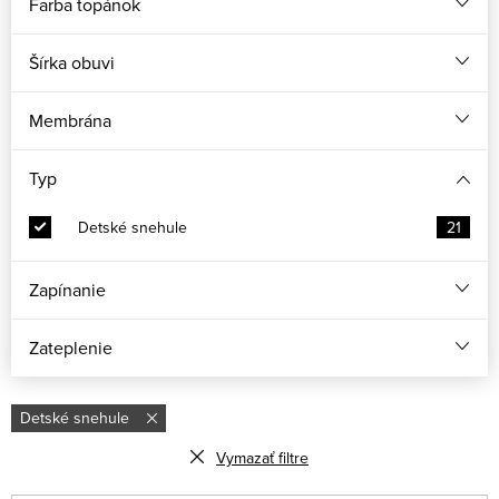
Farba topánok
Šírka obuvi
Membrána
Typ
Detské snehule
21
Zapínanie
Zateplenie
Detské snehule
Vymazať filtre