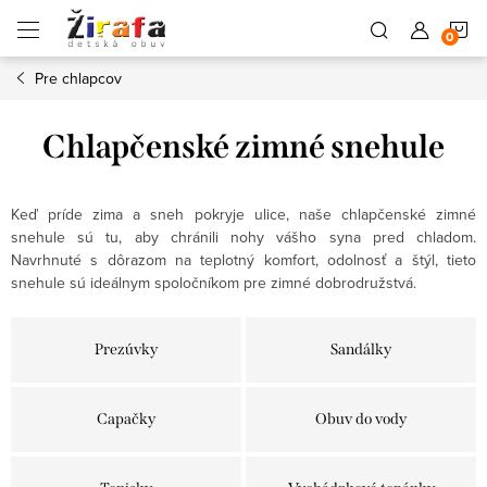
Prejsť
N
na
obsah
Pre chlapcov
K
Chlapčenské zimné snehule
Keď príde zima a sneh pokryje ulice, naše chlapčenské zimné
snehule sú tu, aby chránili nohy vášho syna pred chladom.
Navrhnuté s dôrazom na teplotný komfort, odolnosť a štýl, tieto
snehule sú ideálnym spoločníkom pre zimné dobrodružstvá.
Prezúvky
Sandálky
Capačky
Obuv do vody