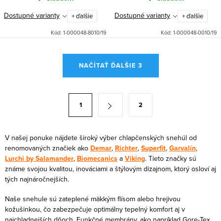
Dostupné varianty
Dostupné varianty
+ ďalšie
+ ďalšie
Kód:
1-000048-8010/19
Kód:
1-000048-0010/19
O
NAČÍTAŤ ĎALŠIE 3
v
l
á
S
1
2
d
t
a
r
c
á
V našej ponuke nájdete široký výber chlapčenských snehúl od
i
renomovaných značiek ako
Demar
,
Richter
,
Superfit
,
Garvalín
,
n
Lurchi by Salamander
,
Biomecanics
a
Viking
. Tieto značky sú
e
k
známe svojou kvalitou, inováciami a štýlovým dizajnom, ktorý osloví aj
p
o
tých najnáročnejších.
r
v
v
Naše snehule sú zateplené mäkkým flísom alebo hrejivou
a
kožušinkou, čo zabezpečuje optimálny tepelný komfort aj v
k
n
najchladnejších dňoch. Funkčné membrány, ako napríklad Gore-Tex