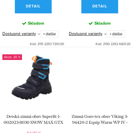
k
o
DETAIL
DETAIL
t
v
o
Skladom
Skladom
v
Dostupné varianty
Dostupné varianty
+ ďalšie
+ ďalšie
Kód:
2151 2293 7201/20
Kód:
2150 2292 6821/20
-20 %
Detská zimná obuv Superfit 1-
Zimná Gore-tex obuv Viking 3-
002023-8030 SNOW MAX GTX
94420-2 Equip Warm WP 1V -
Black