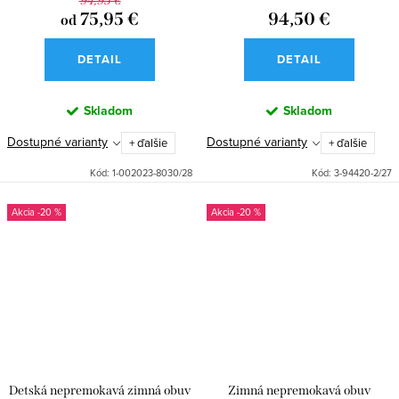
94,95 €
75,95 €
94,50 €
od
DETAIL
DETAIL
Skladom
Skladom
Dostupné varianty
Dostupné varianty
+ ďalšie
+ ďalšie
Kód:
1-002023-8030/28
Kód:
3-94420-2/27
-20 %
-20 %
Detská nepremokavá zimná obuv
Zimná nepremokavá obuv