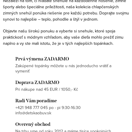
Nezáleží na tom, či hľadáte snehule na každodenné nosenie, zimné
športy alebo špeciálne príležitosti, naša kolekcia chlapčenských
zimných snehúl ponúka riešenie pre každú potrebu. Doprajte svojmu
synovi to najlepšie – teplo, pohodlie a štýl v jednom.
Objavte našu širokú ponuku a vyberte si snehule, ktoré spoja
praktickosť s módnym vzhľadom, aby vaše dieťa mohlo prežiť zimu
naplno a vy ste mali istotu, že je v tých najlepších topánkach.
Prvá výmena ZADARMO
Zakúpené topánky môžete u nás jednoducho vrátiť a
vymeniť
Doprava ZADARMO
Pri nákupe nad 45 EUR / 1050,- Kč
Radi Vám poradíme
+421 948 777 045 po - pi 9:30-16:30
info@detskaobuv.sk
Overený obchod
Na trhu sme od roku 2012 a máme tisíce spokojných