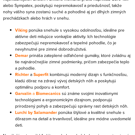
y
alebo Sympatex, poskytujú nepremokavosť a priedušnosť, takže
i
v
nohy vášho syna zostanú suché a pohodlné aj pri dlhých zimných
e
ý
prechádzkach alebo hrách v snehu.
p
Viking
ponúka snehule s vysokou odolnosťou, ideálne pre
i
aktívne deti milujúce vonkajšie aktivity. Ich technológie
s
zabezpečujú nepremokavosť a tepelné pohodlie, čo je
u
nevyhnutné pre zimné dobrodružstvá.
Demar
prináša zateplené odľahčené gumáky, ktoré zvládnu aj
tie najnáročnejšie zimné podmienky, pričom zabezpečia teplo
a pohodlie.
Richter
a
Superfit
kombinujú moderný dizajn s funkčnosťou,
kladú dôraz na zdravý vývoj detských nôh a poskytujú
optimálnu podporu a komfort.
Garvalín
a
Biomecanics
sú známe svojimi inovatívnymi
technológiami a ergonomickým dizajnom, podporujú
prirodzený pohyb a zabezpečujú správny rast detských nôh.
Lurchi by Salamander
ponúka štýlové a kvalitné snehule s
dôrazom na detail a trvanlivosť, ideálne pre módne uvedomelé
deti.