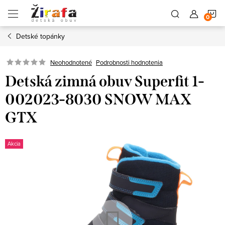
Prejsť
N
na
obsah
Detské topánky
K
Neohodnotené
Podrobnosti hodnotenia
Detská zimná obuv Superfit 1-
002023-8030 SNOW MAX
GTX
Akcia