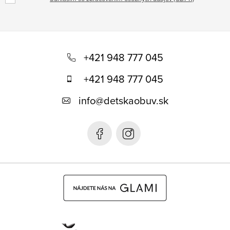
Z
á
+421 948 777 045
p
+421 948 777 045
ä
info
@
detskaobuv.sk
t
i
e