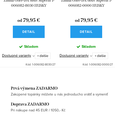
Zimná Gore-Tex obuv Superfit 1-
Zimná Gore-Tex obuv Superfit 1-
006082-8030 HUSKY
006082-0000 HUSKY
79,95 €
79,95 €
od
od
DETAIL
DETAIL
Skladom
Skladom
Dostupné varianty
Dostupné varianty
+ ďalšie
+ ďalšie
Kód:
1-006082-8030/27
Kód:
1-006082-0000/27
Prvá výmena ZADARMO
Zakúpené topánky môžete u nás jednoducho vrátiť a vymeniť
Doprava ZADARMO
Pri nákupe nad 45 EUR / 1050,- Kč