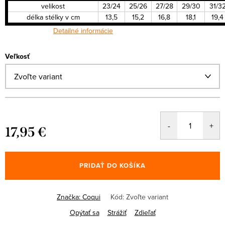
velikost
23/24
25/26
27/28
29/30
31/3
délka stélky v cm
13,5
15,2
16,8
18,1
19,4
Detailné informácie
Veľkosť
17,95 €
Jednotková
cena:
PRIDAŤ DO KOŠÍKA
Značka:
Coqui
Kód:
Zvoľte variant
Opýtať sa
Strážiť
Zdieľať