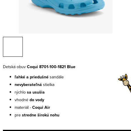
Detská obuv
Coqui 8701-100-1821 Blue
ľahké a priedušné
sandále
nevyberateľná
stielka
rýchlo
sa usušia
vhodné
do vody
materiál -
Coqui Air
pre
stredne širokú nohu