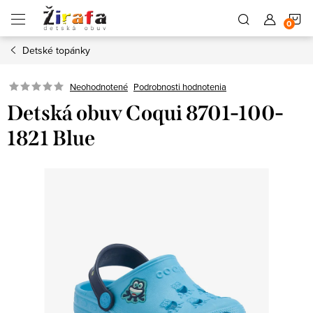
Prejsť
N
na
obsah
Detské topánky
K
Neohodnotené
Podrobnosti hodnotenia
Detská obuv Coqui 8701-100-
1821 Blue