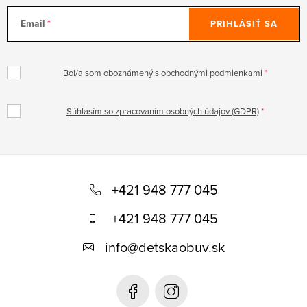
Email
PRIHLÁSIŤ SA
Bol/a som oboznámený s obchodnými podmienkami
Súhlasím so zpracovaním osobných údajov (GDPR)
Z
á
+421 948 777 045
p
+421 948 777 045
ä
info
@
detskaobuv.sk
t
i
e