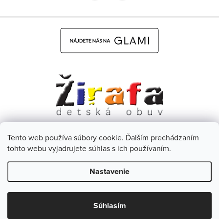
Tento web používa súbory cookie. Ďalším prechádzaním
Dětská obuv Žirafa - CZ
Facebook
tohto webu vyjadrujete súhlas s ich používaním.
Nastavenie
Copyright 2026
Žirafa Detská obuv
. Všetky práva vyhradené.
Upraviť nastavenie cookies
Zľava 5 % na prvý
Súhlasím
ÁNO
Nie
nákup?
Vytvoril Shoptet
& Verteco