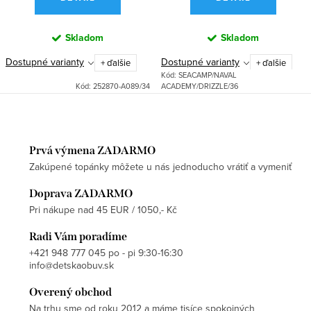
Skladom
Skladom
Dostupné varianty
Dostupné varianty
+ ďalšie
+ ďalšie
Kód:
SEACAMP/NAVAL
Kód:
252870-A089/34
ACADEMY/DRIZZLE/36
Prvá výmena ZADARMO
Zakúpené topánky môžete u nás jednoducho vrátiť a vymeniť
Doprava ZADARMO
Pri nákupe nad 45 EUR / 1050,- Kč
Radi Vám poradíme
+421 948 777 045 po - pi 9:30-16:30
info@detskaobuv.sk
Overený obchod
Na trhu sme od roku 2012 a máme tisíce spokojných