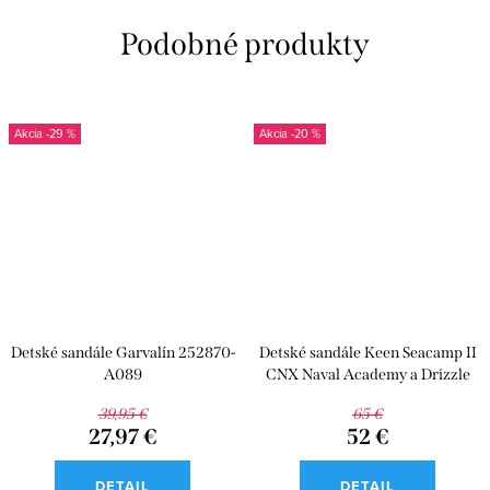
-29 %
-20 %
Detské sandále Garvalín 252870-
Detské sandále Keen Seacamp II
A089
CNX Naval Academy a Drizzle
39,95 €
65 €
27,97 €
52 €
DETAIL
DETAIL