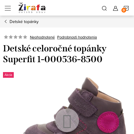
Prejsť
N
na
obsah
Detské topánky
K
Neohodnotené
Podrobnosti hodnotenia
Detské celoročné topánky
Superfit 1-000536-8500
Akcia