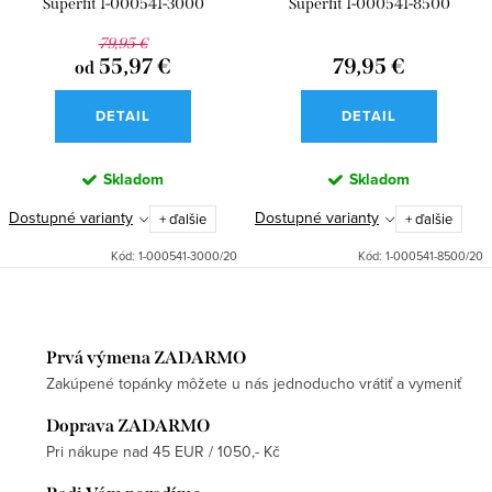
Superfit 1-000541-3000
Superfit 1-000541-8500
SUPERFREE
SUPERFREE
79,95 €
55,97 €
79,95 €
od
DETAIL
DETAIL
Skladom
Skladom
Dostupné varianty
Dostupné varianty
+ ďalšie
+ ďalšie
Kód:
1-000541-3000/20
Kód:
1-000541-8500/20
Prvá výmena ZADARMO
Zakúpené topánky môžete u nás jednoducho vrátiť a vymeniť
Doprava ZADARMO
Pri nákupe nad 45 EUR / 1050,- Kč