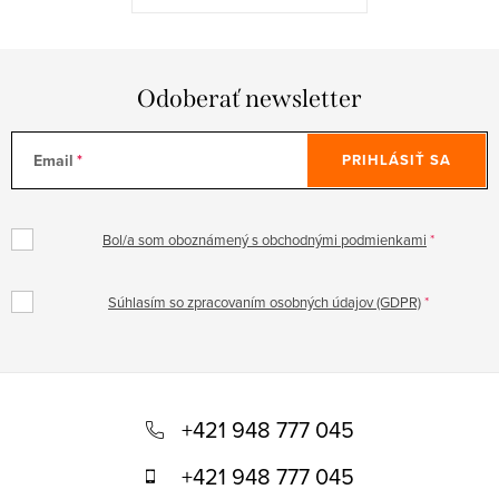
Odoberať newsletter
Email
PRIHLÁSIŤ SA
Bol/a som oboznámený s obchodnými podmienkami
Súhlasím so zpracovaním osobných údajov (GDPR)
Z
á
+421 948 777 045
p
+421 948 777 045