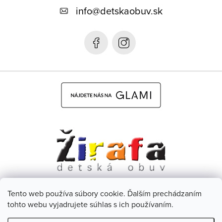
ä
info
@
detskaobuv.sk
t
i
e
Tento web používa súbory cookie. Ďalším prechádzaním
Dětská obuv Žirafa - CZ
Facebook
tohto webu vyjadrujete súhlas s ich používaním.