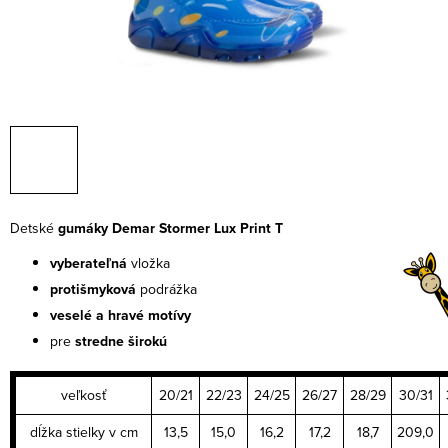
Detské
gumáky Demar Stormer Lux Print T
vyberateľná
vložka
protišmyková
podrážka
veselé a hravé motívy
pre
stredne širokú
veľkosť
20/21
22/23
24/25
26/27
28/29
30/31
dĺžka stielky v cm
13,5
15,0
16,2
17,2
18,7
209,0