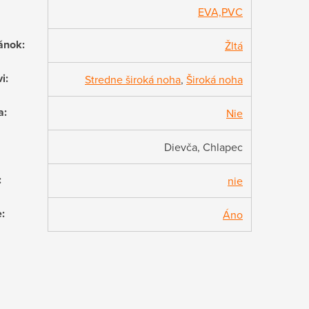
EVA,PVC
ánok
:
Žltá
vi
:
Stredne široká noha
,
Široká noha
a
:
Nie
Dievča, Chlapec
:
nie
e
:
Áno