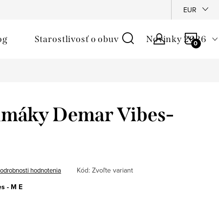
é podmienky
Reklamačný poriadok
Ochrana osobných údajo
EUR
NÁKU
og
Starostlivosť o obuv
Novinky 2026
KOŠÍ
umáky Demar Vibes-
Kód:
Zvoľte variant
odrobnosti hodnotenia
s - M E