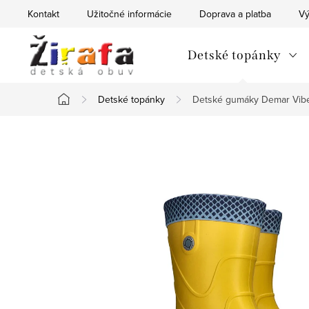
Prejsť
Kontakt
Užitočné informácie
Doprava a platba
Vý
na
obsah
Detské topánky
Detské topánky
Detské gumáky Demar Vib
Domov