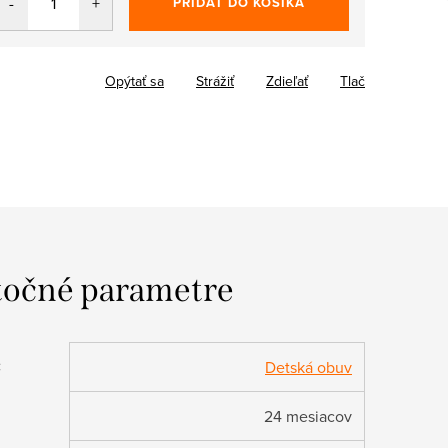
PRIDAŤ DO KOŠÍKA
Opýtať sa
Strážiť
Zdieľať
Tlač
očné parametre
:
Detská obuv
24 mesiacov