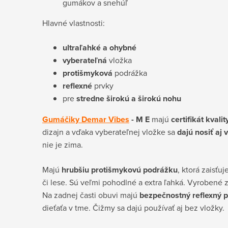
gumákov a snehúľ
Hlavné vlastnosti:
ultraľahké a ohybné
vyberateľná
vložka
protišmyková
podrážka
reflexné
prvky
pre
stredne širokú a širokú nohu
Gumáčiky Demar Vibes
- M E
majú
certifikát kvality
dizajn a vďaka vyberateľnej vložke sa
dajú nosiť aj
nie je zima.
Majú
hrubšiu protišmykovú podrážku
, ktorá zaisť
či lese. Sú veľmi pohodlné a extra ľahká. Vyrobené z
Na zadnej časti obuvi majú
bezpečnostný reflexný p
dieťaťa v tme.
Čižmy sa dajú používať aj bez vložky.