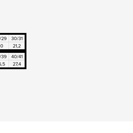
/29
30/31
20
21,2
/39
40/41
6,5
27,4