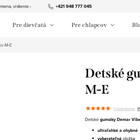
mena, vrátenie a reklamácie tovaru
+421 948 777 045
Ako nakupovať
Obchodn
Pre dievčatá
Pre chlapcov
Bl
es-M-E
Detské g
M-E
1 hodnotenie
P
Detské
gumáky Demar Vibe
ultraľahké a ohybné
vyberateľná
vložka