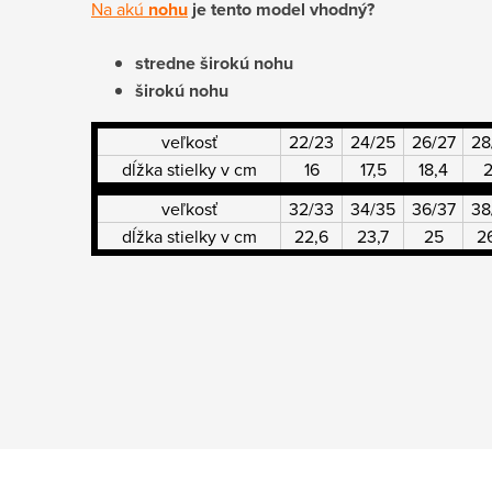
Na akú
nohu
je tento model vhodný?
stredne širokú nohu
širokú nohu
veľkosť
22/23
24/25
26/27
28
dĺžka stielky v cm
16
17,5
18,4
veľkosť
32/33
34/35
36/37
38
dĺžka stielky v cm
22,6
23,7
25
2