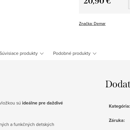
20,90 €
Jednotková
cena:
Značka:
Demar
Súvisiace produkty
Podobné produkty
Dodat
vložkou sú
ideálne pre daždivé
Kategória
Záruka
:
tných a funkčných detských