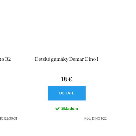
no B2
Detské gumáky Demar Dino I
18 €
DETAIL
Skladom
NO B2/30/31
Kód:
DINO I/22