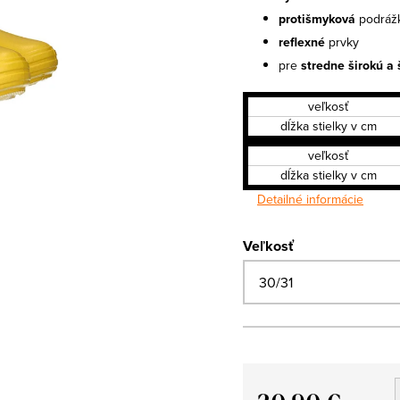
protišmyková
podráž
reflexné
prvky
pre
stredne širokú a
veľkosť
dĺžka stielky v cm
veľkosť
dĺžka stielky v cm
Detailné informácie
Veľkosť