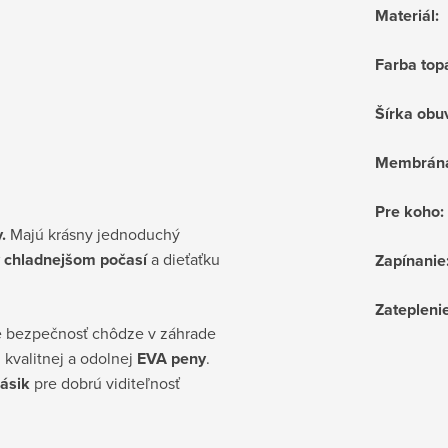
Materiál
:
Farba top
Šírka obu
Membrán
Pre koho
:
.
Majú krásny jednoduchý
 v chladnejšom počasí
a dieťaťku
Zapínanie
Zatepleni
uje bezpečnosť chôdze v záhrade
 kvalitnej a odolnej
EVA peny
.
ásik
pre dobrú viditeľnosť