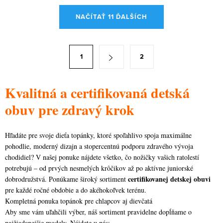
O
NAČÍTAŤ 11 ĎALŠÍCH
v
l
á
S
1
2
d
t
a
r
c
Kvalitná a certifikovaná detská
á
i
n
obuv pre zdravý krok
e
k
p
o
Hľadáte pre svoje dieťa topánky, ktoré spoľahlivo spoja maximálne
r
v
pohodlie, moderný dizajn a stopercentnú podporu zdravého vývoja
v
a
chodidiel? V našej ponuke nájdete všetko, čo nožičky vašich ratolestí
k
potrebujú – od prvých nesmelých krôčikov až po aktívne juniorské
n
y
certifikovanej detskej obuvi
dobrodružstvá. Ponúkame široký sortiment
i
v
pre každé ročné obdobie a do akéhokoľvek terénu.
e
Kompletná ponuka topánok pre chlapcov aj dievčatá
ý
Aby sme vám uľahčili výber, náš sortiment pravidelne dopĺňame o
p
najžiadanejšie modely. Nájdete u nás: