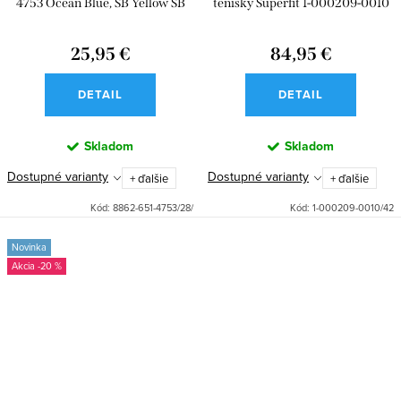
4753 Ocean Blue, SB Yellow SB
tenisky Superfit 1-000209-0010
Spongebob a Amulet
Rush Gelb
25,95 €
84,95 €
DETAIL
DETAIL
Skladom
Skladom
Dostupné varianty
Dostupné varianty
+ ďalšie
+ ďalšie
Kód:
8862-651-4753/28/
Kód:
1-000209-0010/42
Novinka
-20 %