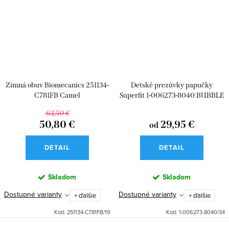
Zimná obuv Biomecanics 251134-
Detské prezúvky papučky
C781FB Camel
Superfit 1-006273-8040 BUBBLE
63,50 €
50,80 €
29,95 €
od
DETAIL
DETAIL
Skladom
Skladom
Dostupné varianty
Dostupné varianty
+ ďalšie
+ ďalšie
Kód:
251134-C781FB/19
Kód:
1-006273-8040/34