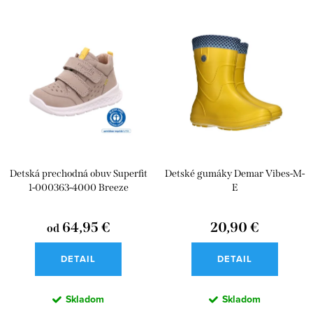
e
Najlacnejšie
V
n
ý
Najdrahšie
i
p
e
Abecedne
i
p
s
r
p
o
r
d
Detská prechodná obuv Superfit
Detské gumáky Demar Vibes-M-
o
u
1-000363-4000 Breeze
E
d
k
u
64,95 €
20,90 €
od
t
k
o
DETAIL
DETAIL
t
v
o
Skladom
Skladom