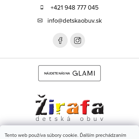
p
+421 948 777 045
ä
info
@
detskaobuv.sk
t
i
e
Tento web používa súbory cookie. Ďalším prechádzaním