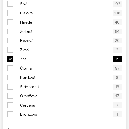
Sivá
102
Fialová
108
Hnedá
40
Zelená
64
Béžová
20
Zlatá
2
Žltá
29
Čierna
87
Bordová
8
Strieborná
13
Oranžová
17
Červená
7
Bronzová
1