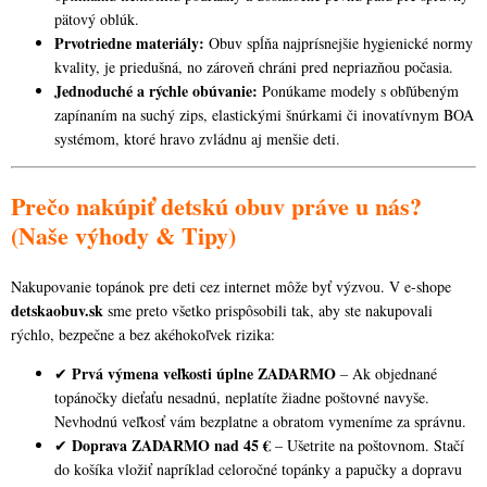
pätový oblúk.
Prvotriedne materiály:
Obuv spĺňa najprísnejšie hygienické normy
kvality, je priedušná, no zároveň chráni pred nepriazňou počasia.
Jednoduché a rýchle obúvanie:
Ponúkame modely s obľúbeným
zapínaním na suchý zips, elastickými šnúrkami či inovatívnym BOA
systémom, ktoré hravo zvládnu aj menšie deti.
Prečo nakúpiť detskú obuv práve u nás?
(Naše výhody & Tipy)
Nakupovanie topánok pre deti cez internet môže byť výzvou. V e-shope
detskaobuv.sk
sme preto všetko prispôsobili tak, aby ste nakupovali
rýchlo, bezpečne a bez akéhokoľvek rizika:
Prvá výmena veľkosti úplne ZADARMO
✔
– Ak objednané
topánočky dieťaťu nesadnú, neplatíte žiadne poštovné navyše.
Nevhodnú veľkosť vám bezplatne a obratom vymeníme za správnu.
Doprava ZADARMO nad 45 €
✔
– Ušetrite na poštovnom. Stačí
do košíka vložiť napríklad celoročné topánky a papučky a dopravu