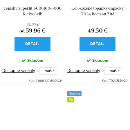
Tenisky Superfit 1-006100-6000
Celokožené topánky-capačky
Kicks Gelb
T024 Boots4u Žlté
74,95 €
59,96 €
49,50 €
od
DETAIL
DETAIL
Skladom
Skladom
Dostupné varianty
Dostupné varianty
+ ďalšie
+ ďalšie
Kód:
1-006100-6000/34
Kód:
T024ZLTA/20
Novinka
Tip