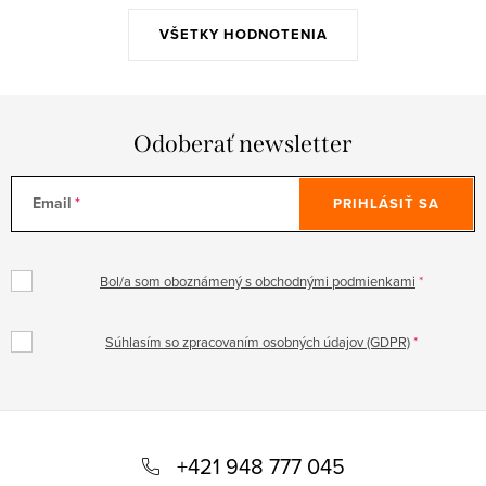
VŠETKY HODNOTENIA
Odoberať newsletter
Email
PRIHLÁSIŤ SA
Bol/a som oboznámený s obchodnými podmienkami
Súhlasím so zpracovaním osobných údajov (GDPR)
Z
á
+421 948 777 045