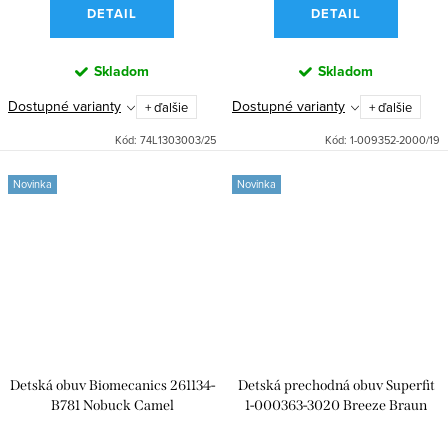
DETAIL
DETAIL
Skladom
Skladom
Dostupné varianty
Dostupné varianty
+ ďalšie
+ ďalšie
Kód:
74L1303003/25
Kód:
1-009352-2000/19
Novinka
Novinka
Detská obuv Biomecanics 261134-
Detská prechodná obuv Superfit
B781 Nobuck Camel
1-000363-3020 Breeze Braun