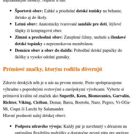
i
Športovú obuv:
detské tenisky
Ľahké a priedušné
na behanie,
s
ihrisko aj do školy.
u
Letnú obuv:
sandále pre deti
Anatomicky tvarované
, štýlové
šľapky či kempingovú obuv.
Zimnú a prechodnú obuv:
členkové
Zateplené čižmy, snehule a
detské topánky
s nepremokavou membránou.
Domácu obuv a obuv do dažďa:
Pohodlné detské papučky do
škôlky a vysoko odolné gumáky.
Prémiové značky, ktorým rodičia dôverujú
Zdravie detských nôh je u nás na prvom mieste. Preto spolupracujeme
výhradne s poprednými svetovými a európskymi výrobcami. Vyberte si
Superfit, Keen, Biomecanics, Garvalín,
prémiovú kvalitu od značiek ako
Richter, Viking, Ciciban
, Demar, Barea, Boots4u, Nazo, Pegres, Vi-GGa-
Mi, Coqui či Lurchi by Salamander.
Hlavné prednosti našej detskej obuvi:
Podpora zdravého vývoja:
Každý pár je navrhnutý s dôrazom na
optimálnu flexibilitu podrážky a dostatočne pevnú pätu pre správny