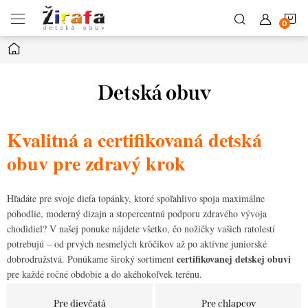
Prejsť
N
na
obsah
Domov
K
Detská obuv
Kvalitná a certifikovaná detská
obuv pre zdravý krok
Hľadáte pre svoje dieťa topánky, ktoré spoľahlivo spoja maximálne
pohodlie, moderný dizajn a stopercentnú podporu zdravého vývoja
chodidiel? V našej ponuke nájdete všetko, čo nožičky vašich ratolestí
potrebujú – od prvých nesmelých krôčikov až po aktívne juniorské
certifikovanej detskej obuvi
dobrodružstvá. Ponúkame široký sortiment
pre každé ročné obdobie a do akéhokoľvek terénu.
Pre dievčatá
Pre chlapcov