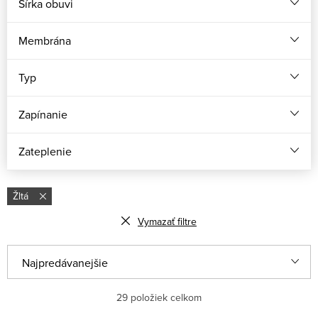
Šírka obuvi
Membrána
Typ
Zapínanie
Zateplenie
Žltá
Vymazať filtre
R
Najpredávanejšie
a
Odporúčame
29
položiek celkom
d