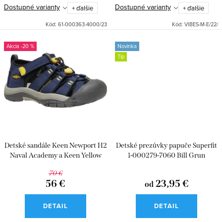
v
Dostupné varianty
Dostupné varianty
+ ďalšie
+ ďalšie
Kód:
61-000363-4000/23
Kód:
VIBES-M-E/22/
-20 %
Novinka
Tip
Detské sandále Keen Newport H2
Detské prezúvky papuče Superfit
Naval Academy a Keen Yellow
1-000279-7060 Bill Grun
70 €
56 €
23,95 €
od
DETAIL
DETAIL