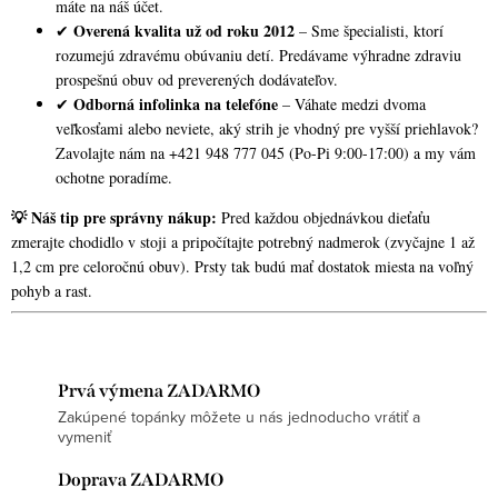
máte na náš účet.
Overená kvalita už od roku 2012
✔
– Sme špecialisti, ktorí
rozumejú zdravému obúvaniu detí. Predávame výhradne zdraviu
prospešnú obuv od preverených dodávateľov.
Odborná infolinka na telefóne
✔
– Váhate medzi dvoma
veľkosťami alebo neviete, aký strih je vhodný pre vyšší priehlavok?
Zavolajte nám na +421 948 777 045 (Po-Pi 9:00-17:00) a my vám
ochotne poradíme.
💡 Náš tip pre správny nákup:
Pred každou objednávkou dieťaťu
zmerajte chodidlo v stoji a pripočítajte potrebný nadmerok (zvyčajne 1 až
1,2 cm pre celoročnú obuv). Prsty tak budú mať dostatok miesta na voľný
pohyb a rast.
Prvá výmena ZADARMO
Zakúpené topánky môžete u nás jednoducho vrátiť a
vymeniť
Doprava ZADARMO