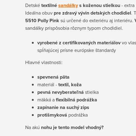
Detské
textilné
sandálky
s koženou stielkou
- extra
Ideálna obuv
pre zdravý vývin detských chodidiel
. 
5510 Polly Pink
sú určené do exteriéru aj interiéru.
sandálky prispôsobia rôznym typom chodidiel.
vyrobené z certifikovaných materiálov
vo vlas
spĺňajúcej prísne európske štandardy
Hlavné vlastnosti:
spevnená päta
materiál -
textil, koža
pevná nevyberateľná
stielka
mäkká a
flexibilná podrážka
zapínanie na suchý zips
protišmyková
podrážka
Na akú
nohu je tento model vhodný?