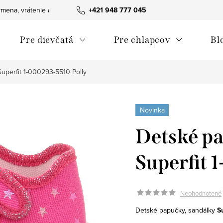
mena, vrátenie a reklamácie tovaru
+421 948 777 045
Ako nakupovať
Obchodn
Pre dievčatá
Pre chlapcov
Bl
uperfit 1-000293-5510 Polly
Novinka
Detské pa
Superfit 
Neohodnotené
Detské papučky, sandálky
S