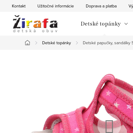
Prejsť
Kontakt
Užitočné informácie
Doprava a platba
Vý
na
obsah
Detské topánky
Detské topánky
Detské papučky, sandálky S
Domov