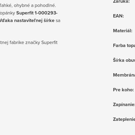
Záruka
:
 ľahké, ohybné a pohodlné.
Topánky
Superfit 1-000293-
EAN
:
Vďaka nastaviteľnej šírke
sa
Materiál
:
tnej fabrike značky Superfit
Farba top
Šírka obu
Membrán
Pre koho
:
Zapínanie
Zatepleni