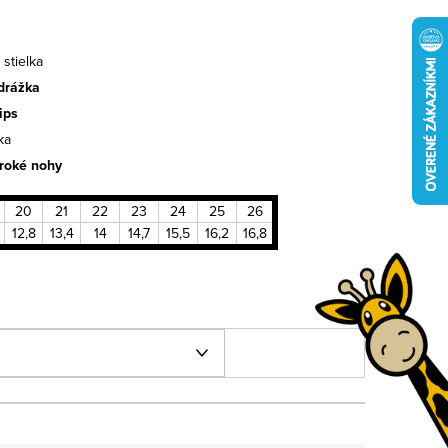
stielka
odrážka
ips
ka
iroké nohy
20
21
22
23
24
25
26
12,8
13,4
14
14,7
15,5
16,2
16,8