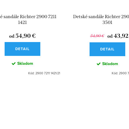
é sandále Richter 2900 7211
Detské sandále Richter 290
1421
3501
54,90 €
43,92
od
54,90 €
od
DETAIL
DETAIL
Skladom
Skladom
Kód:
2900 7211 1421/21
Kód:
2900 7