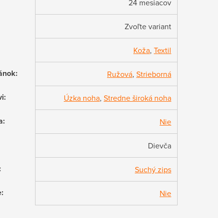
24 mesiacov
Zvoľte variant
Koža
,
Textil
ánok
:
Ružová
,
Strieborná
vi
:
Úzka noha
,
Stredne široká noha
a
:
Nie
Dievča
:
Suchý zips
e
:
Nie