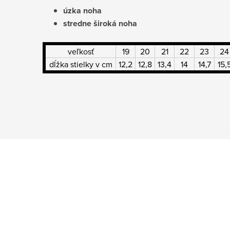
úzka noha
stredne široká noha
veľkosť
19
20
21
22
23
24
dĺžka stielky v cm
12,2
12,8
13,4
14
14,7
15,