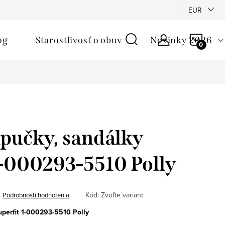
é podmienky
Reklamačný poriadok
Ochrana osobných údajo
EUR
NÁKU
og
Starostlivosť o obuv
Novinky 2026
KOŠÍ
pučky, sandálky
1-000293-5510 Polly
Kód:
Zvoľte variant
Podrobnosti hodnotenia
uperfit 1-000293-5510 Polly