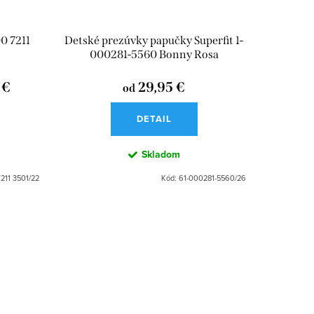
0 7211
Detské prezúvky papučky Superfit 1-
000281-5560 Bonny Rosa
 €
29,95 €
od
DETAIL
Skladom
211 3501/22
Kód:
61-000281-5560/26