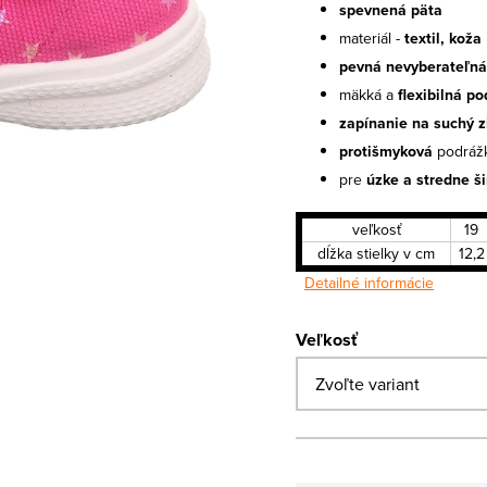
spevnená päta
materiál -
textil, koža
pevná nevyberateľná
mäkká a
flexibilná p
zapínanie na suchý z
protišmyková
podráž
pre
úzke a stredne š
veľkosť
19
dĺžka stielky v cm
12,2
Detailné informácie
Veľkosť