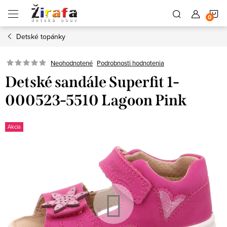
Prejsť
N
na
obsah
Detské topánky
K
Neohodnotené
Podrobnosti hodnotenia
Detské sandále Superfit 1-
000523-5510 Lagoon Pink
Akcia