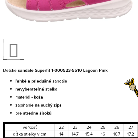
Detské
sandále Superfit 1-000523-5510 Lagoon Pink
ľahké a priedušné
sandále
nevyberateľná
stielka
materiál -
koža
zapínanie
na suchý zips
pre
stredne širokú
veľkosť
22
23
24
25
26
27
dĺžka stielky v cm
14
14,7
15,4
16
16,7
17,2