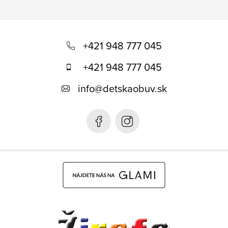
Z
á
+421 948 777 045
p
+421 948 777 045
ä
info
@
detskaobuv.sk
t
i
e