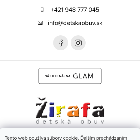
p
+421 948 777 045
ä
info
@
detskaobuv.sk
t
i
e
Tento web používa súbory cookie. Ďalším prechádzaním