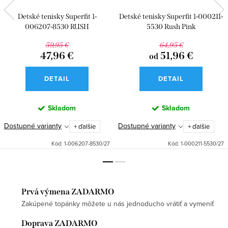
Detské tenisky Superfit 1-
Detské tenisky Superfit 1-000211-
006207-8530 RUSH
5530 Rush Pink
59,95 €
64,95 €
47,96 €
51,96 €
od
DETAIL
DETAIL
Skladom
Skladom
Dostupné varianty
Dostupné varianty
+ ďalšie
+ ďalšie
Kód:
1-006207-8530/27
Kód:
1-000211-5530/27
Prvá výmena ZADARMO
Zakúpené topánky môžete u nás jednoducho vrátiť a vymeniť
Doprava ZADARMO