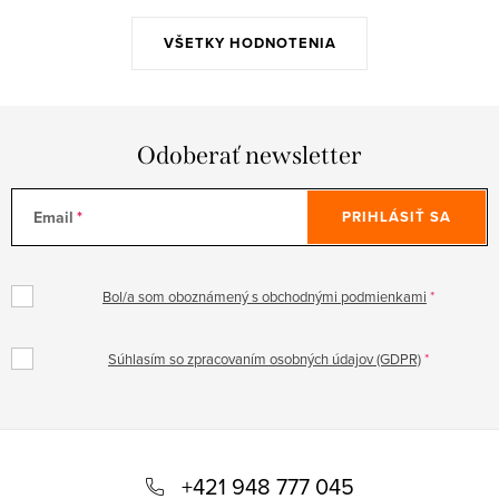
VŠETKY HODNOTENIA
Odoberať newsletter
Email
PRIHLÁSIŤ SA
Bol/a som oboznámený s obchodnými podmienkami
Súhlasím so zpracovaním osobných údajov (GDPR)
Z
á
+421 948 777 045