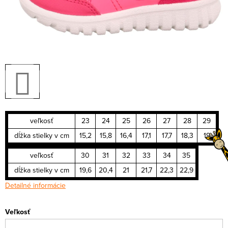
veľkosť
23
24
25
26
27
28
29
dĺžka stielky v cm
15,2
15,8
16,4
17,1
17,7
18,3
19
veľkosť
30
31
32
33
34
35
dĺžka stielky v cm
19,6
20,4
21
21,7
22,3
22,9
Detailné informácie
Veľkosť