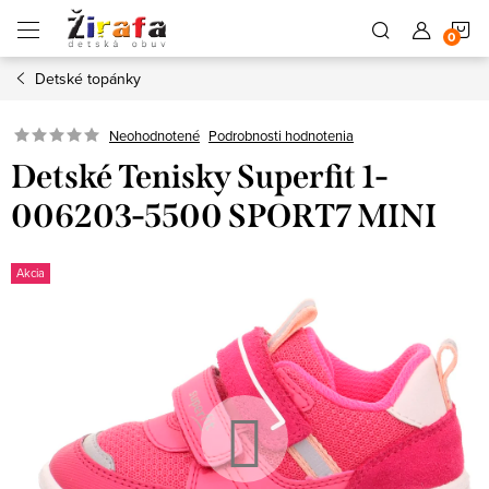
Prejsť
N
na
obsah
Detské topánky
K
Neohodnotené
Podrobnosti hodnotenia
Detské Tenisky Superfit 1-
006203-5500 SPORT7 MINI
Akcia