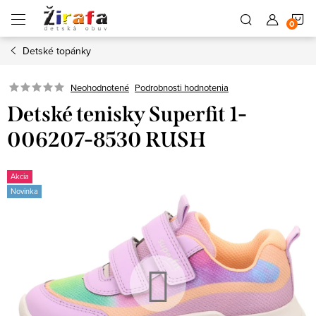
Prejsť
N
na
obsah
Detské topánky
K
Neohodnotené
Podrobnosti hodnotenia
Detské tenisky Superfit 1-
006207-8530 RUSH
Akcia
Novinka