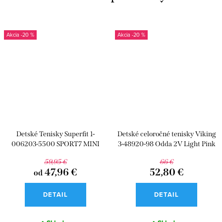
-20 %
-20 %
Detské Tenisky Superfit 1-
Detské celoročné tenisky Viking
006203-5500 SPORT7 MINI
3-48920-98 Odda 2V Light Pink
59,95 €
66 €
47,96 €
52,80 €
od
DETAIL
DETAIL