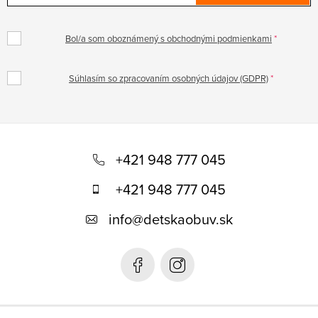
Bol/a som oboznámený s obchodnými podmienkami
Súhlasím so zpracovaním osobných údajov (GDPR)
Z
á
+421 948 777 045
p
+421 948 777 045
ä
info
@
detskaobuv.sk
t
i
e