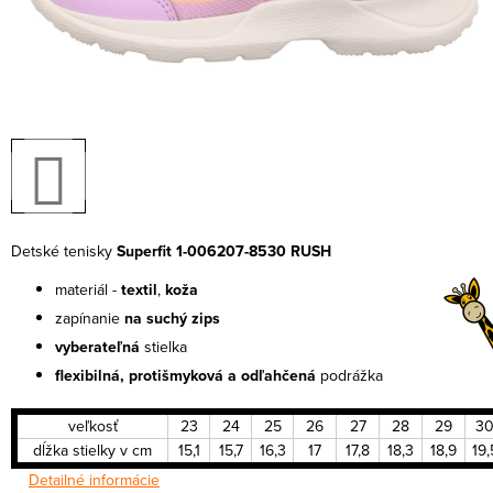
Detské tenisky
Superfit 1-006207-8530 RUSH
materiál -
textil
,
koža
zapínanie
na suchý zips
vyberateľná
stielka
flexibilná, protišmyková a odľahčená
podrážka
veľkosť
23
24
25
26
27
28
29
3
dĺžka stielky v cm
15,1
15,7
16,3
17
17,8
18,3
18,9
19,
Detailné informácie