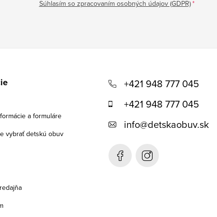
Súhlasím so zpracovaním osobných údajov (GDPR)
ie
+421 948 777 045
+421 948 777 045
formácie a formuláre
info
@
detskaobuv.sk
e vybrať detskú obuv
redajňa
m