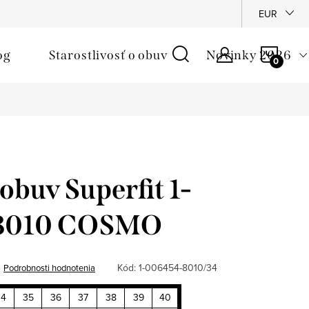
é podmienky
Reklamačný poriadok
Ochrana osobných údajo
EUR
NÁKU
og
Starostlivosť o obuv
Novinky 2026
KOŠÍ
obuv Superfit 1-
8010 COSMO
Kód:
1-006454-8010/34
Podrobnosti hodnotenia
34
35
36
37
38
39
40