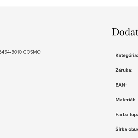
Dodat
-006454-8010 COSMO
Kategória
Záruka
:
EAN
:
Materiál
:
Farba top
Šírka obu