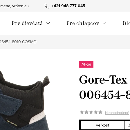
mena, vrátenie a reklamácie tovaru
+421 948 777 045
Ako nakupovať
Obchodn
Pre dievčatá
Pre chlapcov
Bl
-006454-8010 COSMO
Akcia
Gore-Tex 
006454-
Neohodnotené
veľkosť