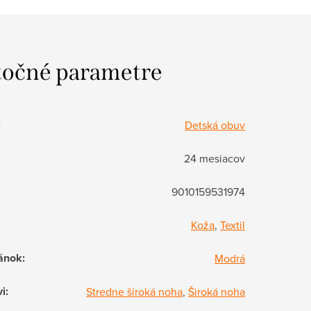
očné parametre
:
Detská obuv
24 mesiacov
9010159531974
Koža
,
Textil
ánok
:
Modrá
vi
:
Stredne široká noha
,
Široká noha