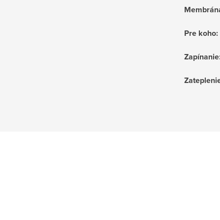
Membrán
Pre koho
:
Zapínanie
Zatepleni