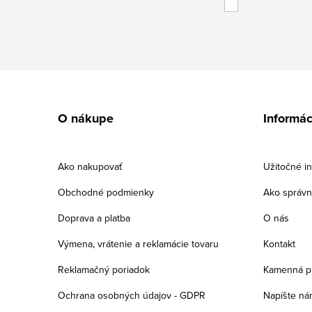
Z
á
O nákupe
Informác
p
ä
Ako nakupovať
Užitočné in
t
Obchodné podmienky
Ako správn
i
Doprava a platba
O nás
e
Výmena, vrátenie a reklamácie tovaru
Kontakt
Reklamačný poriadok
Kamenná p
Ochrana osobných údajov - GDPR
Napíšte ná