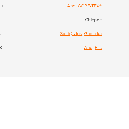
a
:
Áno
,
GORE-TEX®
Chlapec
:
Suchý zips
,
Gumička
e
:
Áno
,
Flis