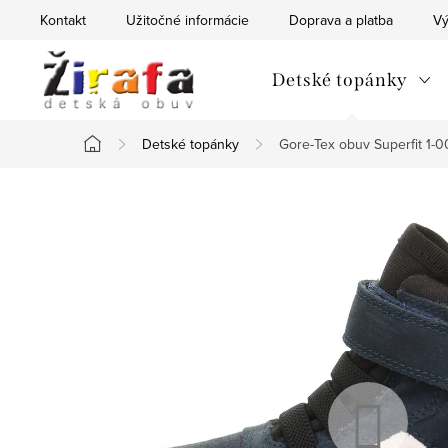
Prejsť
Kontakt
Užitočné informácie
Doprava a platba
Vý
na
obsah
Detské topánky
Detské topánky
Gore-Tex obuv Superfit 1
Domov