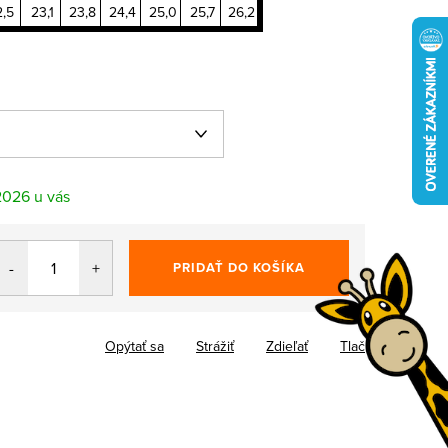
2,5
23,1
23,8
24,4
25,0
25,7
26,2
.2026
PRIDAŤ DO KOŠÍKA
Opýtať sa
Strážiť
Zdieľať
Tlač