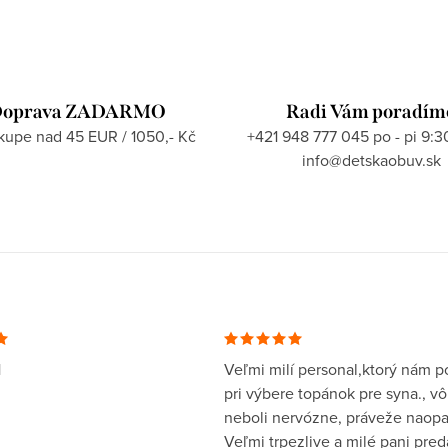
oprava ZADARMO
Radi Vám poradím
ákupe nad 45 EUR / 1050,- Kč
+421 948 777 045 po - pi 9:3
info@detskaobuv.sk
1
Veľmi milí personal,ktorý nám po
pri výbere topánok pre syna., v
neboli nervózne, práveže naopa
Veľmi trpezlive a milé pani pre