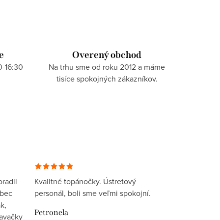
e
Overený obchod
0-16:30
Na trhu sme od roku 2012 a máme
tisíce spokojných zákazníkov.
radil
Kvalitné topánočky. Ústretový
ôbec
personál, boli sme veľmi spokojní.
k,
Petronela
davačky