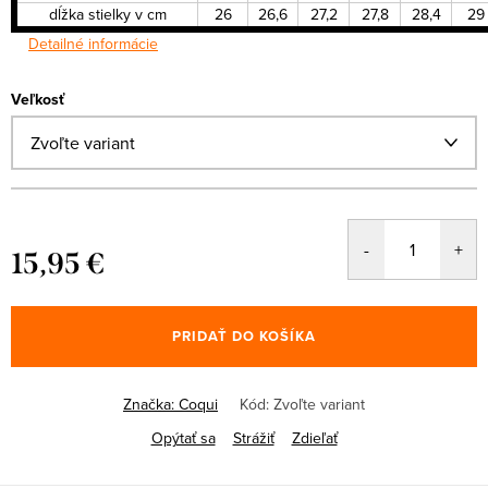
dĺžka stielky v cm
26
26,6
27,2
27,8
28,4
29
Detailné informácie
Veľkosť
15,95 €
Jednotková
cena:
PRIDAŤ DO KOŠÍKA
Značka:
Coqui
Kód:
Zvoľte variant
Opýtať sa
Strážiť
Zdieľať