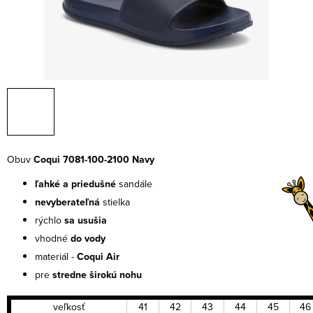
Obuv
Coqui 7081-100-2100 Navy
ľahké a priedušné
sandále
nevyberateľná
stielka
rýchlo
sa usušia
vhodné
do vody
materiál -
Coqui Air
pre
stredne širokú nohu
veľkosť
41
42
43
44
45
46