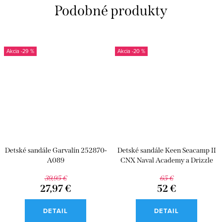
-29 %
-20 %
Detské sandále Garvalín 252870-
Detské sandále Keen Seacamp II
A089
CNX Naval Academy a Drizzle
39,95 €
65 €
27,97 €
52 €
DETAIL
DETAIL