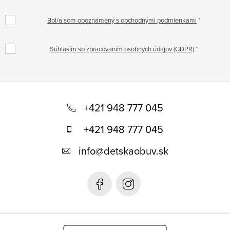
Bol/a som oboznámený s obchodnými podmienkami
Súhlasím so zpracovaním osobných údajov (GDPR)
Z
á
+421 948 777 045
p
+421 948 777 045
ä
info
@
detskaobuv.sk
t
i
e