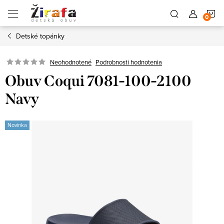
Prejsť
N
na
obsah
Detské topánky
K
Neohodnotené
Podrobnosti hodnotenia
Obuv Coqui 7081-100-2100
Navy
Novinka