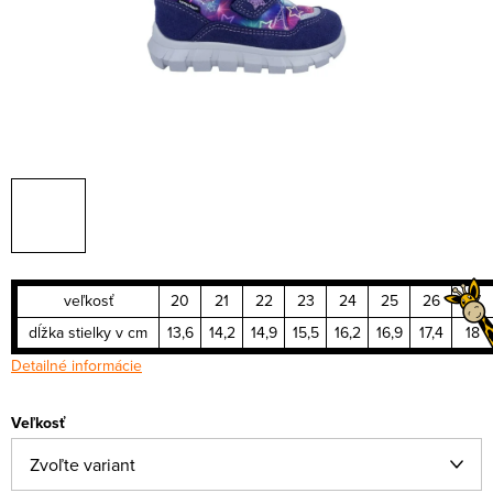
veľkosť
20
21
22
23
24
25
26
27
dĺžka stielky v cm
13,6
14,2
14,9
15,5
16,2
16,9
17,4
18
Detailné informácie
Veľkosť