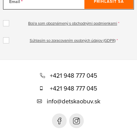
Email
PRIHLÁSIŤ SA
Bol/a som oboznámený s obchodnými podmienkami
Súhlasím so zpracovaním osobných údajov (GDPR)
Z
á
+421 948 777 045
p
+421 948 777 045
ä
info
@
detskaobuv.sk
t
i
e