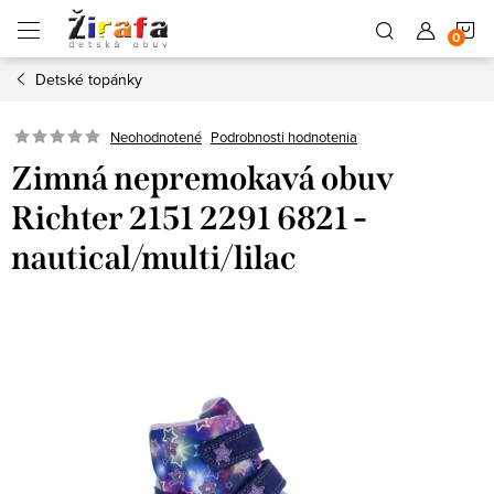
Prejsť
N
na
obsah
Detské topánky
K
Neohodnotené
Podrobnosti hodnotenia
Zimná nepremokavá obuv
Richter 2151 2291 6821 -
nautical/multi/lilac