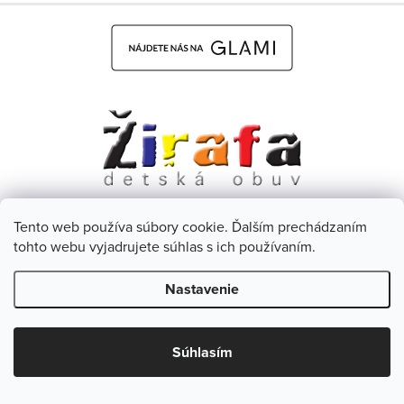
Tento web používa súbory cookie. Ďalším prechádzaním
Dětská obuv Žirafa - CZ
Facebook
tohto webu vyjadrujete súhlas s ich používaním.
Nastavenie
Copyright 2026
Žirafa Detská obuv
. Všetky práva vyhradené.
Upraviť nastavenie cookies
Súhlasím
Vytvoril Shoptet
& Verteco