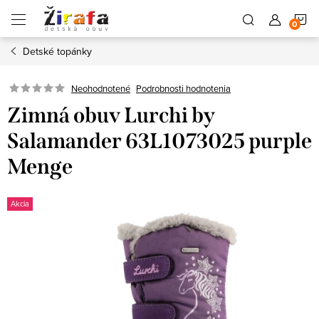
Prejsť
N
na
obsah
Detské topánky
K
Neohodnotené
Podrobnosti hodnotenia
Zimná obuv Lurchi by
Salamander 63L1073025 purple
Menge
Akcia