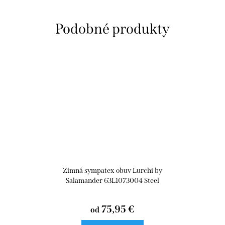
Zimná sympatex obuv Lurchi by
Salamander 63L1073004 Steel
Menge
75,95 €
od