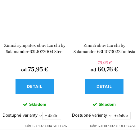
Zimná sympatex obuv Lurchi by
Zimná obuv Lurchi by
Salamander 63L1073004 Steel
Salamander 63L1073023 fuchsia
Menge
Menge
75,95 €
75,95 €
60,76 €
od
od
DETAIL
DETAIL
Skladom
Skladom
Dostupné varianty
Dostupné varianty
+ ďalšie
+ ďalšie
Kód:
63L1073004 STEEL/26
Kód:
63L1073023 FUCHSIA/26