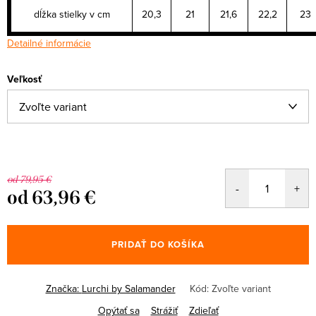
dĺžka stielky v cm
20,3
21
21,6
22,2
23
Detailné informácie
Veľkosť
od 79,95 €
od
63,96 €
Jednotková
cena:
PRIDAŤ DO KOŠÍKA
Značka:
Lurchi by Salamander
Kód:
Zvoľte variant
Opýtať sa
Strážiť
Zdieľať