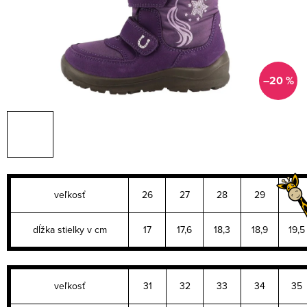
–20 %
veľkosť
26
27
28
29
30
dĺžka stielky v cm
17
17,6
18,3
18,9
19,5
veľkosť
31
32
33
34
35