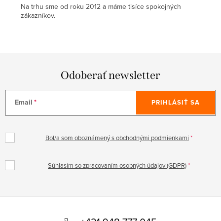
Na trhu sme od roku 2012 a máme tisíce spokojných
zákazníkov.
Odoberať newsletter
Email
PRIHLÁSIŤ SA
Bol/a som oboznámený s obchodnými podmienkami
Súhlasím so zpracovaním osobných údajov (GDPR)
Z
á