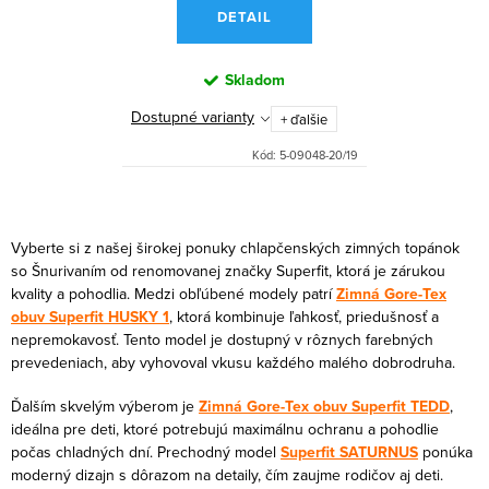
DETAIL
Skladom
Dostupné varianty
+ ďalšie
Kód:
5-09048-20/19
O
v
Vyberte si z našej širokej ponuky chlapčenských zimných topánok
l
so Šnurivaním od renomovanej značky Superfit, ktorá je zárukou
kvality a pohodlia. Medzi obľúbené modely patrí
Zimná Gore-Tex
á
obuv Superfit HUSKY 1
, ktorá kombinuje ľahkosť, priedušnosť a
d
nepremokavosť. Tento model je dostupný v rôznych farebných
a
prevedeniach, aby vyhovoval vkusu každého malého dobrodruha.
c
Ďalším skvelým výberom je
Zimná Gore-Tex obuv Superfit TEDD
,
i
ideálna pre deti, ktoré potrebujú maximálnu ochranu a pohodlie
e
počas chladných dní. Prechodný model
Superfit SATURNUS
ponúka
p
moderný dizajn s dôrazom na detaily, čím zaujme rodičov aj deti.