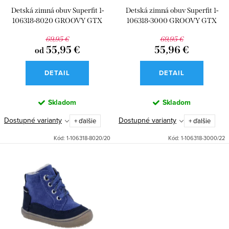
r
d
Detská zimná obuv Superfit 1-
Detská zimná obuv Superfit 1-
o
u
106318-8020 GROOVY GTX
106318-3000 GROOVY GTX
d
k
69,95 €
69,95 €
u
55,95 €
55,96 €
od
t
k
o
DETAIL
DETAIL
t
v
o
Skladom
Skladom
v
Dostupné varianty
Dostupné varianty
+ ďalšie
+ ďalšie
Kód:
1-106318-8020/20
Kód:
1-106318-3000/22