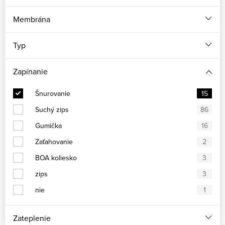
Membrána
Typ
Zapínanie
Šnurovanie
15
Suchý zips
86
Gumička
16
Zaťahovanie
2
BOA koliesko
3
zips
3
nie
1
Zateplenie