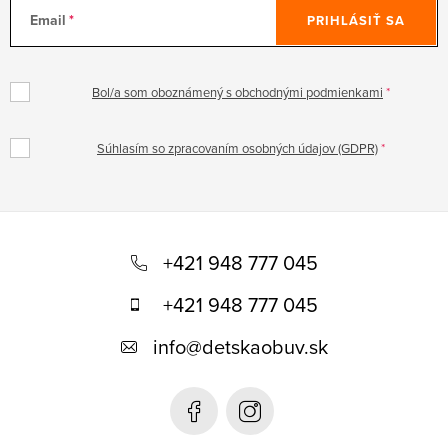
Email
PRIHLÁSIŤ SA
Bol/a som oboznámený s obchodnými podmienkami
Súhlasím so zpracovaním osobných údajov (GDPR)
Z
á
+421 948 777 045
p
+421 948 777 045
ä
info
@
detskaobuv.sk
t
i
e