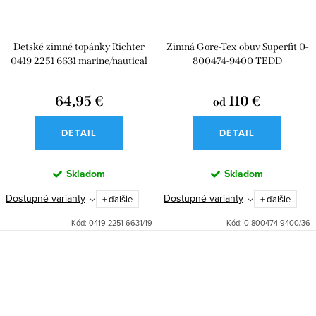
Detské zimné topánky Richter
Zimná Gore-Tex obuv Superfit 0-
0419 2251 6631 marine/nautical
800474-9400 TEDD
64,95 €
110 €
od
DETAIL
DETAIL
Skladom
Skladom
Dostupné varianty
Dostupné varianty
+ ďalšie
+ ďalšie
Kód:
0419 2251 6631/19
Kód:
0-800474-9400/36