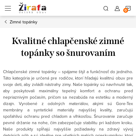
Prejsť
N
na
obsah
Zimné topánky
K
Kvalitné chlapčenské zimné
topánky so šnurovaním
Chlapčenské zimné topánky – spájame štýl a funkčnosť do jedného.
Táto kategória je určená pre rodičov, ktorí hľadajú kvalitnú obuv pre
svoje deti, aby zvládli nástrahy zimy. Naše topánky sú navrhnuté tak,
aby poskytovali maximálny tepelný komfort a ochranu pred
nepriaznivým počasím, pričom sa nezabúda na estetiku a moderný
dizajn. Vyrobené z odolných materiálov, akými sú Gore-Tex
membrány a syntetické materiály najvyššej kvality, zaručujú
spoľahlivú ochranu pred chladom a vlhkosťou. Šnurovanie zaručuje
pevné držanie na nohe, čím zabezpečuje stabilitu pri každom kroku.
Naše produkty spĺňajú najvyššie požiadavky na zdravý vývoj
detských nôh a sú ideálne pre všetkých malých prieskumníkov, ktorí