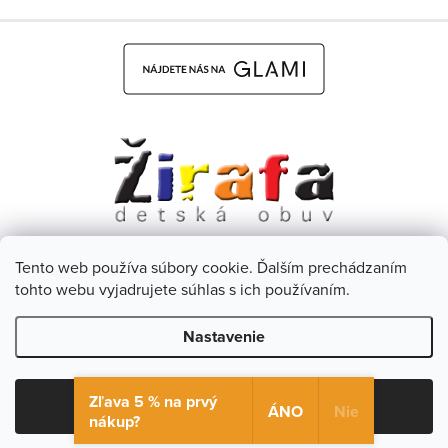
Tento web používa súbory cookie. Ďalším prechádzaním
Dětská obuv Žirafa - CZ
Facebook
tohto webu vyjadrujete súhlas s ich používaním.
Nastavenie
Copyright 2026
Žirafa Detská obuv
. Všetky práva vyhradené.
Upraviť nastavenie cookies
Zľava 5 % na prvý
Súhlasím
ÁNO
Nie
nákup?
Vytvoril Shoptet
& Verteco