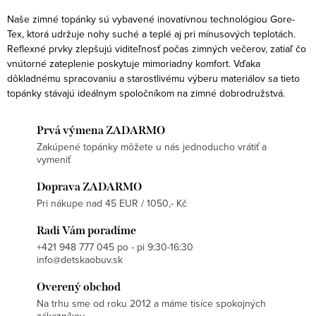
r
Naše zimné topánky sú vybavené inovatívnou technológiou Gore-
v
Tex, ktorá udržuje nohy suché a teplé aj pri mínusových teplotách.
k
Reflexné prvky zlepšujú viditeľnosť počas zimných večerov, zatiaľ čo
y
vnútorné zateplenie poskytuje mimoriadny komfort. Vďaka
v
dôkladnému spracovaniu a starostlivému výberu materiálov sa tieto
topánky stávajú ideálnym spoločníkom na zimné dobrodružstvá.
ý
p
Prvá výmena ZADARMO
i
Zakúpené topánky môžete u nás jednoducho vrátiť a
s
vymeniť
u
Doprava ZADARMO
Pri nákupe nad 45 EUR / 1050,- Kč
Radi Vám poradíme
+421 948 777 045 po - pi 9:30-16:30
info@detskaobuv.sk
Overený obchod
Na trhu sme od roku 2012 a máme tisíce spokojných