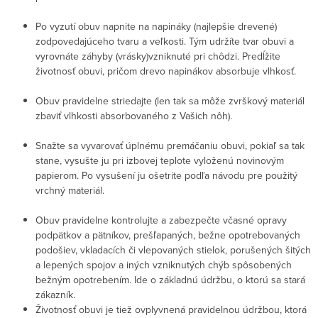
Po vyzutí obuv napnite na napináky (najlepšie drevené)
zodpovedajúceho tvaru a veľkosti. Tým udržíte tvar obuvi a
vyrovnáte záhyby (vrásky)vzniknuté pri chôdzi. Predĺžite
životnosť obuvi, pričom drevo napinákov absorbuje vlhkosť.
Obuv pravidelne striedajte (len tak sa môže zvrškový materiál
zbaviť vlhkosti absorbovaného z Vašich nôh).
Snažte sa vyvarovať úplnému premáčaniu obuvi, pokiaľ sa tak
stane, vysušte ju pri izbovej teplote vyloženú novinovým
papierom. Po vysušení ju ošetrite podľa návodu pre použitý
vrchný materiál.
Obuv pravidelne kontrolujte a zabezpečte včasné opravy
podpätkov a pätníkov, prešľapaných, bežne opotrebovaných
podošiev, vkladacích či vlepovaných stielok, porušených šitých
a lepených spojov a iných vzniknutých chýb spôsobených
bežným opotrebením. Ide o základnú údržbu, o ktorú sa stará
zákazník.
Životnosť obuvi je tiež ovplyvnená pravidelnou údržbou, ktorá