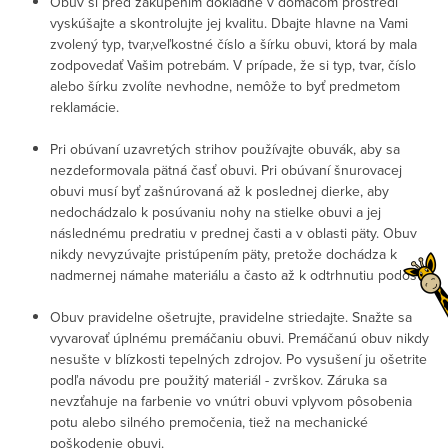
Obuv si pred zakúpením dôkladne v domácom prostredí
vyskúšajte a skontrolujte jej kvalitu. Dbajte hlavne na Vami
zvolený typ, tvar,veľkostné číslo a šírku obuvi, ktorá by mala
zodpovedať Vašim potrebám. V prípade, že si typ, tvar, číslo
alebo šírku zvolíte nevhodne, nemôže to byť predmetom
reklamácie.
Pri obúvaní uzavretých strihov používajte obuvák, aby sa
nezdeformovala pätná časť obuvi. Pri obúvaní šnurovacej
obuvi musí byť zašnúrovaná až k poslednej dierke, aby
nedochádzalo k posúvaniu nohy na stielke obuvi a jej
následnému predratiu v prednej časti a v oblasti päty. Obuv
nikdy nevyzúvajte pristúpením päty, pretože dochádza k
nadmernej námahe materiálu a často až k odtrhnutiu podošvy.
Obuv pravidelne ošetrujte, pravidelne striedajte. Snažte sa
vyvarovať úplnému premáčaniu obuvi. Premáčanú obuv nikdy
nesušte v blízkosti tepelných zdrojov. Po vysušení ju ošetrite
podľa návodu pre použitý materiál - zvrškov. Záruka sa
nevzťahuje na farbenie vo vnútri obuvi vplyvom pôsobenia
potu alebo silného premočenia, tiež na mechanické
poškodenie obuvi.