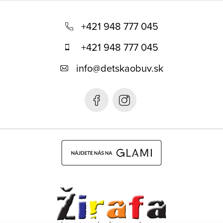
Z
á
+421 948 777 045
p
+421 948 777 045
ä
info
@
detskaobuv.sk
t
i
e