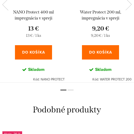
NANO Protect 400 ml
Water Protect 200 ml,
impregnácia v spreji
impregnácia v spreji
13 €
9,20 €
Jednotková
Jednotková
13 € / 1 ks
9,20 € / 1 ks
cena:
cena:
DO KOŠÍKA
DO KOŠÍKA
Skladom
Skladom
Kód:
NANO PROTECT
Kód:
WATER PROTECT 200