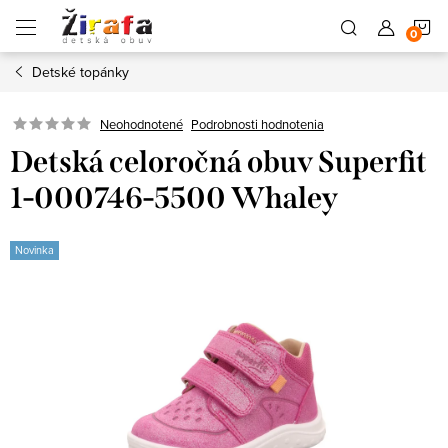
Prejsť
N
na
obsah
Detské topánky
K
Neohodnotené
Podrobnosti hodnotenia
Detská celoročná obuv Superfit
1-000746-5500 Whaley
Novinka