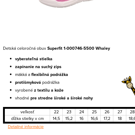
Detská celoročná obuv
Superfit 1-000746-5500 Whaley
vyberateľná stielka
zapínanie na suchý zips
mäkká a
flexibilná podrážka
protišmyková
podrážka
vyrobené
z textilu a
kože
vhodné
pre stredne široké a široké nohy
veľkosť
22
23
24
25
26
27
28
dĺžka stielky v cm
14,5
15,2
16
16,6
17,2
18
18,
Detailné informácie