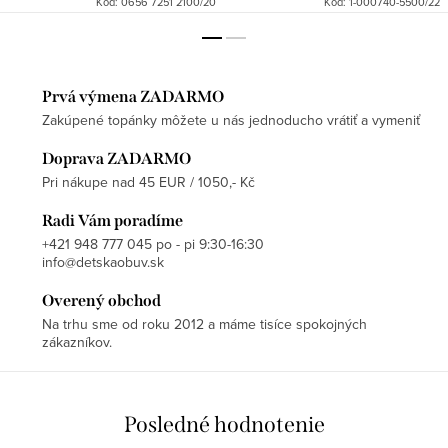
Kód:
0656 7251 2100/20
Kód:
1-000740-5500/22
Prvá výmena ZADARMO
Zakúpené topánky môžete u nás jednoducho vrátiť a vymeniť
Doprava ZADARMO
Pri nákupe nad 45 EUR / 1050,- Kč
Radi Vám poradíme
+421 948 777 045 po - pi 9:30-16:30
info@detskaobuv.sk
Overený obchod
Na trhu sme od roku 2012 a máme tisíce spokojných
zákazníkov.
Posledné hodnotenie