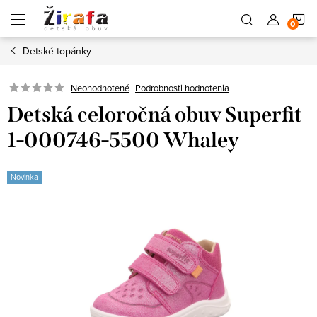
Prejsť
N
na
obsah
Detské topánky
K
Neohodnotené
Podrobnosti hodnotenia
Detská celoročná obuv Superfit
1-000746-5500 Whaley
Novinka