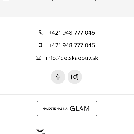
Z
á
+421 948 777 045
p
+421 948 777 045
ä
info
@
detskaobuv.sk
t
i
e