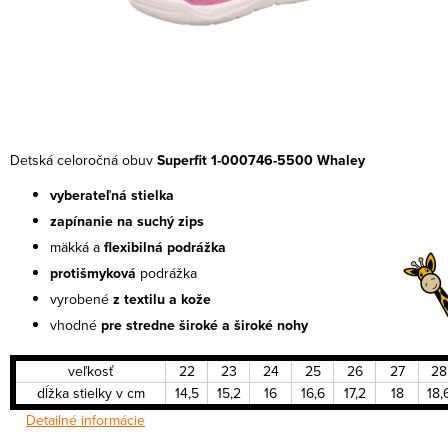
Detská celoročná obuv
Superfit 1-000746-5500 Whaley
vyberateľná stielka
zapínanie na suchý zips
mäkká a
flexibilná podrážka
protišmyková
podrážka
vyrobené
z textilu a
kože
vhodné
pre stredne široké a široké nohy
veľkosť
22
23
24
25
26
27
28
dĺžka stielky v cm
14,5
15,2
16
16,6
17,2
18
18,
Detailné informácie