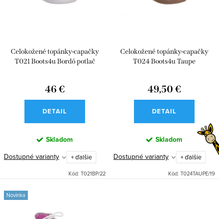
p
s
r
p
o
r
d
Celokožené topánky-capačky
Celokožené topánky-capačky
o
u
T021 Boots4u Bordó potlač
T024 Boots4u Taupe
d
k
u
46 €
49,50 €
t
k
o
DETAIL
DETAIL
t
v
o
Skladom
Skladom
v
Dostupné varianty
Dostupné varianty
+ ďalšie
+ ďalšie
Kód:
T021BP/22
Kód:
T024TAUPE/19
Novinka