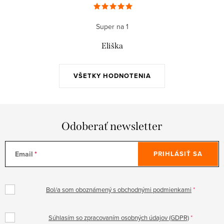
a
c
Super na 1
i
e
Eliška
p
r
VŠETKY HODNOTENIA
v
k
y
v
Odoberať newsletter
ý
p
Email
PRIHLÁSIŤ SA
i
s
u
Bol/a som oboznámený s obchodnými podmienkami
Súhlasím so zpracovaním osobných údajov (GDPR)