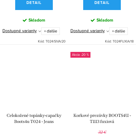
DETAIL
DETAIL
Skladom
Skladom
Dostupné varianty
Dostupné varianty
+ ďalšie
+ ďalšie
Kód:
T024/SIVA/20
Kód:
T024FUXIA/18
-20 %
Celokožené topánky-capačky
Korkové prezúvky BOOTS4U -
Boots4u T024 - Jeans
T1113 fuxiová
32 €