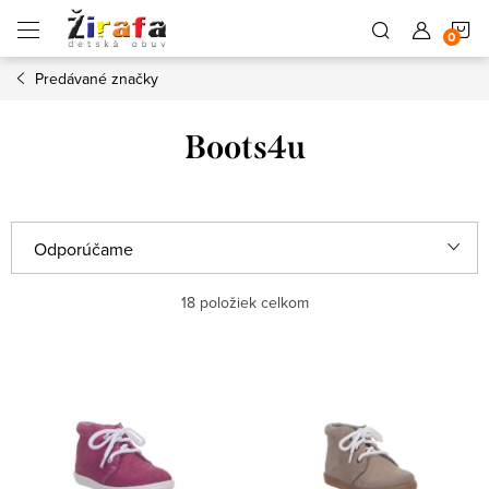
Prejsť
N
na
obsah
Predávané značky
K
Boots4u
R
Odporúčame
a
Najlacnejšie
18
položiek celkom
d
e
Najdrahšie
V
n
ý
Najpredávanejšie
i
p
e
Abecedne
i