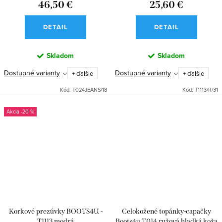
46,50 €
25,60 €
DETAIL
DETAIL
Skladom
Skladom
Dostupné varianty
Dostupné varianty
+ ďalšie
+ ďalšie
Kód:
T024JEANS/18
Kód:
T1113/R/31
-20 %
Korkové prezúvky BOOTS4U -
Celokožené topánky-capačky
T1113 modrá
Boots4u T014 ružová hladká koža