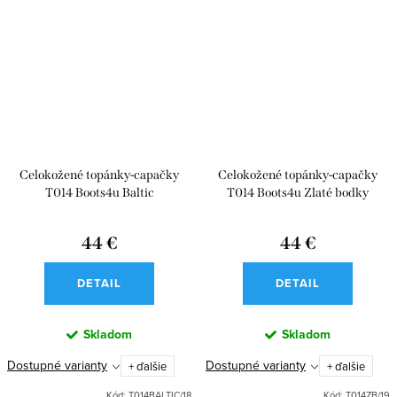
Celokožené topánky-capačky
Celokožené topánky-capačky
T014 Boots4u Baltic
T014 Boots4u Zlaté bodky
44 €
44 €
DETAIL
DETAIL
Skladom
Skladom
Dostupné varianty
Dostupné varianty
+ ďalšie
+ ďalšie
Kód:
T014BALTIC/18
Kód:
T014ZB/19