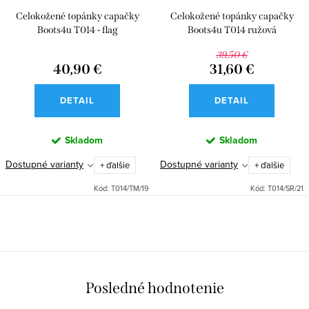
Celokožené topánky capačky
Celokožené topánky capačky
Boots4u T014 - flag
Boots4u T014 ružová
39,50 €
40,90 €
31,60 €
DETAIL
DETAIL
Skladom
Skladom
Dostupné varianty
Dostupné varianty
+ ďalšie
+ ďalšie
Kód:
T014/TM/19
Kód:
T014/SR/21
O
v
l
á
Posledné hodnotenie
d