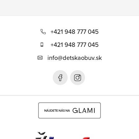
Z
á
+421 948 777 045
p
+421 948 777 045
ä
info
@
detskaobuv.sk
t
i
e