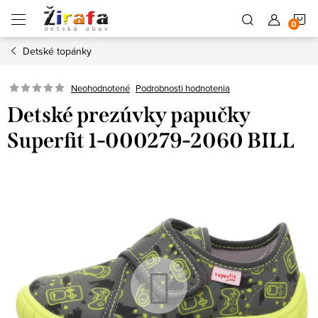
Prejsť
N
na
obsah
Detské topánky
K
Neohodnotené
Podrobnosti hodnotenia
Detské prezúvky papučky
Superfit 1-000279-2060 BILL