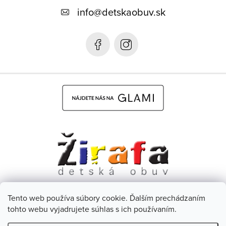
ä
info
@
detskaobuv.sk
t
i
e
Tento web používa súbory cookie. Ďalším prechádzaním
Dětská obuv Žirafa - CZ
Facebook
tohto webu vyjadrujete súhlas s ich používaním.