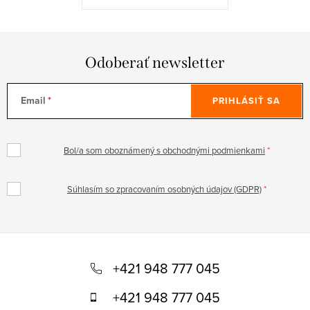
Odoberať newsletter
Email
PRIHLÁSIŤ SA
Bol/a som oboznámený s obchodnými podmienkami
Súhlasím so zpracovaním osobných údajov (GDPR)
Z
á
+421 948 777 045
p
+421 948 777 045