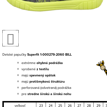
Detské papučky
Superfit 1
-000279-2060 BILL
extrémne
ohybná podrážka
vyrobené
z textilu
majú
spevnený opätok
majú
protišmykovú štruktúru
perforovaná (odvetraná) podrážka
pre
stredne širokú a širokú nohu
veľkosť
23
24
25
26
27
28
29