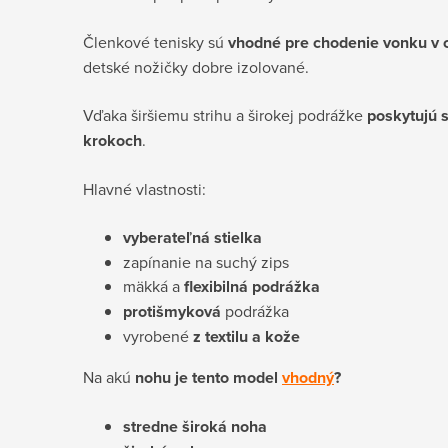
Členkové tenisky sú
vhodné pre chodenie vonku v 
detské nožičky dobre izolované.
Vďaka širšiemu strihu a širokej podrážke
poskytujú sk
krokoch
.
Hlavné vlastnosti:
vyberateľná stielka
zapínanie na suchý zips
mäkká a
flexibilná podrážka
protišmyková
podrážka
vyrobené
z textilu a kože
Na akú
nohu je tento model
vhodný
?
stredne široká noha