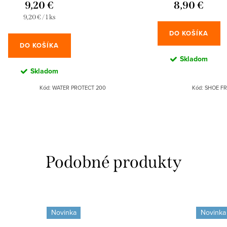
9,20 €
8,90 €
Jednotková
9,20 € / 1 ks
cena:
DO KOŠÍKA
DO KOŠÍKA
Skladom
Skladom
Kód:
WATER PROTECT 200
Kód:
SHOE FR
Novinka
Novinka