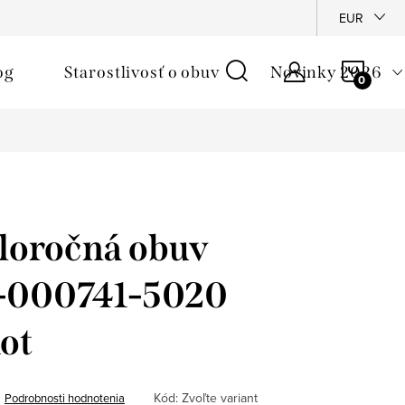
é podmienky
Reklamačný poriadok
Ochrana osobných údajo
EUR
NÁKU
og
Starostlivosť o obuv
Novinky 2026
KOŠÍ
loročná obuv
1-000741-5020
ot
Kód:
Zvoľte variant
Podrobnosti hodnotenia