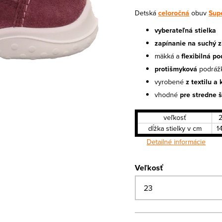
Detská
celoročná
obuv
Supe
vyberateľná stielka
zapínanie na suchý z
mäkká a
flexibilná p
protišmyková
podráž
vyrobené
z textilu a
vhodné
pre stredne š
veľkosť
dĺžka stielky v cm
1
Detailné informácie
Veľkosť