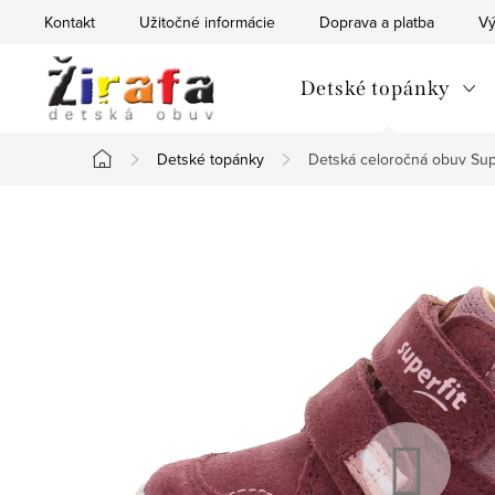
Prejsť
Kontakt
Užitočné informácie
Doprava a platba
Vý
na
obsah
Detské topánky
Detské topánky
Detská celoročná obuv Sup
Domov