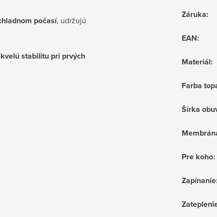
Záruka
:
chladnom počasí
,
udržujú
EAN
:
velú stabilitu pri prvých
Materiál
:
Farba top
Šírka obu
Membrán
Pre koho
:
Zapínanie
Zatepleni