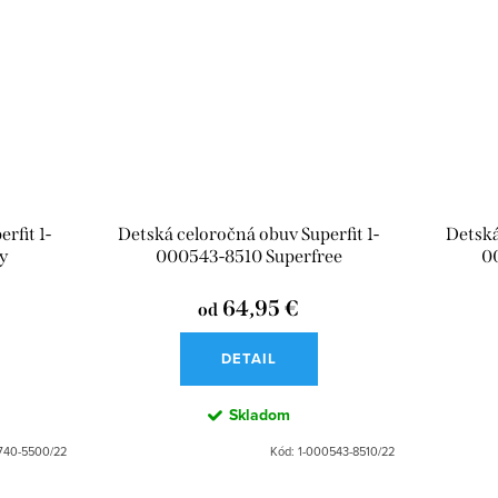
rfit 1-
Detská celoročná obuv Superfit 1-
Detská
y
000543-8510 Superfree
0
64,95 €
od
DETAIL
Skladom
740-5500/22
Kód:
1-000543-8510/22