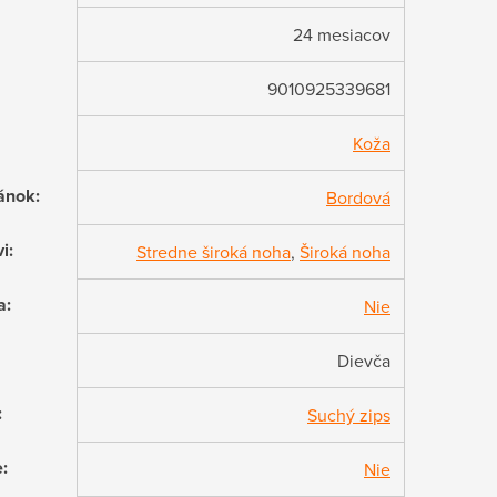
24 mesiacov
9010925339681
Koža
ánok
:
Bordová
vi
:
Stredne široká noha
,
Široká noha
a
:
Nie
Dievča
:
Suchý zips
e
:
Nie