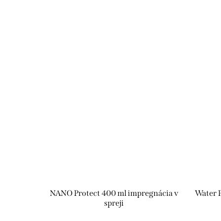
NANO Protect 400 ml impregnácia v
Water P
spreji