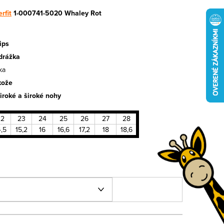
rfit
1-000741-5020 Whaley Rot
ips
odrážka
ka
kože
iroké a široké nohy
22
23
24
25
26
27
28
4,5
15,2
16
16,6
17,2
18
18,6