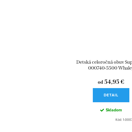
Detská celoročná obuv Supe
000740-5500 Whale
54,95 €
od
DETAIL
Skladom
Kód:
1-000