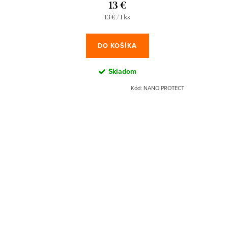
13 €
Jednotková
13 € / 1 ks
cena:
DO KOŠÍKA
Skladom
Kód:
NANO PROTECT