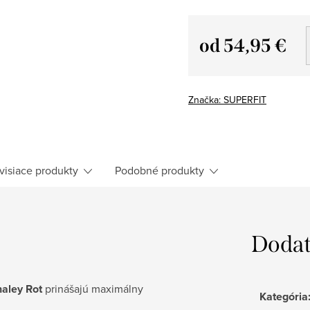
od
54,95 €
Jednotková
cena:
Značka:
SUPERFIT
visiace produkty
Podobné produkty
Dodat
aley Rot
prinášajú maximálny
Kategória