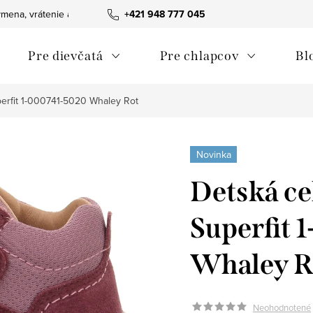
mena, vrátenie a reklamácie tovaru
+421 948 777 045
Ako nakupovať
Obchodn
Pre dievčatá
Pre chlapcov
Bl
erfit 1-000741-5020 Whaley Rot
Novinka
Detská ce
Superfit 
Whaley R
Neohodnotené