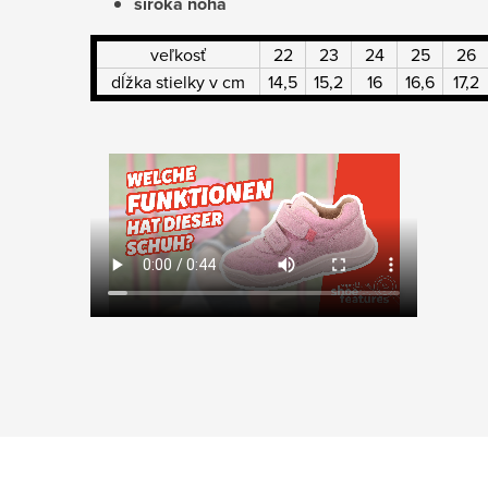
široká noha
veľkosť
22
23
24
25
26
dĺžka stielky v cm
14,5
15,2
16
16,6
17,2