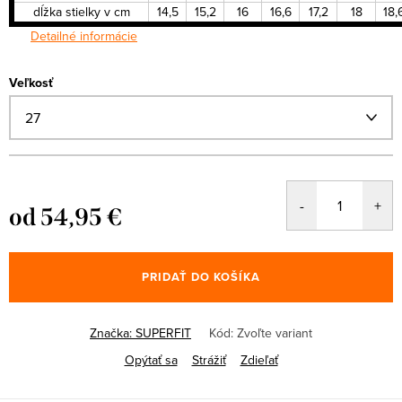
dĺžka stielky v cm
14,5
15,2
16
16,6
17,2
18
18,
Detailné informácie
Veľkosť
od
54,95 €
Jednotková
cena:
PRIDAŤ DO KOŠÍKA
Značka:
SUPERFIT
Kód:
Zvoľte variant
Opýtať sa
Strážiť
Zdieľať