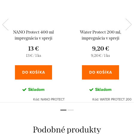
NANO Protect 400 ml
Water Protect 200 ml,
impregnácia v spreji
impregnácia v spreji
13 €
9,20 €
Jednotková
Jednotková
13 € / 1 ks
9,20 € / 1 ks
cena:
cena:
DO KOŠÍKA
DO KOŠÍKA
Skladom
Skladom
Kód:
NANO PROTECT
Kód:
WATER PROTECT 200