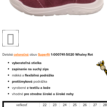
Detská
celoročná
obuv
Superfit
1-000741-5020 Whaley Rot
vyberateľná stielka
zapínanie na suchý zips
mäkká a
flexibilná podrážka
protišmyková
podrážka
vyrobené
z textilu a
kože
vhodné
pre stredne široké a široké nohy
veľkosť
22
23
24
25
26
27
28