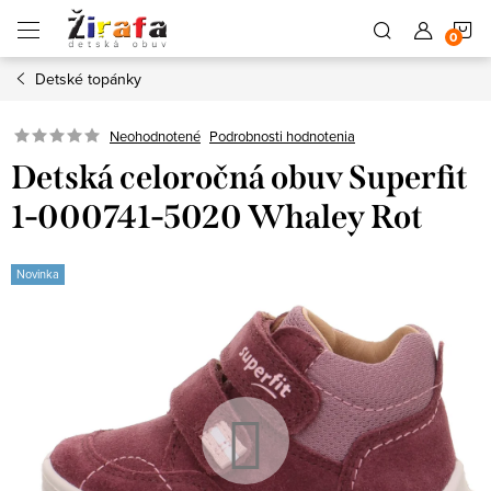
Prejsť
N
na
obsah
Detské topánky
K
Neohodnotené
Podrobnosti hodnotenia
Detská celoročná obuv Superfit
1-000741-5020 Whaley Rot
Novinka