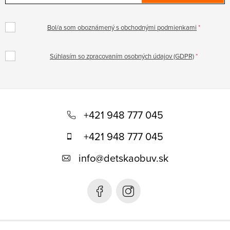
Bol/a som oboznámený s obchodnými podmienkami
Súhlasím so zpracovaním osobných údajov (GDPR)
Z
á
+421 948 777 045
p
+421 948 777 045
ä
info
@
detskaobuv.sk
t
i
e