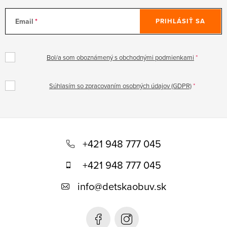
Email
PRIHLÁSIŤ SA
Bol/a som oboznámený s obchodnými podmienkami
Súhlasím so zpracovaním osobných údajov (GDPR)
Z
á
+421 948 777 045
p
+421 948 777 045
ä
info
@
detskaobuv.sk
t
i
e