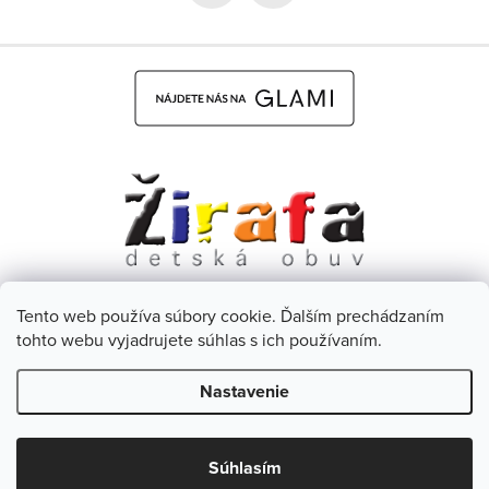
Tento web používa súbory cookie. Ďalším prechádzaním
Dětská obuv Žirafa - CZ
Facebook
tohto webu vyjadrujete súhlas s ich používaním.
Nastavenie
Copyright 2026
Žirafa Detská obuv
. Všetky práva vyhradené.
Upraviť nastavenie cookies
Zľava 5 % na prvý
Súhlasím
ÁNO
Nie
nákup?
Vytvoril Shoptet
& Verteco