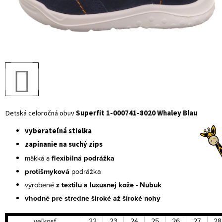
Detská celoročná obuv
Superfit 1-000741-8020 Whaley Blau
vyberateľná stielka
zapínanie na suchý zips
flexibilná podrážka
mäkká a
protišmyková
podrážka
vyrobené
z textilu a luxusnej kože - Nubuk
vhodné pre stredne široké až široké nohy
veľkosť
22
23
24
25
26
27
28