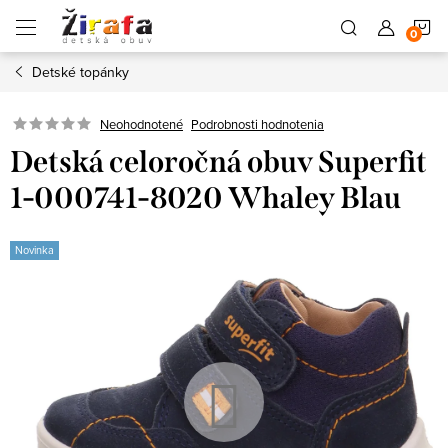
Prejsť
N
na
obsah
Detské topánky
K
Neohodnotené
Podrobnosti hodnotenia
Detská celoročná obuv Superfit
1-000741-8020 Whaley Blau
Novinka