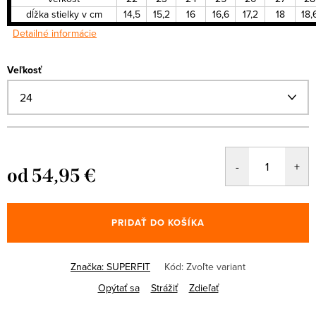
dĺžka stielky v cm
14,5
15,2
16
16,6
17,2
18
18,
Detailné informácie
Veľkosť
od
54,95 €
Jednotková
cena:
PRIDAŤ DO KOŠÍKA
Značka:
SUPERFIT
Kód:
Zvoľte variant
Opýtať sa
Strážiť
Zdieľať