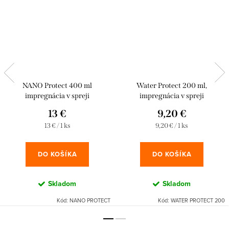
NANO Protect 400 ml
Water Protect 200 ml,
impregnácia v spreji
impregnácia v spreji
13 €
9,20 €
Jednotková
Jednotková
13 € / 1 ks
9,20 € / 1 ks
cena:
cena:
DO KOŠÍKA
DO KOŠÍKA
Skladom
Skladom
Kód:
NANO PROTECT
Kód:
WATER PROTECT 200