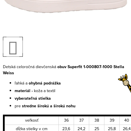
Detská celoročná dievčenská
obuv Superfit 1-000807-1000 Stella
Weiss
ľahká a
ohybná podrážka
materiál -
koža a textil
vyberateľná stielka
pre
stredne širokú a širokú nohu
veľkosť
36
37
38
39
40
dĺžka stielky v cm
23,6
24,2
25
25,8
26,4