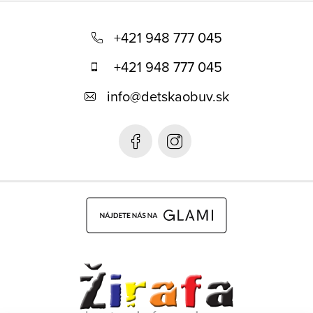
Z
á
+421 948 777 045
p
+421 948 777 045
ä
info
@
detskaobuv.sk
t
i
e