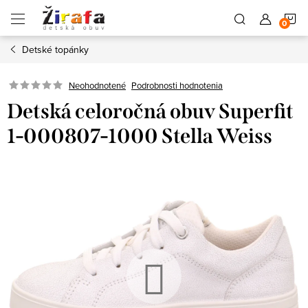
Prejsť
N
na
obsah
Detské topánky
K
Neohodnotené
Podrobnosti hodnotenia
Detská celoročná obuv Superfit
1-000807-1000 Stella Weiss