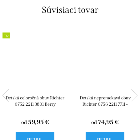
Súvisiaci tovar
Tip
Detská celoročná obuv Richter
Detská nepremokavá obuv
0752 2211 3801 Berry
Richter 0756 2211 7711 -
aubergi/lady/ber/inf
59,95 €
74,95 €
od
od
DETAIL
DETAIL