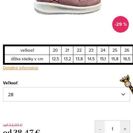
-29 %
veľkosť
20
21
22
23
24
25
26
dĺžka stielky v cm
12,5
13,2
13,8
14,5
15,1
15,8
16,5
Detailné informácie
Veľkosť
od 54,95 €
od
38,47 €