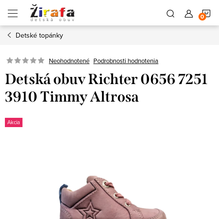
Prejsť
N
na
obsah
Detské topánky
K
Neohodnotené
Podrobnosti hodnotenia
Detská obuv Richter 0656 7251
3910 Timmy Altrosa
Akcia