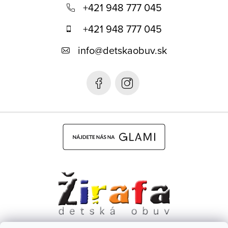
á
+421 948 777 045
p
+421 948 777 045
ä
info
@
detskaobuv.sk
t
i
e