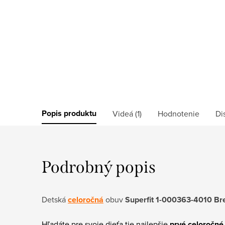
Popis produktu
Videá (1)
Hodnotenie
Di
Podrobný popis
Detská
celoročná
obuv
Superfit 1-000363-4010 Br
Hľadáte pre svoje dieťa tie najlepšie
prvé celoročné