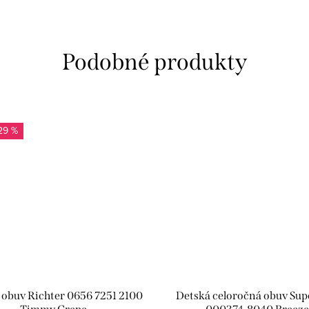
29 %
 obuv Richter 0656 7251 2100
Detská celoročná obuv Super