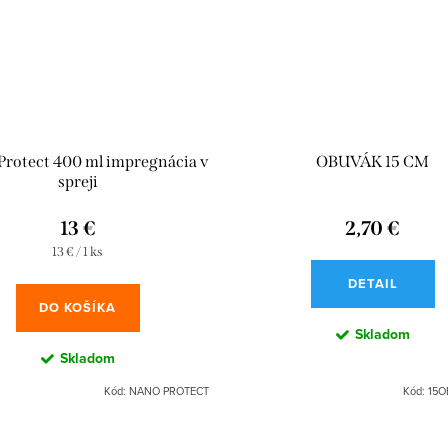
rotect 400 ml impregnácia v
OBUVÁK 15 CM
spreji
13 €
2,70 €
Jednotková
13 € / 1 ks
cena:
DETAIL
DO KOŠÍKA
Skladom
Skladom
Kód:
NANO PROTECT
Kód:
15O