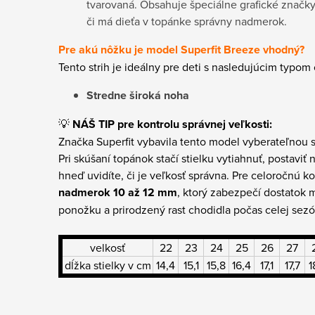
tvarovaná. Obsahuje špeciálne grafické značky
či má dieťa v topánke správny nadmerok.
Pre akú nôžku je model Superfit Breeze vhodný?
Tento strih je ideálny pre deti s nasledujúcim typom
Stredne široká noha
💡
NÁŠ TIP pre kontrolu správnej veľkosti:
Značka Superfit vybavila tento model vyberateľnou s
Pri skúšaní topánok stačí stielku vytiahnuť, postaviť 
hneď uvidíte, či je veľkosť správna. Pre celoročnú
nadmerok 10 až 12 mm
, ktorý zabezpečí dostatok 
ponožku a prirodzený rast chodidla počas celej sezó
velkosť
22
23
24
25
26
27
dĺžka stielky v cm
14,4
15,1
15,8
16,4
17,1
17,7
1