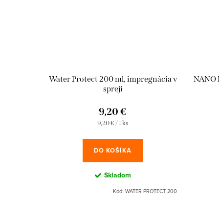
Water Protect 200 ml, impregnácia v
NANO P
spreji
9,20 €
Jednotková
9,20 € / 1 ks
cena:
DO KOŠÍKA
Skladom
Kód:
WATER PROTECT 200