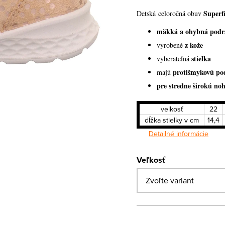
Superf
Detská celoročná obuv
mäkká a ohybná podr
z kože
vyrobené
stielka
vyberateľná
protišmykovú po
majú
pre stredne širokú no
velkosť
22
dĺžka stielky v cm
14,4
Detailné informácie
Veľkosť