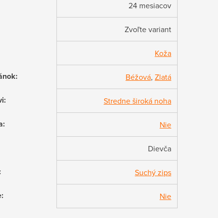
24 mesiacov
Zvoľte variant
Koža
ánok
:
Béžová
,
Zlatá
vi
:
Stredne široká noha
a
:
Nie
Dievča
:
Suchý zips
e
:
Nie