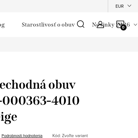
é podmienky
Reklamačný poriadok
Ochrana osobných údajo
EUR
NÁKU
og
Starostlivosť o obuv
Novinky 2026
KOŠÍ
rechodná obuv
 1-000363-4010
ige
Kód:
Zvoľte variant
Podrobnosti hodnotenia