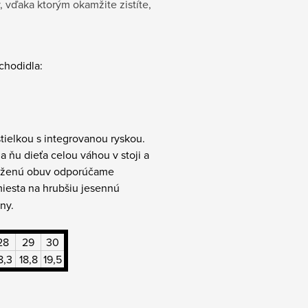
, vďaka ktorým okamžite zistíte,
 chodidla:
tielkou s integrovanou ryskou.
na ňu dieťa celou váhou v stoji a
 koženú obuv odporúčame
miesta na hrubšiu jesennú
ny.
28
29
30
8,3
18,8
19,5