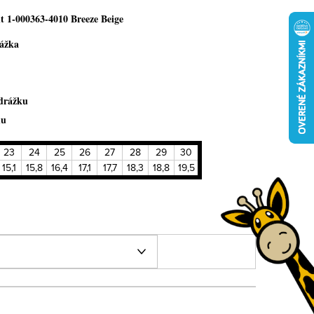
it 1-000363-4010 Breeze Beige
ážka
drážku
hu
23
24
25
26
27
28
29
30
15,1
15,8
16,4
17,1
17,7
18,3
18,8
19,5