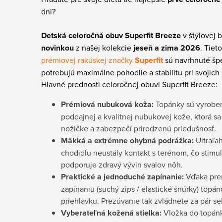
dni?
Detská celoročná obuv Superfit Breeze
v štýlovej 
novinkou
z našej kolekcie
jeseň a zima 2026
. Tiet
prémiovej rakúskej značky
Superfit
sú navrhnuté špe
potrebujú maximálne pohodlie a stabilitu pri svojich
Hlavné prednosti celoročnej obuvi Superfit Breeze:
Prémiová nubuková koža:
Topánky sú vyrobe
poddajnej a kvalitnej nubukovej kože, ktorá s
nožičke a zabezpečí prirodzenú priedušnosť.
Mäkká a extrémne ohybná podrážka:
Ultraľa
chodidlu neustály kontakt s terénom, čo stimu
podporuje zdravý vývin svalov nôh.
Praktické a jednoduché zapínanie:
Vďaka pre
zapínaniu (suchý zips / elastické šnúrky) topá
priehlavku. Prezúvanie tak zvládnete za pár s
Vyberateľná kožená stielka:
Vložka do topánk