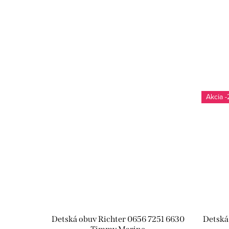
-
Detská obuv Richter 0656 7251 6630
Detská