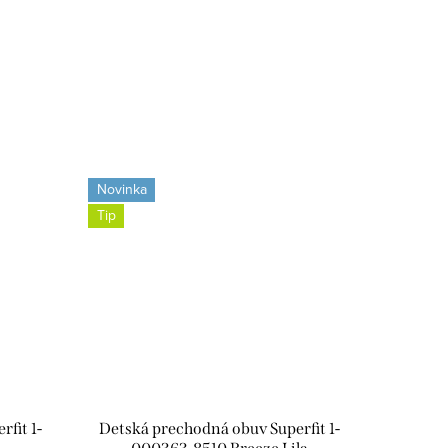
Novinka
Tip
fit 1-
Detská prechodná obuv Superfit 1-