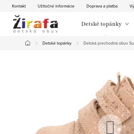
Prejsť
Kontakt
Užitočné informácie
Doprava a platba
Vý
na
obsah
Detské topánky
Detské topánky
Detská prechodná obuv Su
Domov