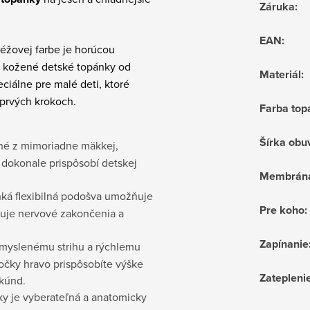
Záruka
:
EAN
:
béžovej farbe je horúcou
o kožené detské topánky od
Materiál
:
ciálne pre malé deti, ktoré
 prvých krokoch.
Farba top
Šírka obu
né z mimoriadne mäkkej,
a dokonale prispôsobí detskej
Membrán
hká flexibilná podošva umožňuje
Pre koho
:
luje nervové zakončenia a
Zapínanie
myslenému strihu a rýchlemu
nočky hravo prispôsobíte výške
Zatepleni
ekúnd.
y je vyberateľná a anatomicky