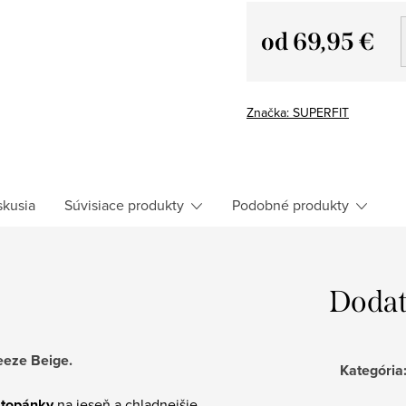
od
69,95 €
Jednotková
cena:
Značka:
SUPERFIT
skusia
Súvisiace produkty
Podobné produkty
Dodat
eeze Beige
.
Kategória
 topánky
na jeseň a chladnejšie