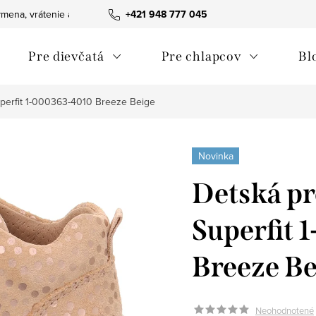
mena, vrátenie a reklamácie tovaru
+421 948 777 045
Ako nakupovať
Obchodn
Pre dievčatá
Pre chlapcov
Bl
perfit 1-000363-4010 Breeze Beige
Novinka
Detská p
Superfit
Breeze Be
Neohodnotené