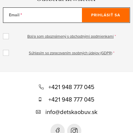
Email
PRIHLÁSIŤ SA
Bol/a som oboznámený s obchodnými podmienkami
Súhlasím so zpracovaním osobných údajov (GDPR)
Z
á
+421 948 777 045
p
+421 948 777 045
ä
info
@
detskaobuv.sk
t
i