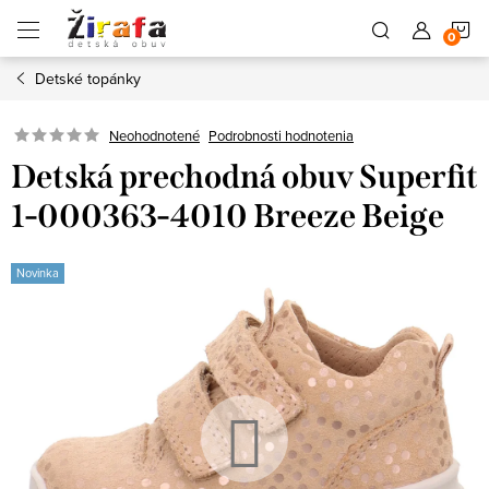
Prejsť
N
na
obsah
Detské topánky
K
Neohodnotené
Podrobnosti hodnotenia
Detská prechodná obuv Superfit
1-000363-4010 Breeze Beige
Novinka