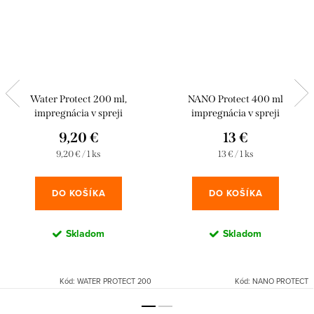
Water Protect 200 ml,
NANO Protect 400 ml
impregnácia v spreji
impregnácia v spreji
9,20 €
13 €
Jednotková
Jednotková
9,20 € / 1 ks
13 € / 1 ks
cena:
cena:
DO KOŠÍKA
DO KOŠÍKA
Skladom
Skladom
Kód:
WATER PROTECT 200
Kód:
NANO PROTECT