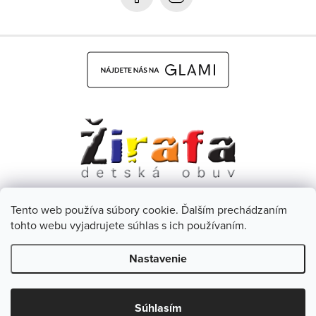
e
Tento web používa súbory cookie. Ďalším prechádzaním
Dětská obuv Žirafa - CZ
Facebook
tohto webu vyjadrujete súhlas s ich používaním.
Nastavenie
Copyright 2026
Žirafa Detská obuv
. Všetky práva vyhradené.
Upraviť nastavenie cookies
Súhlasím