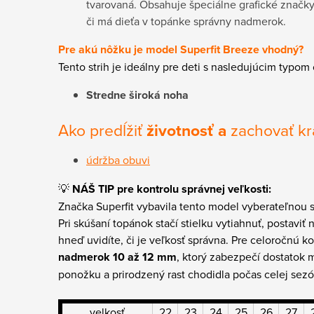
tvarovaná. Obsahuje špeciálne grafické značky
či má dieťa v topánke správny nadmerok.
Pre akú nôžku je model Superfit Breeze vhodný?
Tento strih je ideálny pre deti s nasledujúcim typom
Stredne široká noha
Ako predĺžiť
životnosť a
zachovať k
údržba obuvi
💡
NÁŠ TIP pre kontrolu správnej veľkosti:
Značka Superfit vybavila tento model vyberateľnou s
Pri skúšaní topánok stačí stielku vytiahnuť, postaviť 
hneď uvidíte, či je veľkosť správna. Pre celoročnú
nadmerok 10 až 12 mm
, ktorý zabezpečí dostatok 
ponožku a prirodzený rast chodidla počas celej sezó
velkosť
22
23
24
25
26
27