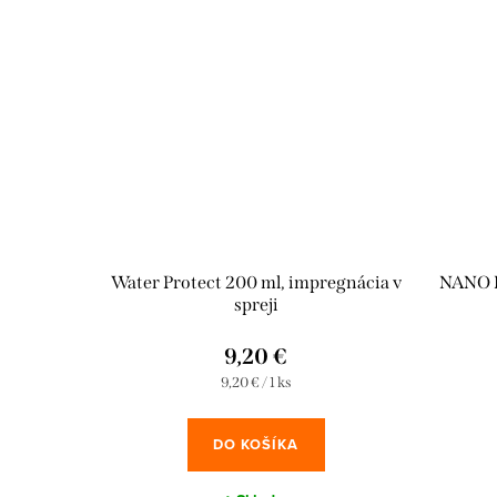
Water Protect 200 ml, impregnácia v
NANO P
spreji
9,20 €
Jednotková
9,20 € / 1 ks
cena:
DO KOŠÍKA