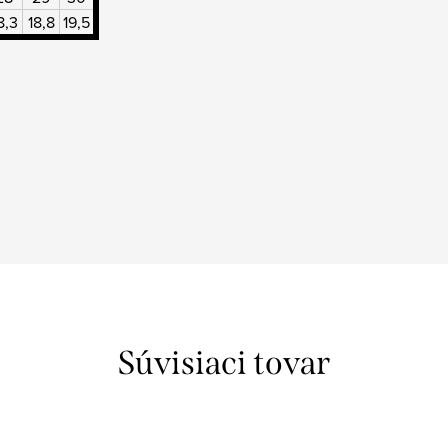
8,3
18,8
19,5
Súvisiaci tovar