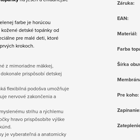
Záruka
:
EAN
:
zelenej farbe je horúcou
o kožené detské topánky od
Materiál
:
ciálne pre malé deti, ktoré
 prvých krokoch.
Farba top
Šírka obu
né z mimoriadne mäkkej,
a dokonale prispôsobí detskej
Membrán
hká flexibilná podošva umožňuje
Pre koho
:
luje nervové zakončenia a
Zapínanie
myslenému strihu a rýchlemu
nočky hravo prispôsobíte výške
Zatepleni
ekúnd.
y je vyberateľná a anatomicky