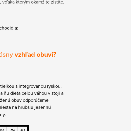
, vďaka ktorým okamžite zistíte,
 chodidla:
rásny
vzhľad obuvi?
tielkou s integrovanou ryskou.
na ňu dieťa celou váhou v stoji a
 koženú obuv odporúčame
miesta na hrubšiu jesennú
ny.
28
29
30