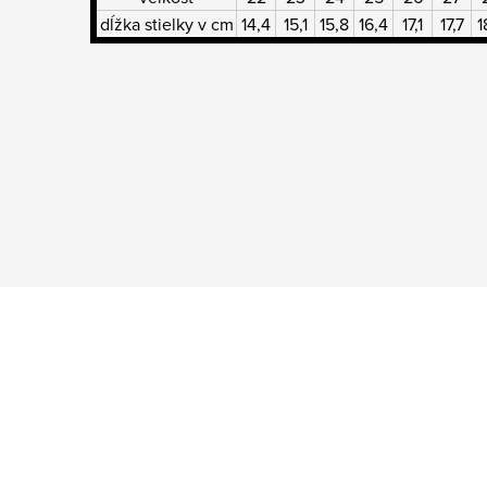
dĺžka stielky v cm
14,4
15,1
15,8
16,4
17,1
17,7
1