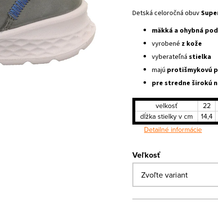
Detská celoročná obuv
Super
mäkká a ohybná pod
vyrobené
z kože
vyberateľná
stielka
majú
protišmykovú 
pre stredne širokú 
velkosť
22
dĺžka stielky v cm
14,4
Detailné informácie
Veľkosť