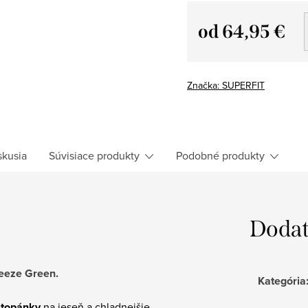
od
64,95 €
Jednotková
cena:
Značka:
SUPERFIT
skusia
Súvisiace produkty
Podobné produkty
Dodat
eeze Green.
Kategória
 topánky
na jeseň a chladnejšie