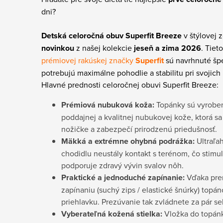
dni?
Detská celoročná obuv Superfit Breeze
v štýlovej 
novinkou
z našej kolekcie
jeseň a zima 2026
. Tiet
prémiovej rakúskej značky
Superfit
sú navrhnuté špe
potrebujú maximálne pohodlie a stabilitu pri svojich
Hlavné prednosti celoročnej obuvi Superfit Breeze:
Prémiová nubuková koža:
Topánky sú vyrobe
poddajnej a kvalitnej nubukovej kože, ktorá s
nožičke a zabezpečí prirodzenú priedušnosť.
Mäkká a extrémne ohybná podrážka:
Ultraľa
chodidlu neustály kontakt s terénom, čo stimu
podporuje zdravý vývin svalov nôh.
Praktické a jednoduché zapínanie:
Vďaka pre
zapínaniu (suchý zips / elastické šnúrky) topá
priehlavku. Prezúvanie tak zvládnete za pár s
Vyberateľná kožená stielka:
Vložka do topánk