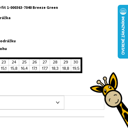
fit 1-000363-7040 Breeze Green
rážka
podrážku
nohu
23
24
25
26
27
28
29
30
15,1
15,8
16,4
17,1
17,7
18,3
18,8
19,5