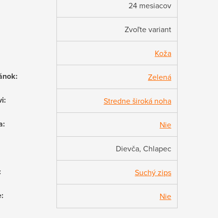
24 mesiacov
Zvoľte variant
Koža
ánok
:
Zelená
vi
:
Stredne široká noha
a
:
Nie
Dievča, Chlapec
:
Suchý zips
e
:
Nie