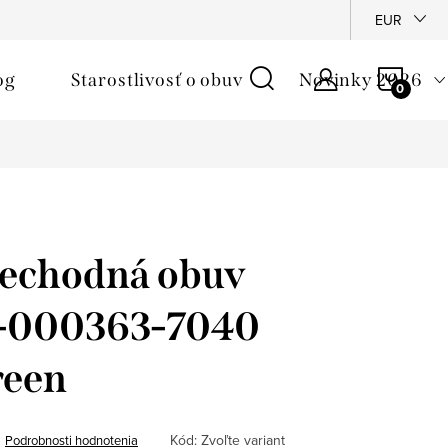
é podmienky
Reklamačný poriadok
Ochrana osobných údajo
EUR
NÁKU
og
Starostlivosť o obuv
Novinky 2026
KOŠÍ
rechodná obuv
 1-000363-7040
reen
Kód:
Zvoľte variant
Podrobnosti hodnotenia