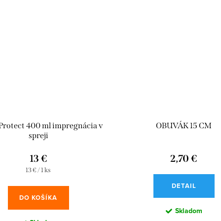
rotect 400 ml impregnácia v
OBUVÁK 15 CM
spreji
13 €
2,70 €
Jednotková
13 € / 1 ks
cena:
DETAIL
DO KOŠÍKA
Skladom