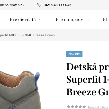
mena, vrátenie a reklamácie tovaru
+421 948 777 045
Ako nakupovať
Obchodn
Pre dievčatá
Pre chlapcov
Bl
perfit 1-000363-7040 Breeze Green
Novinka
Detská p
Superfit
Breeze G
Neohodnotené