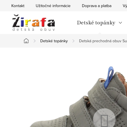
Prejsť
Kontakt
Užitočné informácie
Doprava a platba
Vý
na
obsah
Detské topánky
Detské topánky
Detská prechodná obuv Su
Domov