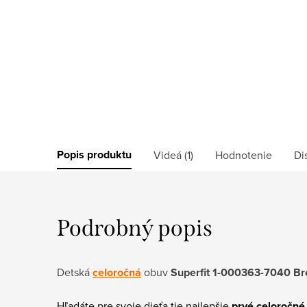
Popis produktu
Videá (1)
Hodnotenie
Di
Podrobný popis
Detská
celoročná
obuv
Superfit 1-000363-7040 Br
Hľadáte pre svoje dieťa tie najlepšie
prvé celoročné