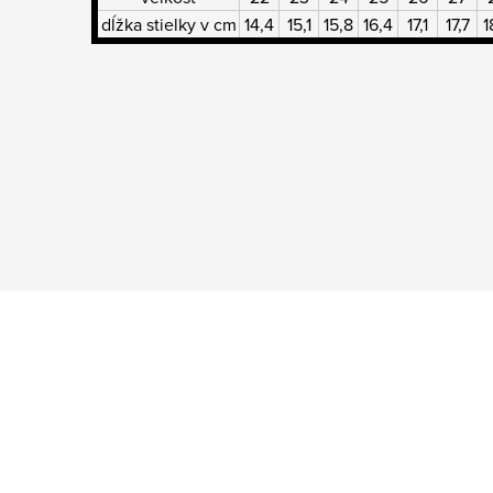
dĺžka stielky v cm
14,4
15,1
15,8
16,4
17,1
17,7
1