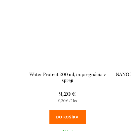
Water Protect 200 ml, impregnácia v
NANO P
spreji
9,20 €
Jednotková
9,20 € / 1 ks
cena:
DO KOŠÍKA