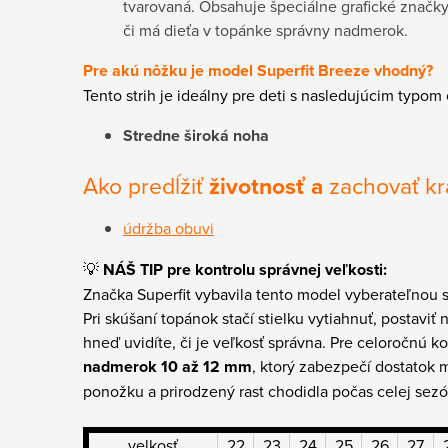
tvarovaná. Obsahuje špeciálne grafické značky
či má dieťa v topánke správny nadmerok.
Pre akú nôžku je model Superfit Breeze vhodný?
Tento strih je ideálny pre deti s nasledujúcim typom
Stredne široká noha
Ako predĺžiť
životnosť a
zachovať k
údržba obuvi
💡
NÁŠ TIP pre kontrolu správnej veľkosti:
Značka Superfit vybavila tento model vyberateľnou s
Pri skúšaní topánok stačí stielku vytiahnuť, postaviť 
hneď uvidíte, či je veľkosť správna. Pre celoročnú
nadmerok 10 až 12 mm
, ktorý zabezpečí dostatok 
ponožku a prirodzený rast chodidla počas celej sezó
velkosť
22
23
24
25
26
27