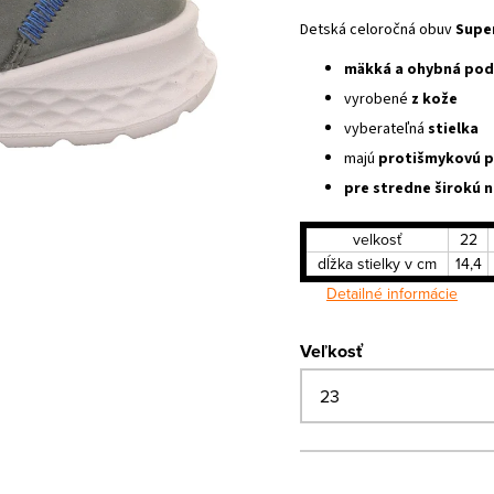
Detská celoročná obuv
Super
mäkká a ohybná pod
vyrobené
z kože
vyberateľná
stielka
majú
protišmykovú 
pre stredne širokú 
velkosť
22
dĺžka stielky v cm
14,4
Detailné informácie
Veľkosť