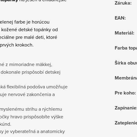
Záruka
:
EAN
:
zelenej farbe je horúcou
o kožené detské topánky od
Materiál
:
ciálne pre malé deti, ktoré
 prvých krokoch.
Farba top
Šírka obu
né z mimoriadne mäkkej,
a dokonale prispôsobí detskej
Membrán
hká flexibilná podošva umožňuje
Pre koho
:
luje nervové zakončenia a
Zapínanie
myslenému strihu a rýchlemu
nočky hravo prispôsobíte výške
Zatepleni
ekúnd.
y je vyberateľná a anatomicky