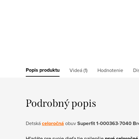
Popis produktu
Videá (1)
Hodnotenie
Di
Podrobný popis
Detská
celoročná
obuv
Superfit 1-000363-7040 Br
Hľadáte pre svoje dieťa tie najlepšie
prvé celoročné