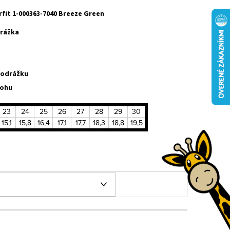
fit 1-000363-7040 Breeze Green
rážka
podrážku
nohu
23
24
25
26
27
28
29
30
15,1
15,8
16,4
17,1
17,7
18,3
18,8
19,5