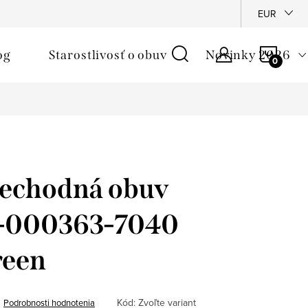
é podmienky
Reklamačný poriadok
Ochrana osobných údajo
EUR
NÁKU
og
Starostlivosť o obuv
Novinky 2026
KOŠÍ
rechodná obuv
 1-000363-7040
reen
Kód:
Zvoľte variant
Podrobnosti hodnotenia