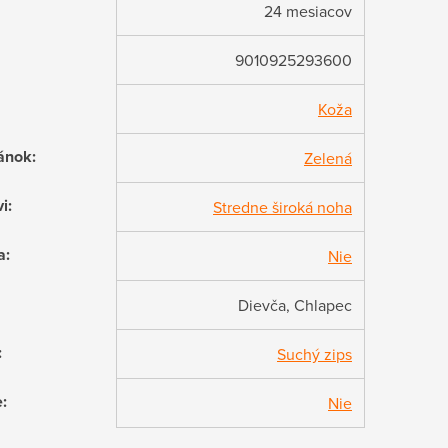
24 mesiacov
9010925293600
Koža
ánok
:
Zelená
vi
:
Stredne široká noha
a
:
Nie
Dievča, Chlapec
:
Suchý zips
e
:
Nie