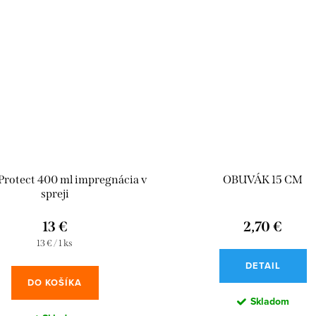
rotect 400 ml impregnácia v
OBUVÁK 15 CM
spreji
13 €
2,70 €
Jednotková
13 € / 1 ks
cena:
DETAIL
DO KOŠÍKA
Skladom