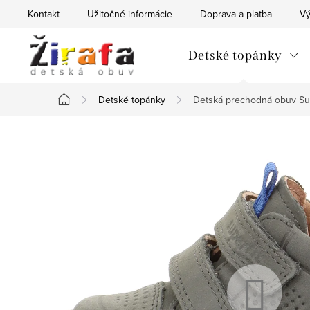
Prejsť
Kontakt
Užitočné informácie
Doprava a platba
Vý
na
obsah
Detské topánky
Detské topánky
Detská prechodná obuv Su
Domov