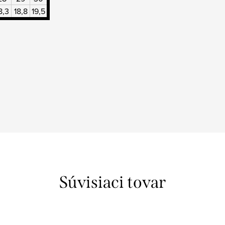
8,3
18,8
19,5
Súvisiaci tovar