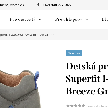
mena, vrátenie a reklamácie tovaru
+421 948 777 045
Ako nakupovať
Obchodn
Pre dievčatá
Pre chlapcov
Bl
perfit 1-000363-7040 Breeze Green
Novinka
Detská p
Superfit
Breeze G
Neohodnotené