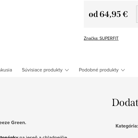
od
64,95 €
Jednotková
cena:
Značka:
SUPERFIT
skusia
Súvisiace produkty
Podobné produkty
Dodat
eeze Green.
Kategória
 topánky
na jeseň a chladnejšie