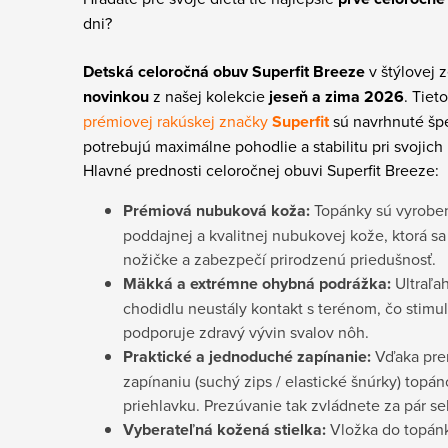
dni?
Detská celoročná obuv Superfit Breeze
v štýlovej 
novinkou
z našej kolekcie
jeseň a zima 2026
. Tiet
prémiovej rakúskej značky
Superfit
sú navrhnuté špe
potrebujú maximálne pohodlie a stabilitu pri svojich
Hlavné prednosti celoročnej obuvi Superfit Breeze:
Prémiová nubuková koža:
Topánky sú vyrobe
poddajnej a kvalitnej nubukovej kože, ktorá s
nožičke a zabezpečí prirodzenú priedušnosť.
Mäkká a extrémne ohybná podrážka:
Ultraľa
chodidlu neustály kontakt s terénom, čo stimu
podporuje zdravý vývin svalov nôh.
Praktické a jednoduché zapínanie:
Vďaka pre
zapínaniu (suchý zips / elastické šnúrky) topá
priehlavku. Prezúvanie tak zvládnete za pár s
Vyberateľná kožená stielka:
Vložka do topánk