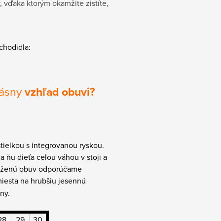
, vďaka ktorým okamžite zistíte,
 chodidla:
rásny
vzhľad obuvi?
tielkou s integrovanou ryskou.
na ňu dieťa celou váhou v stoji a
 koženú obuv odporúčame
miesta na hrubšiu jesennú
ny.
28
29
30