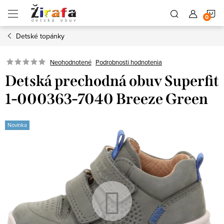
Prejsť
N
na
obsah
Detské topánky
K
Neohodnotené
Podrobnosti hodnotenia
Detská prechodná obuv Superfit
1-000363-7040 Breeze Green
Novinka