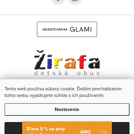
e
Tento web používa súbory cookie. Ďalším prechádzaním
Dětská obuv Žirafa - CZ
Facebook
tohto webu vyjadrujete súhlas s ich používaním.
Nastavenie
Copyright 2026
Žirafa Detská obuv
. Všetky práva vyhradené.
Upraviť nastavenie cookies
Zľava 5 % na prvý
Súhlasím
ÁNO
Nie