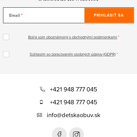
Email
PRIHLÁSIŤ SA
Bol/a som oboznámený s obchodnými podmienkami
Súhlasím so zpracovaním osobných údajov (GDPR)
Z
á
+421 948 777 045
p
+421 948 777 045
ä
info
@
detskaobuv.sk
t
i