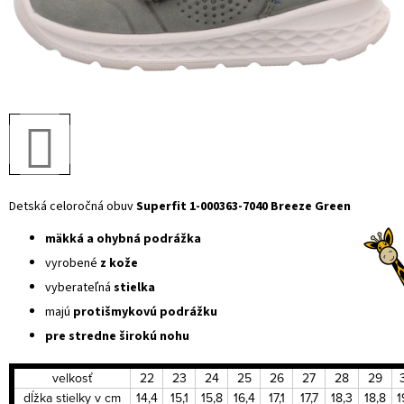
Detská celoročná obuv
Superfit 1-000363-7040 Breeze Green
mäkká a ohybná podrážka
vyrobené
z kože
vyberateľná
stielka
majú
protišmykovú podrážku
pre stredne širokú nohu
velkosť
22
23
24
25
26
27
28
29
dĺžka stielky v cm
14,4
15,1
15,8
16,4
17,1
17,7
18,3
18,8
1