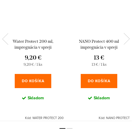
Water Protect 200 ml,
NANO Protect 400 ml
impregnácia v spreji
impregnácia v spreji
9,20 €
13 €
Jednotková
Jednotková
9,20 € / 1 ks
13 € / 1 ks
cena:
cena:
DO KOŠÍKA
DO KOŠÍKA
Skladom
Skladom
Kód:
WATER PROTECT 200
Kód:
NANO PROTECT