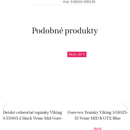
Kód:
3-55000-3593/25
-20 %
Detské celoročné topánky Viking
Gore-tex Tenisky Viking 3-51025-
3-55005-2 black Veme Mid Gore-
35 Veme MID R GTX Blue
tex
94 €