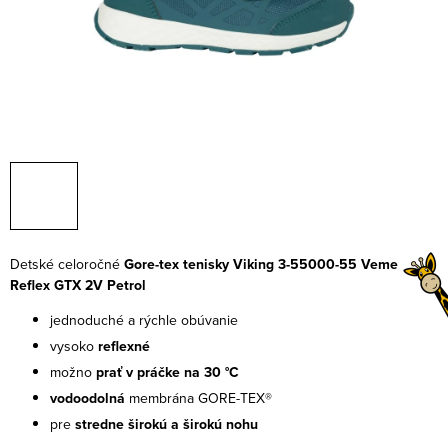
Detské celoročné
Gore-tex tenisky Viking 3-55000-55 Veme
Reflex GTX 2V
Petrol
jednoduché a rýchle obúvanie
vysoko
reflexné
možno
prať v práčke na 30 °C
vodoodolná
membrána GORE-TEX®
pre
stredne širokú a širokú nohu