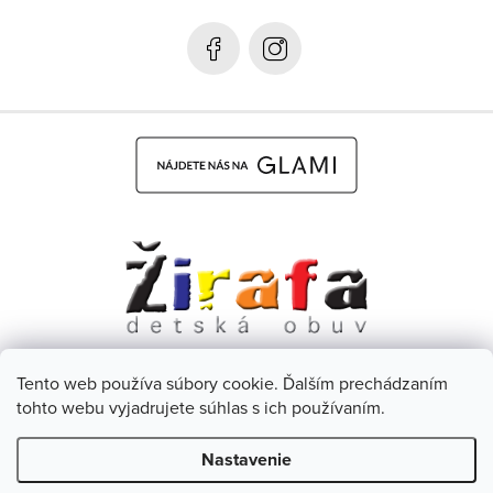
i
e
Tento web používa súbory cookie. Ďalším prechádzaním
Dětská obuv Žirafa - CZ
Facebook
tohto webu vyjadrujete súhlas s ich používaním.
Nastavenie
Copyright 2026
Žirafa Detská obuv
. Všetky práva vyhradené.