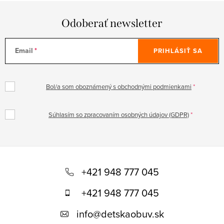
Odoberať newsletter
Email
PRIHLÁSIŤ SA
Bol/a som oboznámený s obchodnými podmienkami
Súhlasím so zpracovaním osobných údajov (GDPR)
Z
á
+421 948 777 045
p
+421 948 777 045
ä
info
@
detskaobuv.sk
t