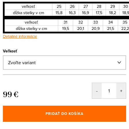
veľkosť
25
26
27
28
29
30
dĺžka stielky v cm
15,8
16,3
16,9
17,5
18,2
18,
veľkosť
31
32
33
34
35
dĺžka stielky v cm
19,5
20,1
20,9
21,5
22,2
Detailné informácie
Veľkosť
99 €
Jednotková
cena:
PRIDAŤ DO KOŠÍKA