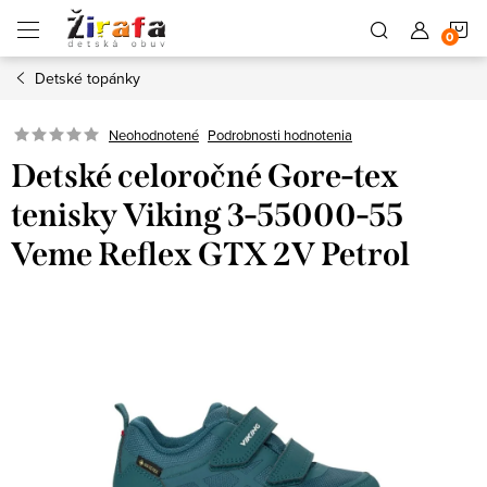
Prejsť
N
na
obsah
Detské topánky
K
Neohodnotené
Podrobnosti hodnotenia
Detské celoročné Gore-tex
tenisky Viking 3-55000-55
Veme Reflex GTX 2V Petrol