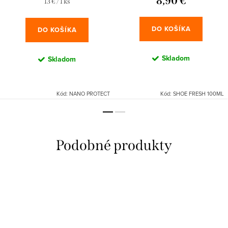
8,90 €
Jednotková
13 € / 1 ks
cena:
DO KOŠÍKA
DO KOŠÍKA
Skladom
Skladom
Kód:
NANO PROTECT
Kód:
SHOE FRESH 100ML