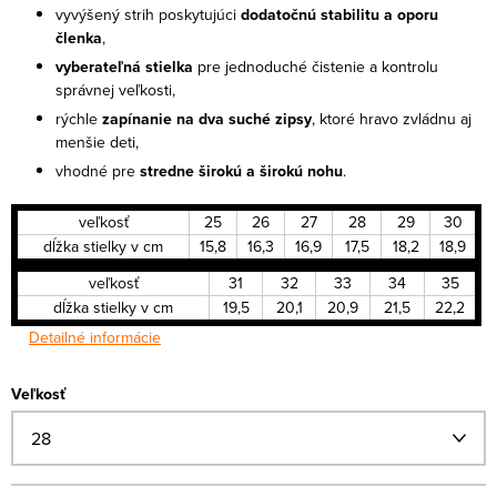
vyvýšený strih poskytujúci
dodatočnú stabilitu a oporu
členka
,
vyberateľná stielka
pre jednoduché čistenie a kontrolu
správnej veľkosti,
rýchle
zapínanie na dva suché zipsy
, ktoré hravo zvládnu aj
menšie deti,
vhodné pre
stredne širokú a širokú nohu
.
veľkosť
25
26
27
28
29
30
dĺžka stielky v cm
15,8
16,3
16,9
17,5
18,2
18,9
veľkosť
31
32
33
34
35
dĺžka stielky v cm
19,5
20,1
20,9
21,5
22,2
Detailné informácie
Veľkosť