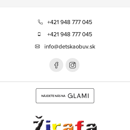
Z
á
+421 948 777 045
p
+421 948 777 045
ä
info
@
detskaobuv.sk
t
i
e