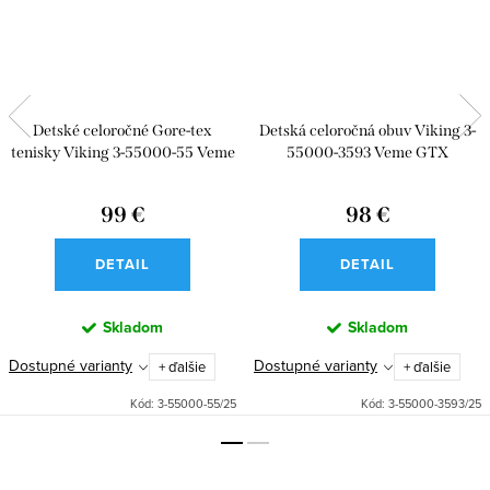
Detské celoročné Gore-tex
Detská celoročná obuv Viking 3-
tenisky Viking 3-55000-55 Veme
55000-3593 Veme GTX
Reflex GTX 2V Petrol
99 €
98 €
DETAIL
DETAIL
Skladom
Skladom
Dostupné varianty
Dostupné varianty
+ ďalšie
+ ďalšie
Kód:
3-55000-55/25
Kód:
3-55000-3593/25