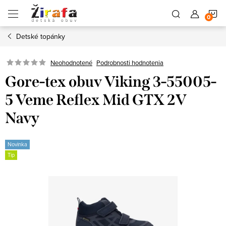
Prejsť
N
na
obsah
Detské topánky
K
Neohodnotené
Podrobnosti hodnotenia
Gore-tex obuv Viking 3-55005-
5 Veme Reflex Mid GTX 2V
Navy
Novinka
Tip