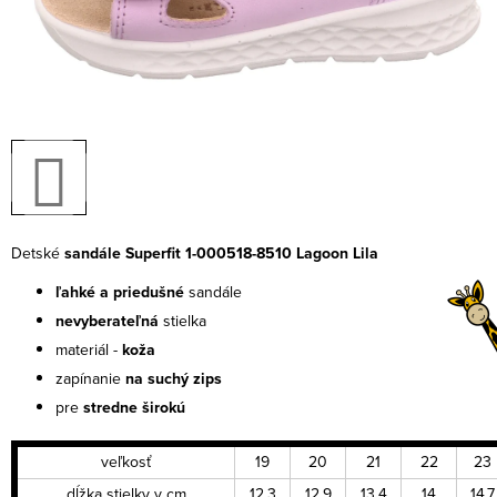
Detské
sandále Superfit 1-000518-8510 Lagoon Lila
ľahké a priedušné
sandále
nevyberateľná
stielka
materiál -
koža
zapínanie
na suchý zips
pre
stredne širokú
veľkosť
19
20
21
22
23
dĺžka stielky v cm
12,3
12,9
13,4
14
14,7