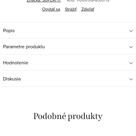
Značka:
SUPERFIT
Kód:
1-000518-8510/19
Opýtať sa
Strážiť
Zdieľať
Popis
Parametre produktu
Hodnotenie
Diskusia