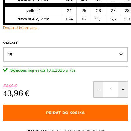
veľkosť
24
25
26
27
28
dĺžka stielky v cm
15,4
16
16,7
17,2
17,7
Detailné informácie
Veľkosť
Skladom
10.8.2026
54,95 €
43,96 €
Jednotková
cena:
PRIDAŤ DO KOŠÍKA