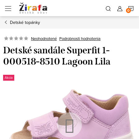
Prejsť
N
na
obsah
Detské topánky
K
Neohodnotené
Podrobnosti hodnotenia
Detské sandále Superfit 1-
000518-8510 Lagoon Lila
Akcia