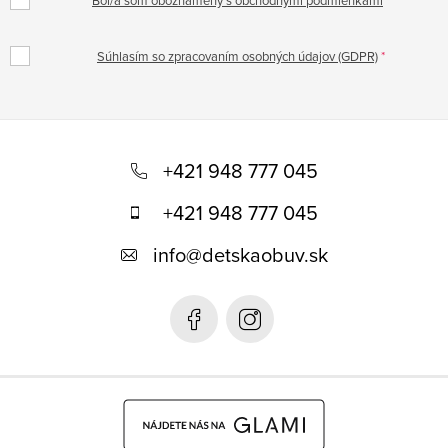
Súhlasím so zpracovaním osobných údajov (GDPR)
Z
á
+421 948 777 045
p
+421 948 777 045
ä
info
@
detskaobuv.sk
t
i
e