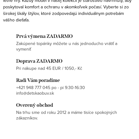
letné hry. Každý model v našej kolekcii je starostlivo navrhnutý, aby
p
poskytoval komfort a ochranu v akomkoľvek počasí. Vyberte si zo
i
širokej škály štýlov, ktoré zodpovedajú individuálnym potrebám
s
vášho dieťaťa.
u
Prvá výmena ZADARMO
Zakúpené topánky môžete u nás jednoducho vrátiť a
vymeniť
Doprava ZADARMO
Pri nákupe nad 45 EUR / 1050,- Kč
Radi Vám poradíme
+421 948 777 045 po - pi 9:30-16:30
info@detskaobuv.sk
Overený obchod
Na trhu sme od roku 2012 a máme tisíce spokojných
zákazníkov.