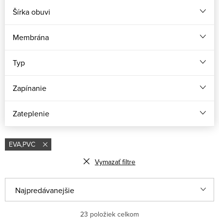
Šírka obuvi
Membrána
Typ
Zapínanie
Zateplenie
EVA,PVC
Vymazať filtre
R
Najpredávanejšie
a
Odporúčame
23
položiek celkom
d