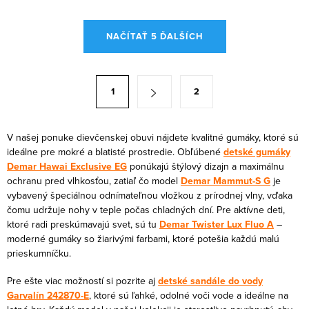
O
NAČÍTAŤ 5 ĎALŠÍCH
v
l
á
S
1
2
d
t
a
r
c
á
V našej ponuke dievčenskej obuvi nájdete kvalitné gumáky, ktoré sú
i
ideálne pre mokré a blatisté prostredie. Obľúbené
detské gumáky
n
Demar Hawai Exclusive EG
ponúkajú štýlový dizajn a maximálnu
e
k
ochranu pred vlhkosťou, zatiaľ čo model
Demar Mammut-S G
je
p
o
vybavený špeciálnou odnímateľnou vložkou z prírodnej vlny, vďaka
r
čomu udržuje nohy v teple počas chladných dní. Pre aktívne deti,
v
v
ktoré radi preskúmavajú svet, sú tu
Demar Twister Lux Fluo A
–
a
moderné gumáky so žiarivými farbami, ktoré potešia každú malú
k
n
prieskumníčku.
y
i
v
Pre ešte viac možností si pozrite aj
detské sandále do vody
e
ý
Garvalín 242870-E
, ktoré sú ľahké, odolné voči vode a ideálne na