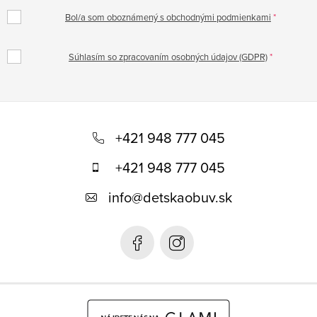
Bol/a som oboznámený s obchodnými podmienkami
Súhlasím so zpracovaním osobných údajov (GDPR)
Z
á
+421 948 777 045
p
+421 948 777 045
ä
info
@
detskaobuv.sk
t
i
e