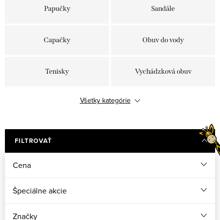
Papučky
Sandále
Capačky
Obuv do vody
Tenisky
Vychádzková obuv
Všetky kategórie
Barefoot / Barefit
BOA zapínanie
Gumáky
Zimné topánky
FILTROVAŤ
Cena
Špeciálne akcie
Značky