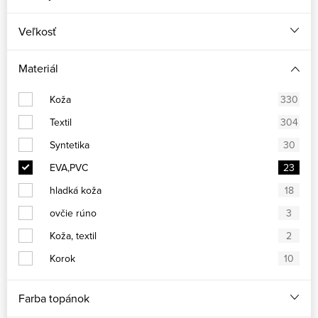
Veľkosť
Materiál
Koža
330
Textil
304
Syntetika
30
EVA,PVC
23
hladká koža
18
ovčie rúno
3
Koža, textil
2
Korok
10
Farba topánok