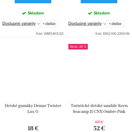
Skladom
Skladom
Dostupné varianty
Dostupné varianty
+ ďalšie
+ ďalšie
Kód:
VIBES-M-E/22/
Kód:
8302-100-2200/36
-20 %
Detské gumáky Demar Twister
Turistické detské sandále Keen
Lux G
Seacamp II CNX Ombre Pink
Lemonade
65 €
18 €
52 €