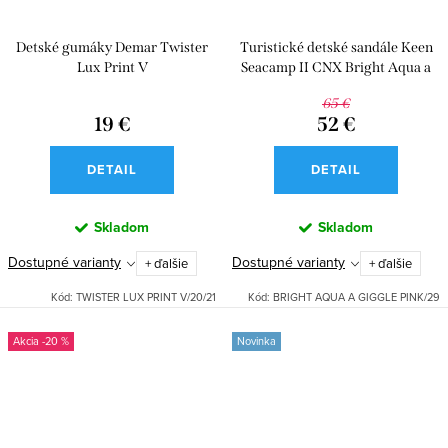
Detské gumáky Demar Twister
Turistické detské sandále Keen
Lux Print V
Seacamp II CNX Bright Aqua a
Giggle Pink
65 €
19 €
52 €
DETAIL
DETAIL
Skladom
Skladom
Dostupné varianty
Dostupné varianty
+ ďalšie
+ ďalšie
Kód:
TWISTER LUX PRINT V/20/21
Kód:
BRIGHT AQUA A GIGGLE PINK/29
-20 %
Novinka