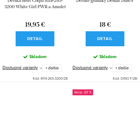
Detská obuv Coqui 8114-265-
Detské gumáky Demar Dino F
3200 White Girl PWR a Amulet
19,95 €
18 €
DETAIL
DETAIL
Skladom
Skladom
Dostupné varianty
Dostupné varianty
+ ďalšie
+ ďalšie
Kód:
8114-265-3200/28
Kód:
DINO F/28/
-20 %