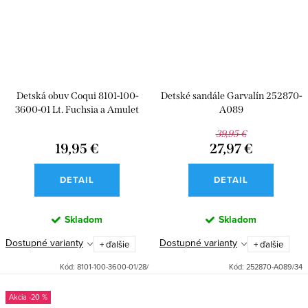
Detská obuv Coqui 8101-100-
Detské sandále Garvalín 252870-
3600-01 Lt. Fuchsia a Amulet
A089
39,95 €
19,95 €
27,97 €
DETAIL
DETAIL
Skladom
Skladom
Dostupné varianty
Dostupné varianty
+ ďalšie
+ ďalšie
Kód:
8101-100-3600-01/28/
Kód:
252870-A089/34
-20 %