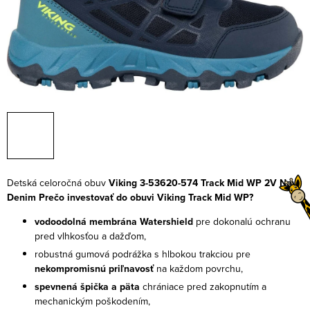
Detská celoročná obuv
Viking 3-53620-574 Track Mid WP 2V Navy
Denim
Prečo investovať do obuvi Viking Track Mid WP?
vodoodolná membrána Watershield
pre dokonalú ochranu
pred vlhkosťou a dažďom,
robustná gumová podrážka s hlbokou trakciou pre
nekompromisnú priľnavosť
na každom povrchu,
spevnená špička a päta
chrániace pred zakopnutím a
mechanickým poškodením,