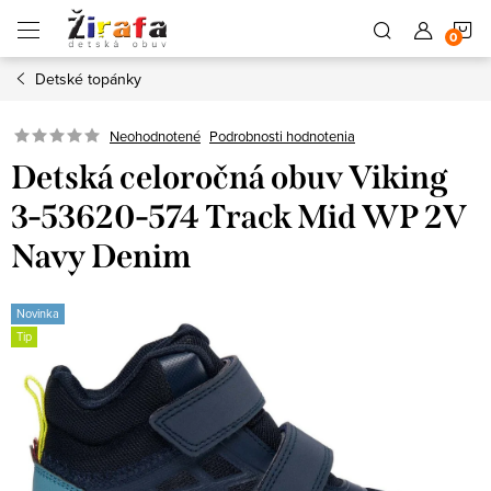
Prejsť
N
na
obsah
Detské topánky
K
Neohodnotené
Podrobnosti hodnotenia
Detská celoročná obuv Viking
3-53620-574 Track Mid WP 2V
Navy Denim
Novinka
Tip