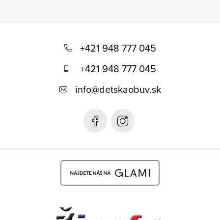
Z
á
+421 948 777 045
p
+421 948 777 045
ä
info
@
detskaobuv.sk
t
i
e