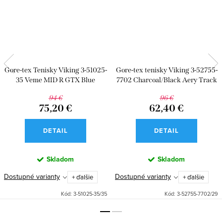
Gore-tex Tenisky Viking 3-51025-
Gore-tex tenisky Viking 3-52755-
35 Veme MID R GTX Blue
7702 Charcoal/Black Aery Track
Mid F GTX
94 €
96 €
75,20 €
62,40 €
DETAIL
DETAIL
Skladom
Skladom
Dostupné varianty
Dostupné varianty
+ ďalšie
+ ďalšie
Kód:
3-51025-35/35
Kód:
3-52755-7702/29