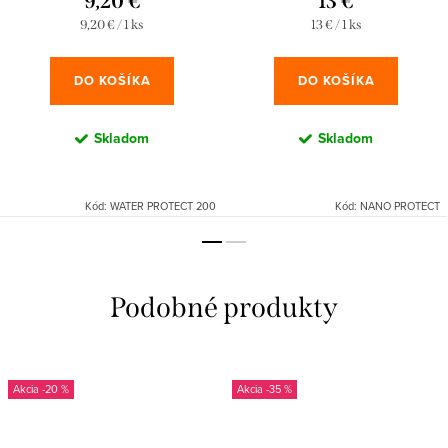
9,20 €
13 €
Jednotková
Jednotková
9,20 € / 1 ks
13 € / 1 ks
cena:
cena:
DO KOŠÍKA
DO KOŠÍKA
Skladom
Skladom
Kód:
WATER PROTECT 200
Kód:
NANO PROTECT
-20 %
-35 %