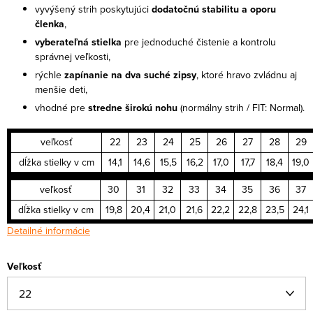
vyvýšený strih poskytujúci
dodatočnú stabilitu a oporu
členka
,
vyberateľná stielka
pre jednoduché čistenie a kontrolu
správnej veľkosti,
rýchle
zapínanie na dva suché zipsy
, ktoré hravo zvládnu aj
menšie deti,
vhodné pre
stredne širokú nohu
(normálny strih / FIT: Normal).
veľkosť
22
23
24
25
26
27
28
29
dĺžka stielky v cm
14,1
14,6
15,5
16,2
17,0
17,7
18,4
19,0
veľkosť
30
31
32
33
34
35
36
37
dĺžka stielky v cm
19,8
20,4
21,0
21,6
22,2
22,8
23,5
24,1
Detailné informácie
Veľkosť