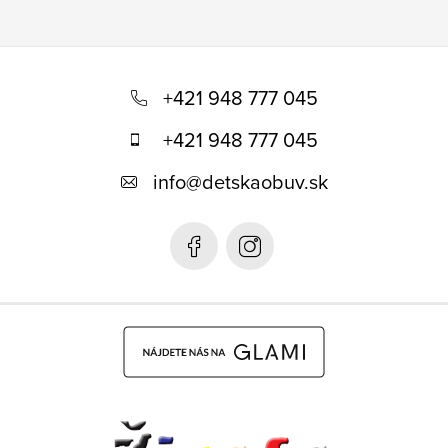
Z
á
+421 948 777 045
p
+421 948 777 045
ä
info
@
detskaobuv.sk
t
i
e