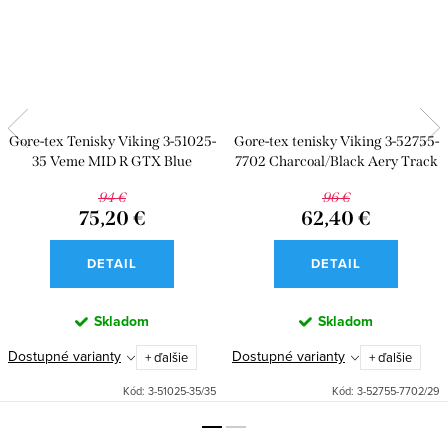
Gore-tex Tenisky Viking 3-51025-
Gore-tex tenisky Viking 3-52755-
35 Veme MID R GTX Blue
7702 Charcoal/Black Aery Track
Mid F GTX
94 €
96 €
75,20 €
62,40 €
DETAIL
DETAIL
Skladom
Skladom
Dostupné varianty
Dostupné varianty
+ ďalšie
+ ďalšie
Kód:
3-51025-35/35
Kód:
3-52755-7702/29