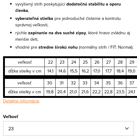
vyvýšený strih poskytujúci
dodatočnú stabilitu a oporu
členka
,
vyberateľná stielka
pre jednoduché čistenie a kontrolu
správnej veľkosti,
rýchle
zapínanie na dva suché zipsy
, ktoré hravo zvládnu aj
menšie deti,
vhodné pre
stredne širokú nohu
(normálny strih / FIT: Normal).
veľkosť
22
23
24
25
26
27
28
29
dĺžka stielky v cm
14,1
14,6
15,5
16,2
17,0
17,7
18,4
19,0
veľkosť
30
31
32
33
34
35
36
37
dĺžka stielky v cm
19,8
20,4
21,0
21,6
22,2
22,8
23,5
24,1
Detailné informácie
Veľkosť