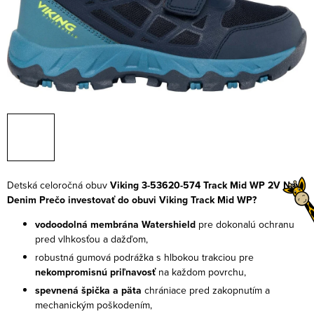
Detská celoročná obuv
Viking 3-53620-574 Track Mid WP 2V Navy
Denim
Prečo investovať do obuvi Viking Track Mid WP?
vodoodolná membrána Watershield
pre dokonalú ochranu
pred vlhkosťou a dažďom,
robustná gumová podrážka s hlbokou trakciou pre
nekompromisnú priľnavosť
na každom povrchu,
spevnená špička a päta
chrániace pred zakopnutím a
mechanickým poškodením,