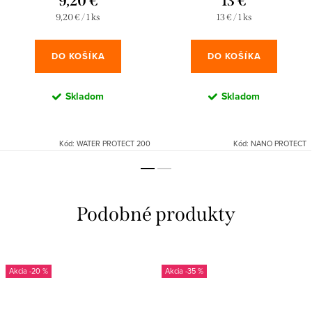
9,20 €
13 €
Jednotková
Jednotková
9,20 € / 1 ks
13 € / 1 ks
cena:
cena:
DO KOŠÍKA
DO KOŠÍKA
Skladom
Skladom
Kód:
WATER PROTECT 200
Kód:
NANO PROTECT
-20 %
-35 %