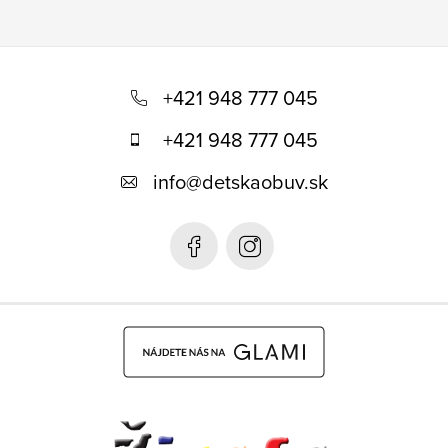
Z
á
+421 948 777 045
p
+421 948 777 045
ä
info
@
detskaobuv.sk
t
i
e