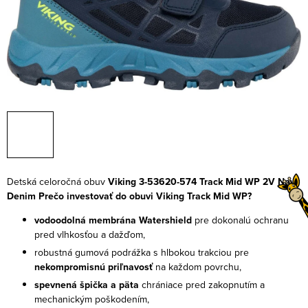
Detská celoročná obuv
Viking 3-53620-574 Track Mid WP 2V Navy
Denim
Prečo investovať do obuvi Viking Track Mid WP?
vodoodolná membrána Watershield
pre dokonalú ochranu
pred vlhkosťou a dažďom,
robustná gumová podrážka s hlbokou trakciou pre
nekompromisnú priľnavosť
na každom povrchu,
spevnená špička a päta
chrániace pred zakopnutím a
mechanickým poškodením,