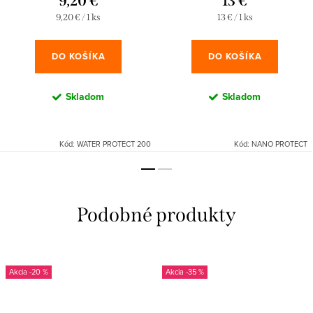
9,20 €
13 €
Jednotková
Jednotková
9,20 € / 1 ks
13 € / 1 ks
cena:
cena:
DO KOŠÍKA
DO KOŠÍKA
Skladom
Skladom
Kód:
WATER PROTECT 200
Kód:
NANO PROTECT
-20 %
-35 %