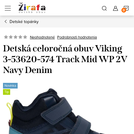
Prejsť
N
na
obsah
Detské topánky
K
Neohodnotené
Podrobnosti hodnotenia
Detská celoročná obuv Viking
3-53620-574 Track Mid WP 2V
Navy Denim
Novinka
Tip