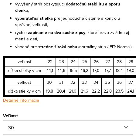
vyvýšený strih poskytujúci
dodatočnú stabilitu a oporu
členka
,
vyberateľná stielka
pre jednoduché čistenie a kontrolu
správnej veľkosti,
rýchle
zapínanie na dva suché zipsy
, ktoré hravo zvládnu aj
menšie deti,
vhodné pre
stredne širokú nohu
(normálny strih / FIT: Normal).
veľkosť
22
23
24
25
26
27
28
29
dĺžka stielky v cm
14,1
14,6
15,5
16,2
17,0
17,7
18,4
19,0
veľkosť
30
31
32
33
34
35
36
37
dĺžka stielky v cm
19,8
20,4
21,0
21,6
22,2
22,8
23,5
24,1
Detailné informácie
Veľkosť