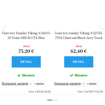
Gore-tex Tenisky Viking 3-51025-
Gore-tex tenisky Viking 3-52755-
35 Veme MID R GTX Blue
7702 Charcoal/Black Aery Track
Mid F GTX
94 €
96 €
75,20 €
62,40 €
DETAIL
DETAIL
Skladom
Skladom
Dostupné varianty
Dostupné varianty
+ ďalšie
+ ďalšie
Kód:
3-51025-35/35
Kód:
3-52755-7702/29